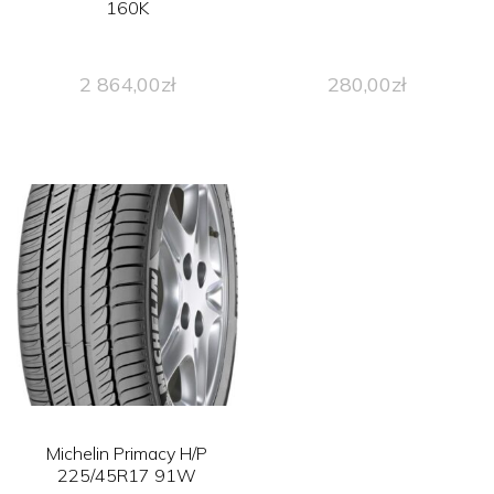
160K
2 864,00
zł
280,00
zł
Michelin Primacy H/P
225/45R17 91W