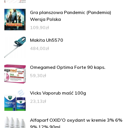
Gra planszowa Pandemic (Pandemia)
Wersja Polska
109,90
zł
Makita Uh5570
484,00
zł
Omegamed Optima Forte 90 kaps.
59,30
zł
Vicks Vaporub maść 100g
23,13
zł
Alfaparf OXID'O oxydant w kremie 3% 6%
9% 12% 90ml