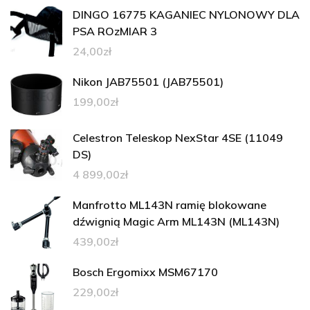
DINGO 16775 KAGANIEC NYLONOWY DLA
PSA ROzMIAR 3
24,00
zł
Nikon JAB75501 (JAB75501)
199,00
zł
Celestron Teleskop NexStar 4SE (11049
DS)
4 899,00
zł
Manfrotto ML143N ramię blokowane
dźwignią Magic Arm ML143N (ML143N)
439,00
zł
Bosch Ergomixx MSM67170
229,00
zł