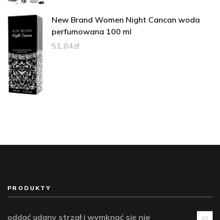
New Brand Women Night Cancan woda
perfumowana 100 ml
51,84
zł
PRODUKTY
oddać udany strzał i wymknąć się nie