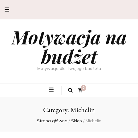
Motywacja na
budżet
Motywacja dla Twojego budżetu
0
Category:
Michelin
Strona główna
/
Sklep
/
Michelin