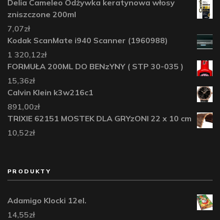
Delia Cameleo Odżywka keratynowa włosy
zniszczone 200ml
7,07
zł
Kodak ScanMate i940 Scanner (1960988)
1 320,12
zł
FORMUŁA 200ML DO BENzYNY ( STP 30-035 )
15,36
zł
Calvin Klein k3w216c1
891,00
zł
TRIXIE 62151 MOSTEK DLA GRYzONI 22 x 10 cm
10,52
zł
PRODUKTY
Adamigo Klocki 12el.
14,55
zł