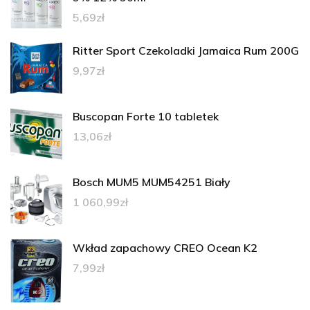
5,69
zł
Ritter Sport Czekoladki Jamaica Rum 200G
9,97
zł
Buscopan Forte 10 tabletek
13,06
zł
Bosch MUM5 MUM54251 Biały
1 060,99
zł
Wkład zapachowy CREO Ocean K2
7,99
zł