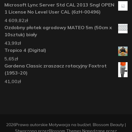
Microsoft Lync Server Std CAL 2013 Sngl OPEN
1 License No Level User CAL (6zH-00496)
4 609,82
zł
Ozdobny płotek ogrodowy MATEO 5m (50cm x
10sztuk) biały
43,99
zł
Tropico 4 (Digital)
5,65
zł
Gardena Classic zraszacz rotacyjny Foxtrot
(1953-20)
41,00
zł
2026Prawa autorskie
Motywacja na budżet
.
Blossom Beauty |
Stworzona przez
Blossom Themes
.Napędzane przez