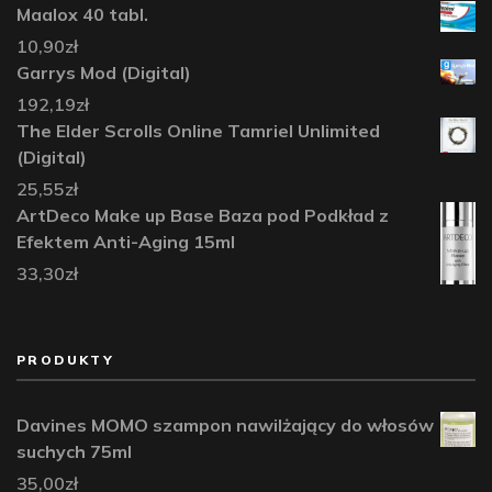
Maalox 40 tabl.
10,90
zł
Garrys Mod (Digital)
192,19
zł
The Elder Scrolls Online Tamriel Unlimited
(Digital)
25,55
zł
ArtDeco Make up Base Baza pod Podkład z
Efektem Anti-Aging 15ml
33,30
zł
PRODUKTY
Davines MOMO szampon nawilżający do włosów
suchych 75ml
35,00
zł