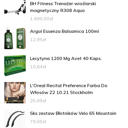
BH Fitness Trenażer wioślarski
magnetyczny R308 Aquo
1 890,00
zł
Argol Essenza Balsamica 100ml
12,95
zł
Lecytyna 1200 Mg Avet 40 Kaps.
10,84
zł
L'Oreal Recital Preference Farba Do
Włosów Z2 10.21 Stockholm
25,99
zł
Sks zestaw Błotników Velo 65 Mountain
79,00
zł