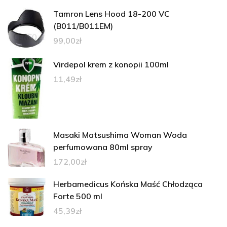
Tamron Lens Hood 18-200 VC
(B011/B011EM)
99,00
zł
Virdepol krem z konopii 100ml
11,49
zł
Masaki Matsushima Woman Woda
perfumowana 80ml spray
172,00
zł
Herbamedicus Końska Maść Chłodząca
Forte 500 ml
45,39
zł