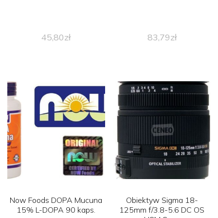
45,80
zł
83,79
zł
Now Foods DOPA Mucuna
Obiektyw Sigma 18-
15% L-DOPA 90 kaps.
125mm f/3.8-5.6 DC OS