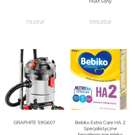
HSM Sony
79,00
zł
999,00
zł
GRAPHITE 59G607
Bebiko Extra Care HA 2
Specjalistyczne
hipoalergiczne mleko