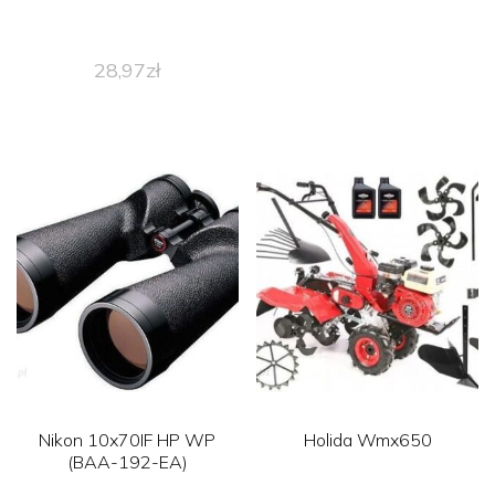
28,97
zł
Nikon 10x70IF HP WP
Holida Wmx650
(BAA-192-EA)