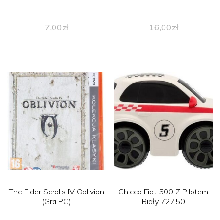
7,00
zł
16,00
zł
The Elder Scrolls IV Oblivion
Chicco Fiat 500 Z Pilotem
(Gra PC)
Biały 72750