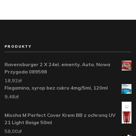
PRODUKTY
Ravensburger 2 X 24el. ementy. Auta. Nowa
Przygoda 089598
18,92
zł
Flegamina, syrop bez cukru 4mg/5ml, 120ml
9,48
zł
Missha M Perfect Cover Krem BB z ochroną UV
21 Light Beige 50ml
58,00
zł