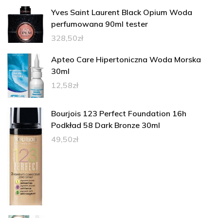
Yves Saint Laurent Black Opium Woda
perfumowana 90ml tester
328,50
zł
Apteo Care Hipertoniczna Woda Morska
30ml
12,58
zł
Bourjois 123 Perfect Foundation 16h
Podkład 58 Dark Bronze 30ml
49,50
zł