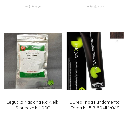
50,59
zł
39,47
zł
Legutko Nasiona Na Kiełki
L’Oreal Inoa Fundamental
Słonecznik 100G
Farba Nr 5.3 60Ml V049