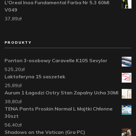
L'Oreal Inoa Fundamental Farba Nr 5.3 60Ml
V049
37,89
zł
PRODUKTY
Ponton 3-osobowy Caravelle K105 Sevylor
525,20
zł
Laktoferyna 15 saszetek
25,89
zł
Aurum 1 Łagodzi Ostry Stan Zapalny Ucha 30Ml
39,80
zł
TENA Pants Proskin Normal L Majtki Chłonne
30szt
56,40
zł
Shadows on the Vatican (Gra PC)