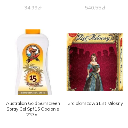
34,99
zł
540,55
zł
Australian Gold Sunscreen
Gra planszowa List Miłosny
Spray Gel Spf15 Opalanie
237ml