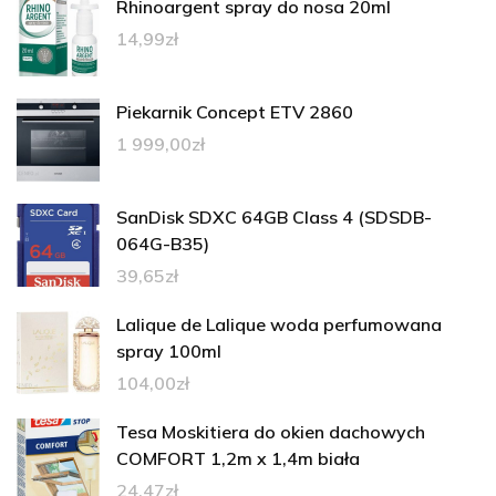
Rhinoargent spray do nosa 20ml
14,99
zł
Piekarnik Concept ETV 2860
1 999,00
zł
SanDisk SDXC 64GB Class 4 (SDSDB-
064G-B35)
39,65
zł
Lalique de Lalique woda perfumowana
spray 100ml
104,00
zł
Tesa Moskitiera do okien dachowych
COMFORT 1,2m x 1,4m biała
24,47
zł