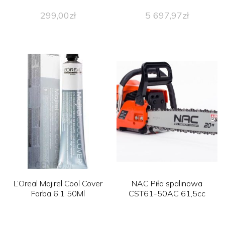
299,00
zł
5 697,97
zł
L’Oreal Majirel Cool Cover
NAC Piła spalinowa
Farba 6.1 50Ml
CST61-50AC 61,5cc