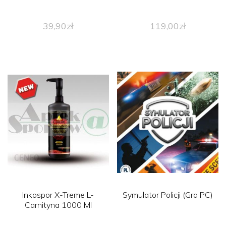
39,90
zł
119,00
zł
Inkospor X-Treme L-
Symulator Policji (Gra PC)
Carnityna 1000 Ml