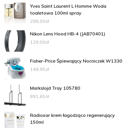
Yves Saint Laurent L Homme Woda
toaletowa 100ml spray
298,00
zł
Nikon Lens Hood HB-4 (JAB70401)
129,00
zł
Fisher-Price Śpiewający Nocniczek W1330
148,95
zł
Markslojd Tray 105780
891,65
zł
Radioxar krem łagodząco regenerujący
150ml