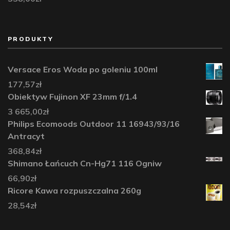
PRODUKTY
Versace Eros Woda po goleniu 100ml
177,57
zł
Obiektyw Fujinon XF 23mm f/1.4
3 665,00
zł
Philips Ecomoods Outdoor 11 16943/93/16
Antracyt
368,84
zł
Shimano Łańcuch Cn-Hg71 116 Ogniw
66,90
zł
Ricore Kawa rozpuszczalna 260g
28,54
zł