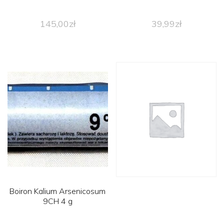
145,00
zł
39,99
zł
Boiron Kalium Arsenicosum
9CH 4 g