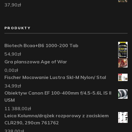
37,90
zł
PRODUKTY
Biotech Bcaa+B6 1000-200 Tab
54,90
zł
Gra planszowa Age of War
0,00
zł
Fischer Mocowanie Lustra Skl-M Nylon/ Stal
34,99
zł
Obiektyw Canon EF 100-400mm f/4.5-5.6L IS II
USM
11 388,00
zł
Leica Kolumna/drążek rozporowy z zaciskiem
CLR290, 290cm 761762
338,00
zł