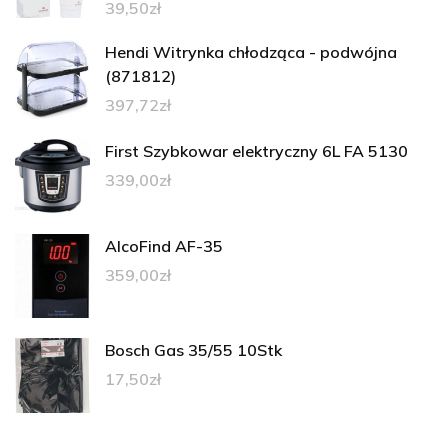
39,50
zł
Hendi Witrynka chłodząca - podwójna
(871812)
397,72
zł
First Szybkowar elektryczny 6L FA 5130
339,00
zł
AlcoFind AF-35
359,00
zł
Bosch Gas 35/55 10Stk
17,50
zł