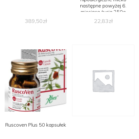
następne powyżej 6.
miesiąca życia 350g
389,50
zł
22,83
zł
Ruscoven Plus 50 kapsułek