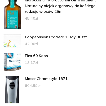
MoroccanOil Moroccanoil Oil Treatment
Naturalny olejek arganowy do każdego
rodzaju włosów 25ml
45,40
zł
Coopervision Proclear 1 Day 30szt
42,00
zł
Flex 60 Kaps
18,17
zł
Moser Chromstyle 1871
604,99
zł