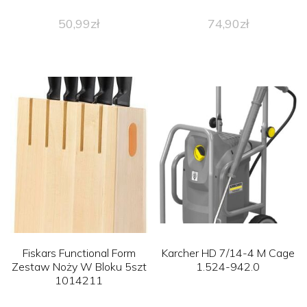
50,99
zł
74,90
zł
Fiskars Functional Form
Karcher HD 7/14-4 M Cage
Zestaw Noży W Bloku 5szt
1.524-942.0
1014211