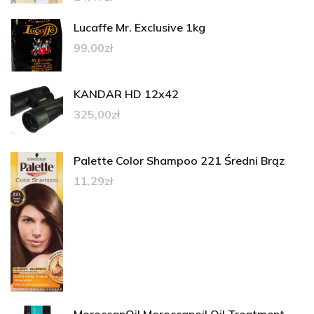
Lucaffe Mr. Exclusive 1kg
99,00
zł
KANDAR HD 12x42
325,00
zł
Palette Color Shampoo 221 Średni Brąz
11,29
zł