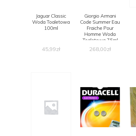
Jaguar Classic
Giorgio Armani
Woda Toaletowa
Code Summer Eau
100ml
Fraiche Pour
Homme Woda
Toaletowa 75ml
TESTER
45,99
zł
268,00
zł