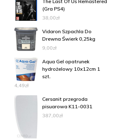
The Last Of Us Remastered
(Gra PS4)
38,00
zł
Vidaron Szpachla Do
Drewna Świerk 0,25kg
9,00
zł
Aqua Gel opatrunek
hydrożelowy 10x12cm 1
szt.
4,49
zł
Cersanit przegroda
pisuarowa K11-0031
387,00
zł