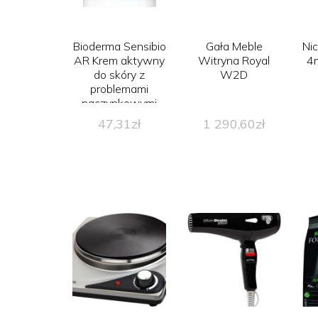
Bioderma Sensibio
Gała Meble
Nic
AR Krem aktywny
Witryna Royal
4
do skóry z
W2D
problemami
naczynkowymi
40ml
47,31
zł
1 290,60
zł