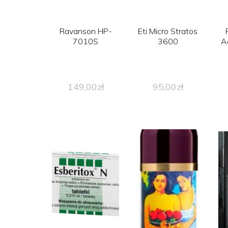
Ravanson HP-
Eti Micro Stratos
7010S
3600
A
149,00
zł
95,00
zł