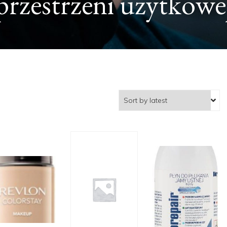
e — kompleksowa oc