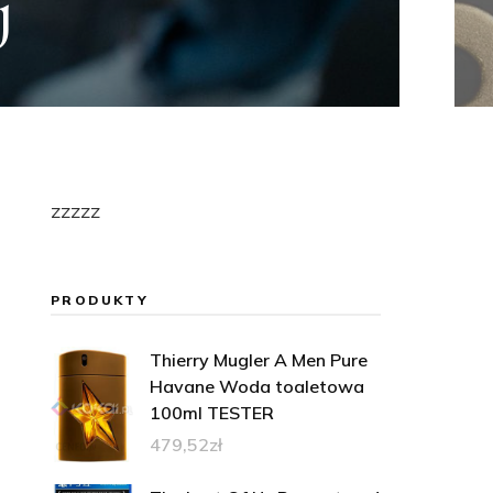
hrona stali
zzzzz
PRODUKTY
Thierry Mugler A Men Pure
Havane Woda toaletowa
100ml TESTER
479,52
zł