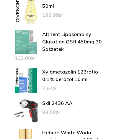
50ml
199,99
zł
Altrient Liposomalny
Glutation GSH 450mg 30
Saszetek
462,00
zł
Xylometazolin 123ratio
0.1% aerozol 10 ml
7,84
zł
Skil 2436 AA
99,00
zł
Iceberg White Woda