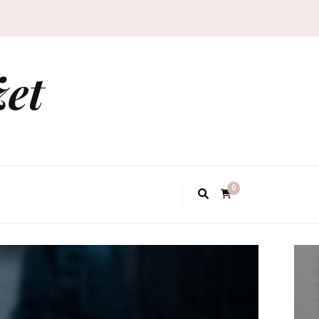
żet
0