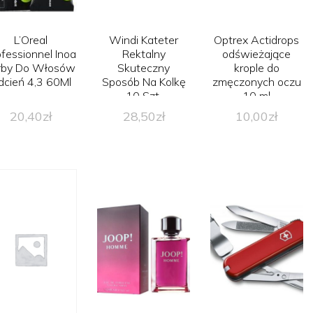
L’Oreal
Windi Kateter
Optrex Actidrops
ofessionnel Inoa
Rektalny
odświeżające
rby Do Włosów
Skuteczny
krople do
dcień 4,3 60Ml
Sposób Na Kolkę
zmęczonych oczu
10 Szt.
10 ml
20,40
zł
28,50
zł
10,00
zł