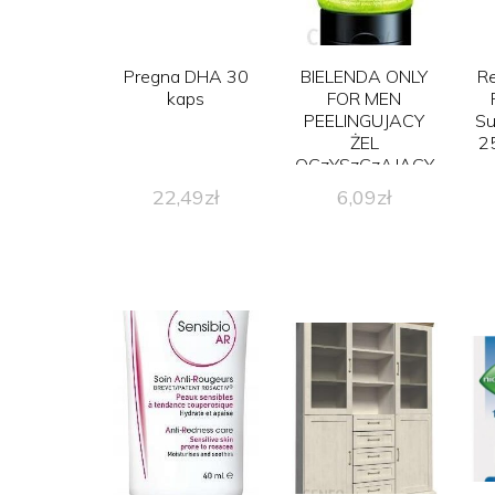
Pregna DHA 30
BIELENDA ONLY
Re
kaps
FOR MEN
PEELINGUJACY
Su
ŻEL
2
OCzYSzCzAJĄCY
SUPER MAT
22,49
zł
6,09
zł
150ml