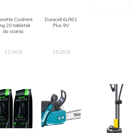
orette Coolmint
Duracell 6LR61
mg 20 tabletek
Plus 9V
do ssania
12,90
zł
18,20
zł