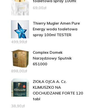
toaletowa spray 100ml
69,00
zł
Thierry Mugler Amen Pure
Energy woda toaletowa
spray 100ml TESTER
499,99
zł
Complex Domek
Narzędziowy Sputnik
651000
898,00
zł
ZIOŁA OJCA A. Cz.
KLIMUSZKO NA
ODCHUDZANIE FORTE 120
tabl
38,90
zł