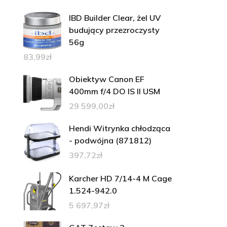
IBD Builder Clear, żel UV
budujący przezroczysty
56g
83,99
zł
Obiektyw Canon EF
400mm f/4 DO IS II USM
29 599,00
zł
Hendi Witrynka chłodząca
- podwójna (871812)
397,72
zł
Karcher HD 7/14-4 M Cage
1.524-942.0
5 697,97
zł