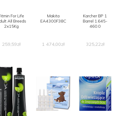
Fitmin For Life
Makita
Karcher BP 1
dult All Breeds
EA4300F38C
Barrel 1.645-
2x15Kg
460.0
259,59
zł
1 474,00
zł
325,22
zł