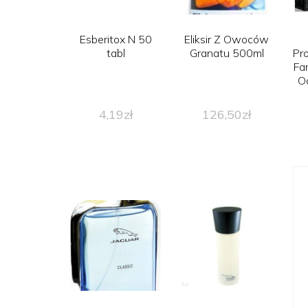
Esberitox N 50
Eliksir Z Owoców
tabl
Granatu 500ml
Pr
Fa
O
4,19
zł
126,50
zł