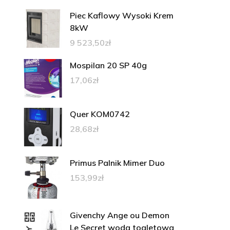
Piec Kaflowy Wysoki Krem
8kW
9 523,50
zł
Mospilan 20 SP 40g
17,06
zł
Quer KOM0742
28,68
zł
Primus Palnik Mimer Duo
153,99
zł
Givenchy Ange ou Demon
Le Secret woda toaletowa