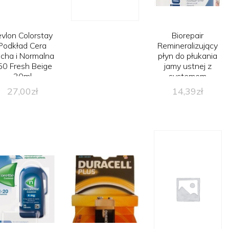
vlon Colorstay
Biorepair
Podkład Cera
Remineralizujący
cha i Normalna
płyn do płukania
50 Fresh Beige
jamy ustnej z
30ml
systemem
Microrepair 500ml
27,00
zł
14,39
zł