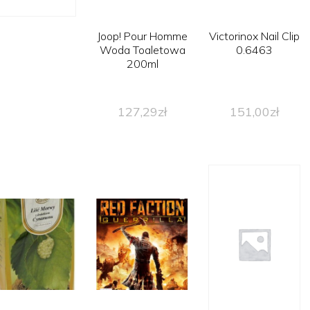
Joop! Pour Homme
Victorinox Nail Clip
Woda Toaletowa
0.6463
200ml
127,29
zł
151,00
zł