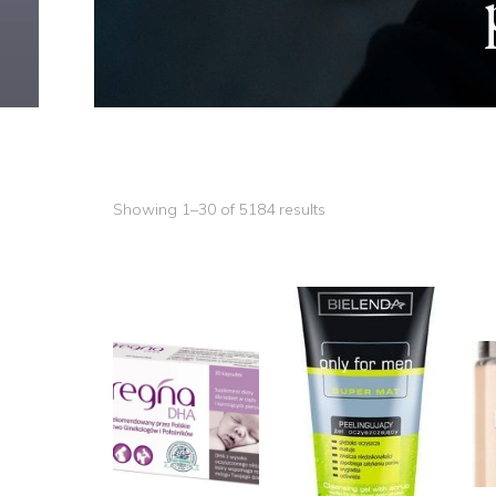
piaskowani
Showing 1–30 of 5184 results