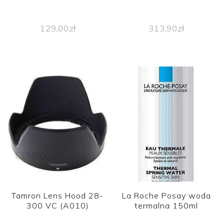
129,00
zł
313,90
zł
Tamron Lens Hood 28-
La Roche Posay woda
300 VC (A010)
termalna 150ml