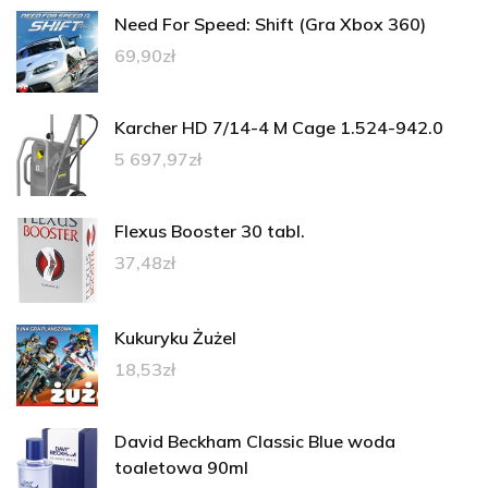
Need For Speed: Shift (Gra Xbox 360)
69,90
zł
Karcher HD 7/14-4 M Cage 1.524-942.0
5 697,97
zł
Flexus Booster 30 tabl.
37,48
zł
Kukuryku Żużel
18,53
zł
David Beckham Classic Blue woda
toaletowa 90ml