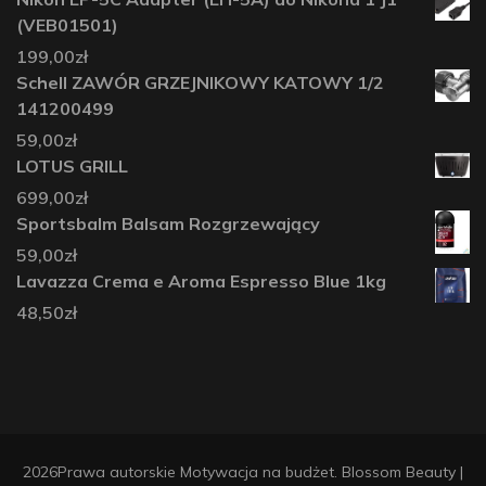
(VEB01501)
199,00
zł
Schell ZAWÓR GRZEJNIKOWY KATOWY 1/2
141200499
59,00
zł
LOTUS GRILL
699,00
zł
Sportsbalm Balsam Rozgrzewający
59,00
zł
Lavazza Crema e Aroma Espresso Blue 1kg
48,50
zł
2026Prawa autorskie
Motywacja na budżet
.
Blossom Beauty |