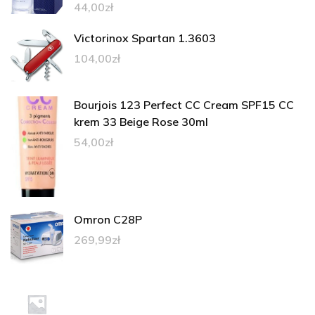
44,00
zł
Victorinox Spartan 1.3603
104,00
zł
Bourjois 123 Perfect CC Cream SPF15 CC
krem 33 Beige Rose 30ml
54,00
zł
Omron C28P
269,99
zł