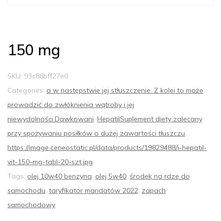
150 mg
SKU:
93c88bff27e0
Categories:
a w następstwie jej stłuszczenie. Z kolei to może
prowadzić do zwłóknienia wątroby i jej
niewydolności.Dawkowani
,
HepatilSuplement diety zalecany
przy spożywaniu posiłków o dużej zawartości tłuszczu
,
https://image.ceneostatic.pl/data/products/19829488/i-hepatil-
vit-150-mg-tabl-20-szt.jpg
Tags:
olej 10w40 benzyna
,
olej 5w40
,
środek na rdze do
samochodu
,
taryfikator mandatów 2022
,
zapach
samochodowy