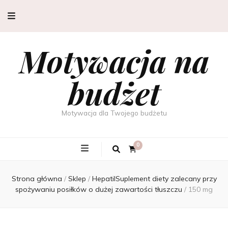
Motywacja na
budżet
Motywacja dla Twojego budżetu
0
Strona główna
/
Sklep
/
HepatilSuplement diety zalecany przy
spożywaniu posiłków o dużej zawartości tłuszczu
/
150 mg