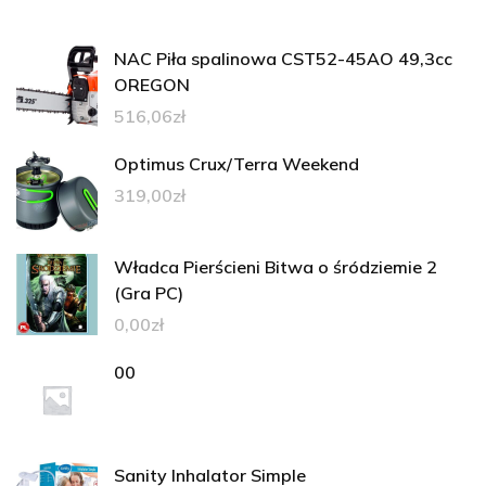
NAC Piła spalinowa CST52-45AO 49,3cc
OREGON
516,06
zł
Optimus Crux/Terra Weekend
319,00
zł
Władca Pierścieni Bitwa o śródziemie 2
(Gra PC)
0,00
zł
00
Sanity Inhalator Simple