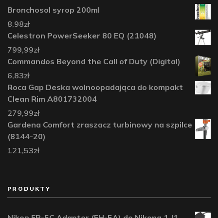
Bronchosol syrop 200ml
8,98
zł
Celestron PowerSeeker 80 EQ (21048)
799,99
zł
Commandos Beyond the Call of Duty (Digital)
6,83
zł
Roca Gap Deska wolnoopadająca do kompakt
Clean Rim A801732004
279,99
zł
Gardena Comfort zraszacz turbinowy na szpilce
(8144-20)
121,53
zł
PRODUKTY
Nikon EP-5C Adapter (EH-5A) do Nikona 1 J1