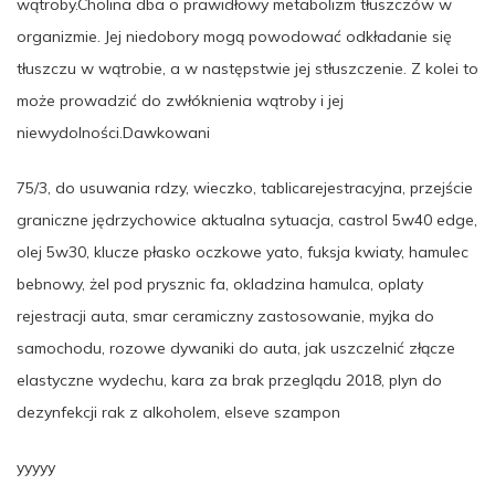
wątroby.Cholina dba o prawidłowy metabolizm tłuszczów w
organizmie. Jej niedobory mogą powodować odkładanie się
tłuszczu w wątrobie, a w następstwie jej stłuszczenie. Z kolei to
może prowadzić do zwłóknienia wątroby i jej
niewydolności.Dawkowani
75/3, do usuwania rdzy, wieczko, tablicarejestracyjna, przejście
graniczne jędrzychowice aktualna sytuacja, castrol 5w40 edge,
olej 5w30, klucze płasko oczkowe yato, fuksja kwiaty, hamulec
bebnowy, żel pod prysznic fa, okladzina hamulca, oplaty
rejestracji auta, smar ceramiczny zastosowanie, myjka do
samochodu, rozowe dywaniki do auta, jak uszczelnić złącze
elastyczne wydechu, kara za brak przeglądu 2018, plyn do
dezynfekcji rak z alkoholem, elseve szampon
yyyyy