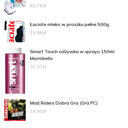
82,76
zł
Łaciate mleko w proszku pełne 500g
15,99
zł
Smart Touch odżywka w sprayu 150ml
Montibello
37,37
zł
Mad Riders Dobra Gra (Gra PC)
14,90
zł