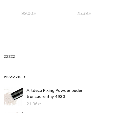
99,00
zł
25,39
zł
zzzzz
PRODUKTY
Artdeco Fixing Powder puder
transparentny 4930
21,36
zł