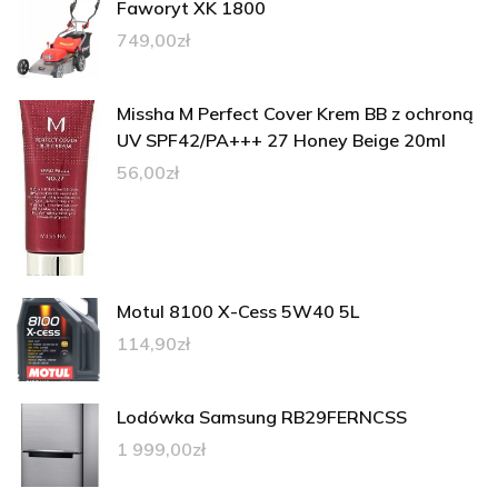
Faworyt XK 1800
749,00
zł
Missha M Perfect Cover Krem BB z ochroną
UV SPF42/PA+++ 27 Honey Beige 20ml
56,00
zł
Motul 8100 X-Cess 5W40 5L
114,90
zł
Lodówka Samsung RB29FERNCSS
1 999,00
zł