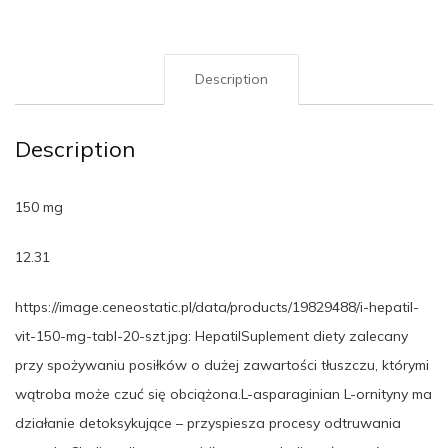
Description
Description
150 mg
12.31
https://image.ceneostatic.pl/data/products/19829488/i-hepatil-
vit-150-mg-tabl-20-szt.jpg: HepatilSuplement diety zalecany
przy spożywaniu posiłków o dużej zawartości tłuszczu, którymi
wątroba może czuć się obciążona.L-asparaginian L-ornityny ma
działanie detoksykujące – przyspiesza procesy odtruwania