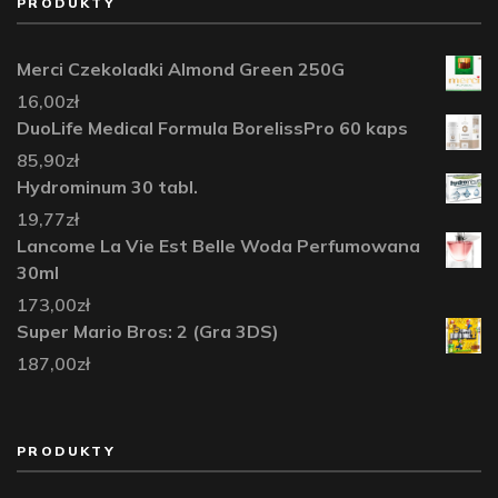
PRODUKTY
Merci Czekoladki Almond Green 250G
16,00
zł
DuoLife Medical Formula BorelissPro 60 kaps
85,90
zł
Hydrominum 30 tabl.
19,77
zł
Lancome La Vie Est Belle Woda Perfumowana
30ml
173,00
zł
Super Mario Bros: 2 (Gra 3DS)
187,00
zł
PRODUKTY