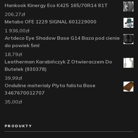
Hankook Kinergy Eco K425 165/70R14 81T
206,27
zł
Metabo OFE 1229 SIGNAL 601229000
1 936,00
zł
Artdeco Eye Shadow Base G14 Baza pod cienie
do powiek 5ml
18,79
zł
Leatherman Karabińczyk Z Otwieraczem Do
Butelek (930378)
39,99
zł
Onduline materialy Plyta falista Base
3467670012707
35,00
zł
PRODUKTY