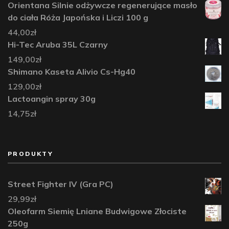
Orientana Silnie odżywcze regenerujące masło
do ciała Róża Japońska i Liczi 100 g
44,00
zł
Hi-Tec Aruba 35L Czarny
149,00
zł
Shimano Kaseta Alivio Cs-Hg40
129,00
zł
Lactoangin spray 30g
14,75
zł
PRODUKTY
Street Fighter IV (Gra PC)
29,99
zł
Oleofarm Siemię Lniane Budwigowe Złociste
250g