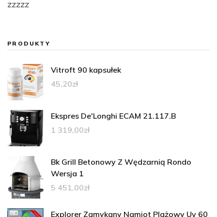
zzzzz
PRODUKTY
Vitroft 90 kapsułek
45,20
zł
Ekspres De'Longhi ECAM 21.117.B
1 319,00
zł
Bk Grill Betonowy Z Wędzarnią Rondo
Wersja 1
5 451,00
zł
Explorer Zamykany Namiot Plażowy Uv 60