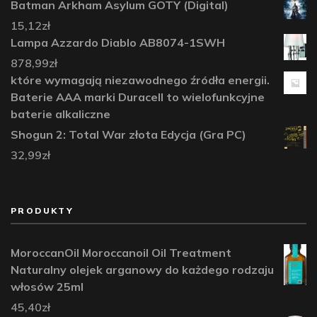
Batman Arkham Asylum GOTY (Digital)
15,12
zł
Lampa Azzardo Diablo AB8074-1SWH
878,99
zł
które wymagają niezawodnego źródła energii.
Baterie AAA marki Duracell to wielofunkcyjne
baterie alkaliczne
Shogun 2: Total War złota Edycja (Gra PC)
32,99
zł
PRODUKTY
MoroccanOil Moroccanoil Oil Treatment
Naturalny olejek arganowy do każdego rodzaju
włosów 25ml
45,40
zł