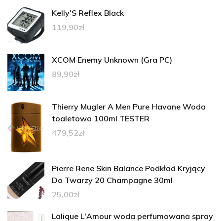
Kelly'S Reflex Black
119,90
zł
XCOM Enemy Unknown (Gra PC)
89,90
zł
Thierry Mugler A Men Pure Havane Woda
toaletowa 100ml TESTER
479,52
zł
Pierre Rene Skin Balance Podkład Kryjący
Do Twarzy 20 Champagne 30ml
25,00
zł
Lalique L'Amour woda perfumowana spray