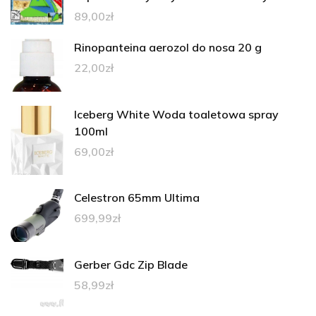
89,00
zł
Rinopanteina aerozol do nosa 20 g
22,00
zł
Iceberg White Woda toaletowa spray
100ml
69,00
zł
Celestron 65mm Ultima
699,99
zł
Gerber Gdc Zip Blade
58,99
zł