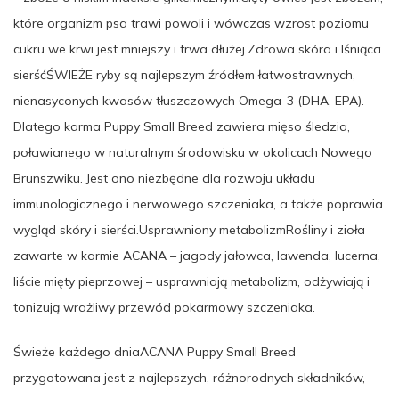
które organizm psa trawi powoli i wówczas wzrost poziomu
cukru we krwi jest mniejszy i trwa dłużej.Zdrowa skóra i lśniąca
sierśćŚWIEŻE ryby są najlepszym źródłem łatwostrawnych,
nienasyconych kwasów tłuszczowych Omega-3 (DHA, EPA).
Dlatego karma Puppy Small Breed zawiera mięso śledzia,
poławianego w naturalnym środowisku w okolicach Nowego
Brunszwiku. Jest ono niezbędne dla rozwoju układu
immunologicznego i nerwowego szczeniaka, a także poprawia
wygląd skóry i sierści.Usprawniony metabolizmRośliny i zioła
zawarte w karmie ACANA – jagody jałowca, lawenda, lucerna,
liście mięty pieprzowej – usprawniają metabolizm, odżywiają i
tonizują wrażliwy przewód pokarmowy szczeniaka.
Świeże każdego dniaACANA Puppy Small Breed
przygotowana jest z najlepszych, różnorodnych składników,