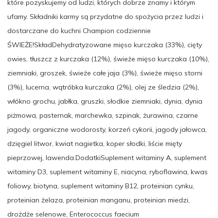
które pozyskujemy od ludzi, których dobrze znamy i którym
ufamy. Składniki karmy są przydatne do spożycia przez ludzi i
dostarczane do kuchni Champion codziennie
ŚWIEŻE!SkładDehydratyzowane mięso kurczaka (33%), cięty
owies, tłuszcz z kurczaka (12%), świeże mięso kurczaka (10%),
ziemniaki, groszek, świeże całe jaja (3%), świeże mięso storni
(3%), lucerna, wątróbka kurczaka (2%), olej ze śledzia (2%),
włókno grochu, jabłka, gruszki, słodkie ziemniaki, dynia, dynia
piżmowa, pasternak, marchewka, szpinak, żurawina, czarne
jagody, organiczne wodorosty, korzeń cykorii, jagody jałowca,
dzięgiel litwor, kwiat nagietka, koper słodki, liście mięty
pieprzowej, lawenda.DodatkiSuplement witaminy A, suplement
witaminy D3, suplement witaminy E, niacyna, ryboflawina, kwas
foliowy, biotyna, suplement witaminy B12, proteinian cynku,
proteinian żelaza, proteinian manganu, proteinian miedzi,
drożdże selenowe, Enterococcus faecium