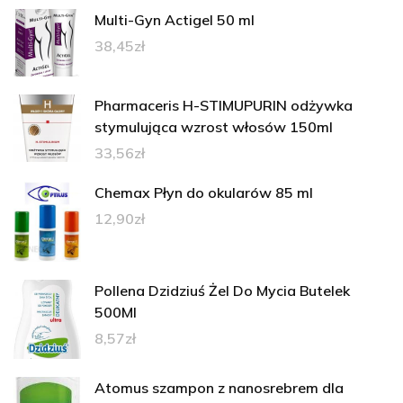
Multi-Gyn Actigel 50 ml
38,45
zł
Pharmaceris H-STIMUPURIN odżywka
stymulująca wzrost włosów 150ml
33,56
zł
Chemax Płyn do okularów 85 ml
12,90
zł
Pollena Dzidziuś Żel Do Mycia Butelek
500Ml
8,57
zł
Atomus szampon z nanosrebrem dla