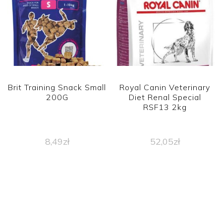
Brit Training Snack Small
Royal Canin Veterinary
200G
Diet Renal Special
RSF13 2kg
8,49
zł
52,05
zł