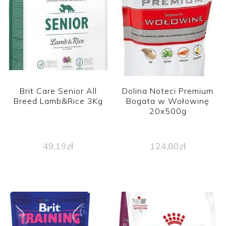
Brit Care Senior All
Dolina Noteci Premium
Breed Lamb&Rice 3Kg
Bogata w Wołowinę
20x500g
49,19
zł
124,80
zł