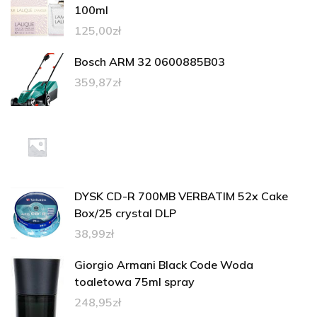
100ml
125,00
zł
Bosch ARM 32 0600885B03
359,87
zł
DYSK CD-R 700MB VERBATIM 52x Cake
Box/25 crystal DLP
38,99
zł
Giorgio Armani Black Code Woda
toaletowa 75ml spray
248,95
zł