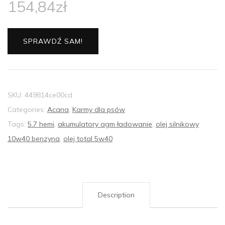
154,84
zł
SPRAWDŹ SAM!
SKU:
449814ce00cd
Categories:
Acana
,
Karmy dla psów
Tags:
5.7 hemi
,
akumulatory agm ładowanie
,
olej silnikowy
10w40 benzyna
,
olej total 5w40
Description