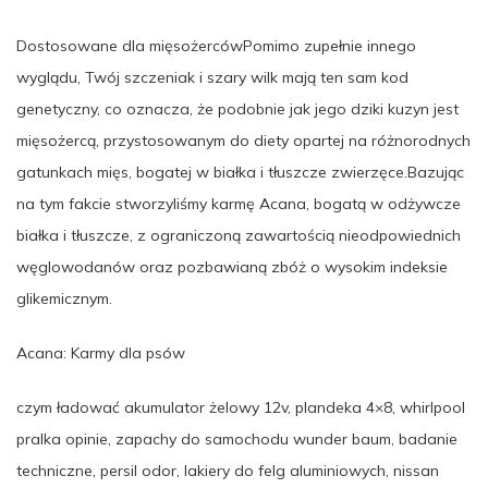
Dostosowane dla mięsożercówPomimo zupełnie innego
wyglądu, Twój szczeniak i szary wilk mają ten sam kod
genetyczny, co oznacza, że podobnie jak jego dziki kuzyn jest
mięsożercą, przystosowanym do diety opartej na różnorodnych
gatunkach mięs, bogatej w białka i tłuszcze zwierzęce.Bazując
na tym fakcie stworzyliśmy karmę Acana, bogatą w odżywcze
białka i tłuszcze, z ograniczoną zawartością nieodpowiednich
węglowodanów oraz pozbawianą zbóż o wysokim indeksie
glikemicznym.
Acana: Karmy dla psów
czym ładować akumulator żelowy 12v, plandeka 4×8, whirlpool
pralka opinie, zapachy do samochodu wunder baum, badanie
techniczne, persil odor, lakiery do felg aluminiowych, nissan