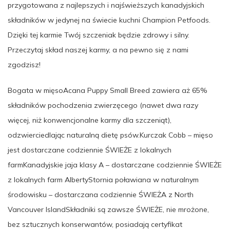
przygotowana z najlepszych i najświeższych kanadyjskich
składników w jedynej na świecie kuchni Champion Petfoods.
Dzięki tej karmie Twój szczeniak będzie zdrowy i silny.
Przeczytaj skład naszej karmy, a na pewno się z nami
zgodzisz!
Bogata w mięsoAcana Puppy Small Breed zawiera aż 65%
składników pochodzenia zwierzęcego (nawet dwa razy
więcej, niż konwencjonalne karmy dla szczeniąt),
odzwierciedlając naturalną dietę psów.Kurczak Cobb – mięso
jest dostarczane codziennie ŚWIEŻE z lokalnych
farmKanadyjskie jaja klasy A – dostarczane codziennie ŚWIEŻE
z lokalnych farm AlbertyStornia poławiana w naturalnym
środowisku – dostarczana codziennie ŚWIEŻA z North
Vancouver IslandSkładniki są zawsze ŚWIEŻE, nie mrożone,
bez sztucznych konserwantów, posiadają certyfikat