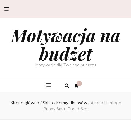
Motywacja na
budżet
Motywacja dla Twojego budżetu
0
Strona główna
/
Sklep
/
Karmy dla psów
/
Acana Heritage
Puppy Small Breed 6kg