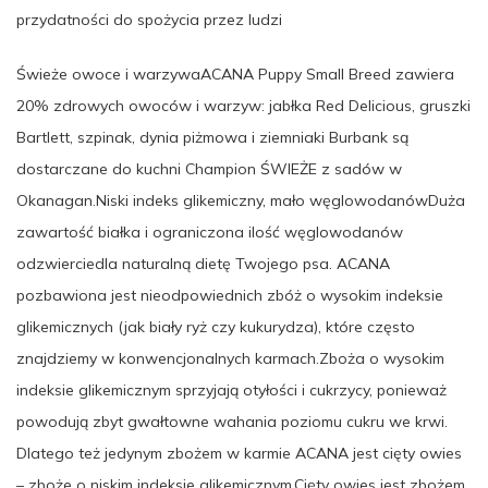
przydatności do spożycia przez ludzi
Świeże owoce i warzywaACANA Puppy Small Breed zawiera
20% zdrowych owoców i warzyw: jabłka Red Delicious, gruszki
Bartlett, szpinak, dynia piżmowa i ziemniaki Burbank są
dostarczane do kuchni Champion ŚWIEŻE z sadów w
Okanagan.Niski indeks glikemiczny, mało węglowodanówDuża
zawartość białka i ograniczona ilość węglowodanów
odzwierciedla naturalną dietę Twojego psa. ACANA
pozbawiona jest nieodpowiednich zbóż o wysokim indeksie
glikemicznych (jak biały ryż czy kukurydza), które często
znajdziemy w konwencjonalnych karmach.Zboża o wysokim
indeksie glikemicznym sprzyjają otyłości i cukrzycy, ponieważ
powodują zbyt gwałtowne wahania poziomu cukru we krwi.
Dlatego też jedynym zbożem w karmie ACANA jest cięty owies
– zboże o niskim indeksie glikemicznym.Cięty owies jest zbożem,