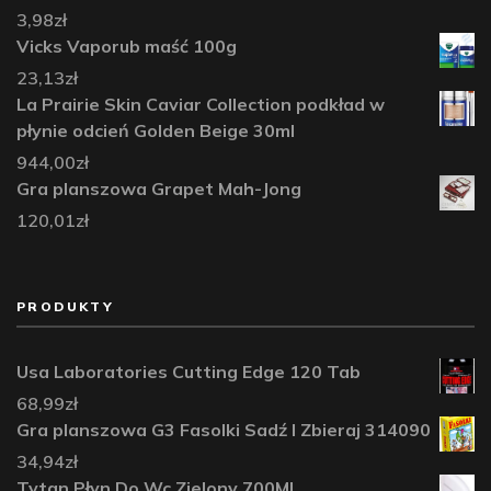
3,98
zł
Vicks Vaporub maść 100g
23,13
zł
La Prairie Skin Caviar Collection podkład w
płynie odcień Golden Beige 30ml
944,00
zł
Gra planszowa Grapet Mah-Jong
120,01
zł
PRODUKTY
Usa Laboratories Cutting Edge 120 Tab
68,99
zł
Gra planszowa G3 Fasolki Sadź I Zbieraj 314090
34,94
zł
Tytan Płyn Do Wc Zielony 700Ml