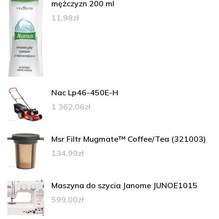
mężczyzn 200 ml
11,98
zł
Nac Lp46-450E-H
1 362,06
zł
Msr Filtr Mugmate™ Coffee/Tea (321003)
134,99
zł
Maszyna do szycia Janome JUNOE1015
599,00
zł