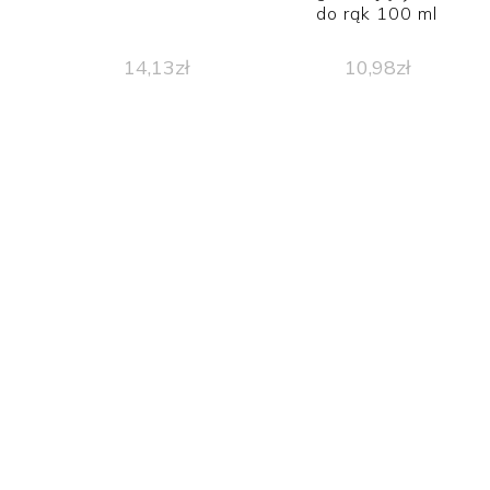
do rąk 100 ml
14,13
zł
10,98
zł