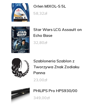
Orlen MIXOL-S 5L
58,32
zł
Star Wars LCG Assault on
Echo Base
32,80
zł
Szabloneria Szablon z
Tworzywa Znak Zodiaku
Panna
23,00
zł
PHILIPS Pro HPS930/00
349,00
zł