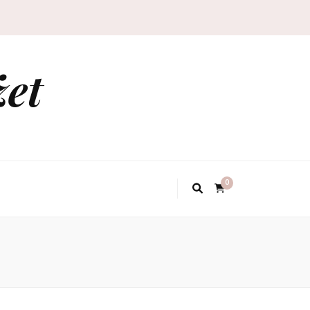
żet
0