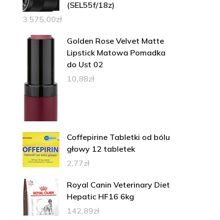
(SEL55f/18z)
3 575,00
zł
Golden Rose Velvet Matte
Lipstick Matowa Pomadka
do Ust 02
10,88
zł
Coffepirine Tabletki od bólu
głowy 12 tabletek
2,77
zł
Royal Canin Veterinary Diet
Hepatic HF16 6kg
142,89
zł