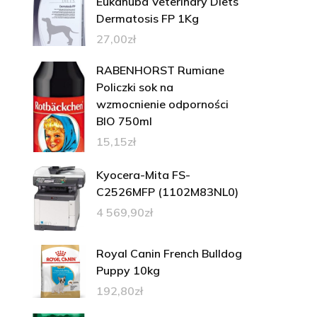
Eukanuba Veterinary Diets
Dermatosis FP 1Kg
27,00
zł
RABENHORST Rumiane
Policzki sok na
wzmocnienie odporności
BIO 750ml
15,15
zł
Kyocera-Mita FS-
C2526MFP (1102M83NL0)
4 569,90
zł
Royal Canin French Bulldog
Puppy 10kg
192,80
zł