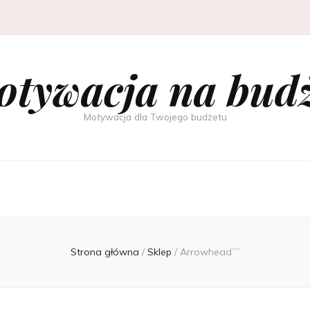
tywacja na bud
Motywacja dla Twojego budżetu
Strona główna
/
Sklep
/
Arrowhead””