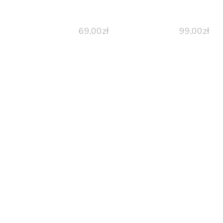
69,00
zł
99,00
zł