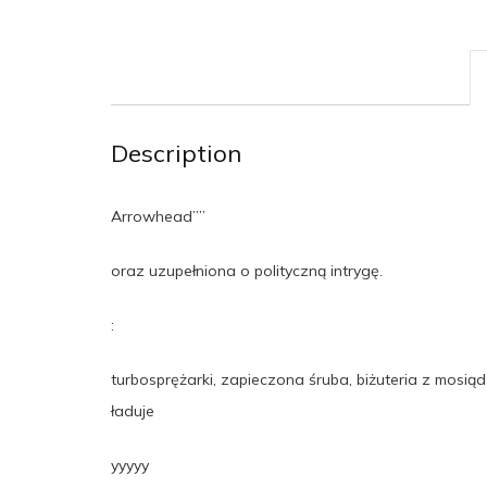
Description
Arrowhead””
oraz uzupełniona o polityczną intrygę.
:
turbosprężarki, zapieczona śruba, biżuteria z mosiądzu
ładuje
yyyyy