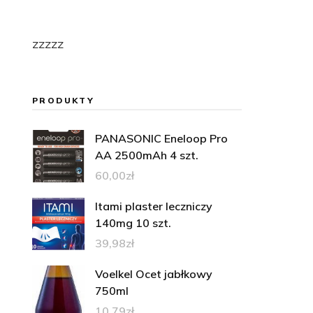
zzzzz
PRODUKTY
PANASONIC Eneloop Pro
AA 2500mAh 4 szt.
60,00
zł
Itami plaster leczniczy
140mg 10 szt.
39,98
zł
Voelkel Ocet jabłkowy
750ml
10,79
zł