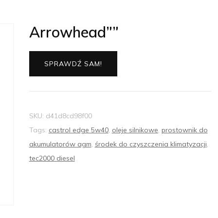
Arrowhead””
SPRAWDŹ SAM!
SKU:
d41d8cd98f00
Tags:
castrol edge 5w40
,
oleje silnikowe
,
prostownik do
akumulatorów agm
,
środek do czyszczenia klimatyzacji
,
tec2000 diesel