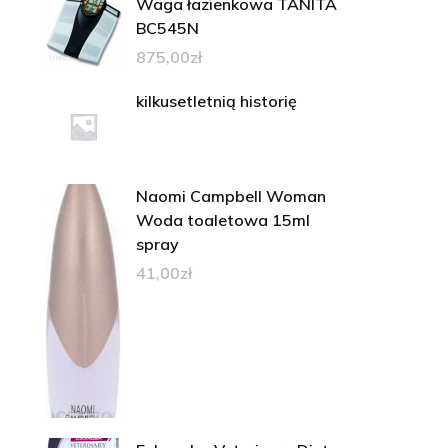
Waga łazienkowa TANITA
BC545N
875,00
zł
kilkusetletnią historię
Naomi Campbell Woman
Woda toaletowa 15ml
spray
41,00
zł