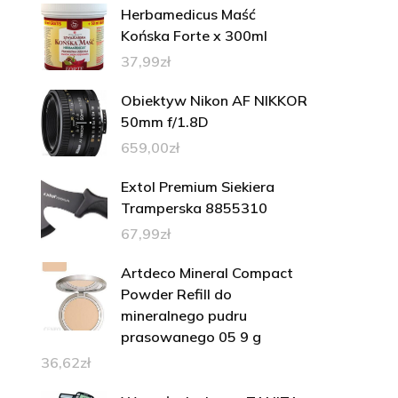
Herbamedicus Maść
Końska Forte x 300ml
37,99
zł
Obiektyw Nikon AF NIKKOR
50mm f/1.8D
659,00
zł
Extol Premium Siekiera
Tramperska 8855310
67,99
zł
Artdeco Mineral Compact
Powder Refill do
mineralnego pudru
prasowanego 05 9 g
36,62
zł