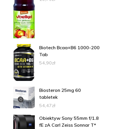
Biotech Bcaa+B6 1000-200
Tab
54,90
zł
Biosteron 25mg 60
tabletek
54,47
zł
Obiektyw Sony 55mm f/1.8
fE zA Carl Zeiss Sonnar T*