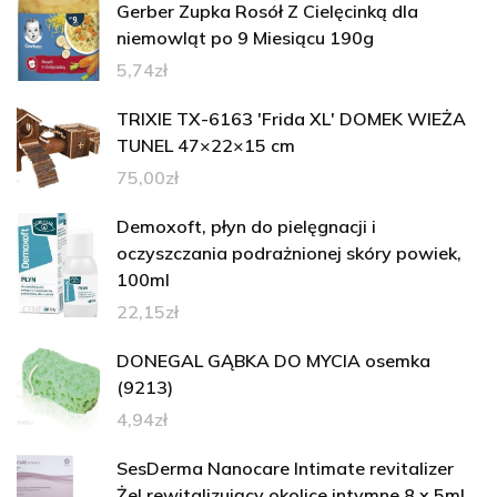
Gerber Zupka Rosół Z Cielęcinką dla
niemowląt po 9 Miesiącu 190g
5,74
zł
TRIXIE TX-6163 'Frida XL' DOMEK WIEŻA
TUNEL 47×22×15 cm
75,00
zł
Demoxoft, płyn do pielęgnacji i
oczyszczania podrażnionej skóry powiek,
100ml
22,15
zł
DONEGAL GĄBKA DO MYCIA osemka
(9213)
4,94
zł
SesDerma Nanocare Intimate revitalizer
Żel rewitalizujący okolice intymne 8 x 5ml