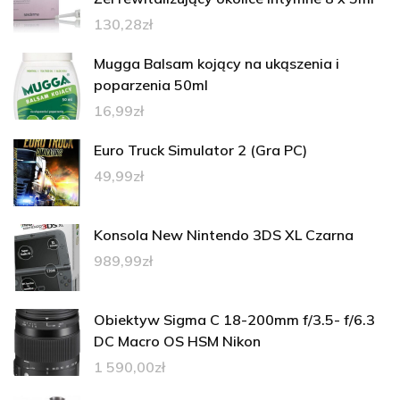
130,28
zł
Mugga Balsam kojący na ukąszenia i
poparzenia 50ml
16,99
zł
Euro Truck Simulator 2 (Gra PC)
49,99
zł
Konsola New Nintendo 3DS XL Czarna
989,99
zł
Obiektyw Sigma C 18-200mm f/3.5- f/6.3
DC Macro OS HSM Nikon
1 590,00
zł