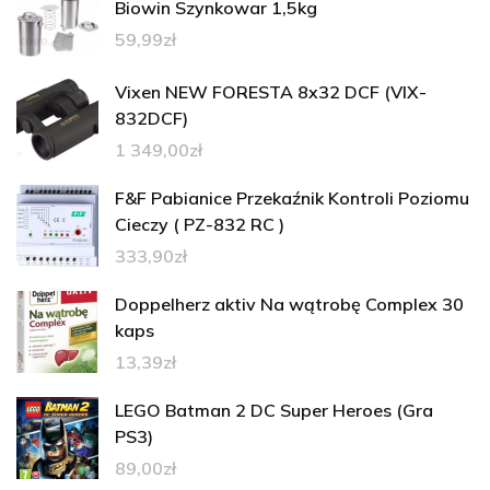
Biowin Szynkowar 1,5kg
59,99
zł
Vixen NEW FORESTA 8x32 DCF (VIX-
832DCF)
1 349,00
zł
F&F Pabianice Przekaźnik Kontroli Poziomu
Cieczy ( PZ-832 RC )
333,90
zł
Doppelherz aktiv Na wątrobę Complex 30
kaps
13,39
zł
LEGO Batman 2 DC Super Heroes (Gra
PS3)
89,00
zł