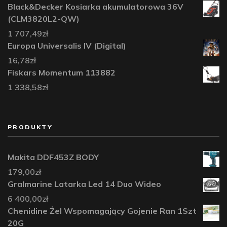
Black&Decker Kosiarka akumulatorowa 36V
(CLM3820L2-QW)
1 707,49
zł
Europa Universalis IV (Digital)
16,78
zł
Fiskars Momentum 113882
1 338,58
zł
PRODUKTY
Makita DDF453Z BODY
179,00
zł
Gralmarine Latarka Led 14 Duo Wideo
6 400,00
zł
Chenidine Żel Wspomagający Gojenie Ran 1Szt
20G