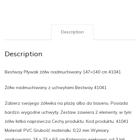
Description
Description
Bestway Pływak żółw nadmuchiwany 147×140 cm 41041
Żółw nadmuchiwany z uchwytami Bestway 41041
Zabierz swojego żółwika na plażę albo do basenu. Posiada
bardzo wygodne uchwyty. Zestaw zawiera 2 elementy, w tym:
żółw łatka naprawcza Cechy produktu: Kod produktu: 41041
Materiał: PVC Grubość materiału: 0,22 mm Wymiary
opakowania: 24 x 23 x 6,5 cm Kategoria wiekowa: od 3 lat