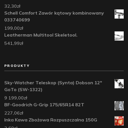
32,30
zł
Schell Comfort Zawór kątowy kombinowany
033740699
199,00
zł
Leatherman Multitool Skeletool.
541,99
zł
PRODUKTY
Sky-Watcher Teleskop (Synta) Dobson 12"
GoTo (SW-1322)
9 199,00
zł
BF-Goodrich G-Grip 175/65R14 82T
227,06
zł
Inka Kawa Zbożowa Rozpuszczalna 150G