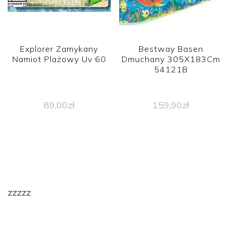
Explorer Zamykany
Bestway Basen
Namiot Plażowy Uv 60
Dmuchany 305X183Cm
54121B
89,00
zł
159,90
zł
zzzzz