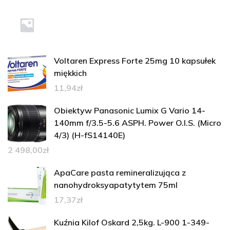
Voltaren Express Forte 25mg 10 kapsułek
miękkich
11,94
zł
Obiektyw Panasonic Lumix G Vario 14-
140mm f/3.5-5.6 ASPH. Power O.I.S. (Micro
4/3) (H-fS14140E)
2 498,00
zł
ApaCare pasta remineralizująca z
nanohydroksyapatytytem 75ml
17,37
zł
Kuźnia Kilof Oskard 2,5kg. L-900 1-349-