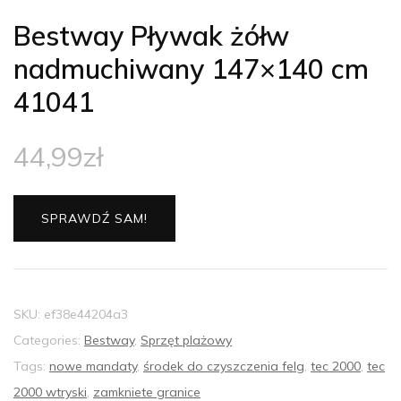
Bestway Pływak żółw
nadmuchiwany 147×140 cm
41041
44,99
zł
SPRAWDŹ SAM!
SKU:
ef38e44204a3
Categories:
Bestway
,
Sprzęt plażowy
Tags:
nowe mandaty
,
środek do czyszczenia felg
,
tec 2000
,
tec
2000 wtryski
,
zamkniete granice