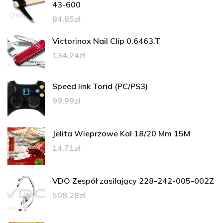
43-600
84,85
zł
Victorinox Nail Clip 0.6463.T
134,24
zł
Speed link Torid (PC/PS3)
99,99
zł
Jelita Wieprzowe Kal 18/20 Mm 15M
14,71
zł
VDO Zespół zasilający 228-242-005-002Z
508,28
zł