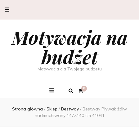
Motywacja na
budżet
Motywacja dla Twojego budżetu
0
Strona główna
/
Sklep
/
Bestway
/
Bestway Pływak żółw
nadmuchiwany 147×140 cm 41041