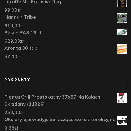
Lucaffe Mr. Exclusive 1kg
99,00
zł
Hannah Tribe
819,00
zł
Bosch PAS 18 LI
629,00
zł
Aronta 30 tabl
57,00
zł
PRODUKTY
Planta Grill Prostokątny 37x57 Na Kołach
Składany (11326)
259,00
zł
Okulary ajurwedyjskie leczące wzrok korekcyjne
3,68
zł