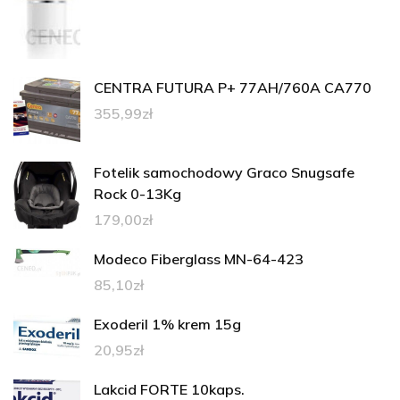
CENTRA FUTURA P+ 77AH/760A CA770
355,99
zł
Fotelik samochodowy Graco Snugsafe
Rock 0-13Kg
179,00
zł
Modeco Fiberglass MN-64-423
85,10
zł
Exoderil 1% krem 15g
20,95
zł
Lakcid FORTE 10kaps.