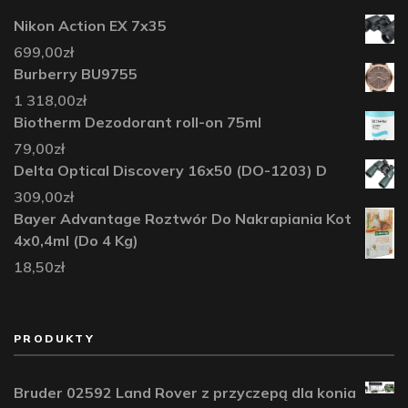
Nikon Action EX 7x35
699,00
zł
Burberry BU9755
1 318,00
zł
Biotherm Dezodorant roll-on 75ml
79,00
zł
Delta Optical Discovery 16x50 (DO-1203) D
309,00
zł
Bayer Advantage Roztwór Do Nakrapiania Kot
4x0,4ml (Do 4 Kg)
18,50
zł
PRODUKTY
Bruder 02592 Land Rover z przyczepą dla konia