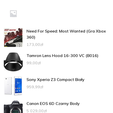
Need For Speed: Most Wanted (Gra Xbox
360)
173,00
zł
Tamron Lens Hood 16-300 VC (B016)
99,00
zł
Sony Xperia Z3 Compact Biały
959,99
zł
Canon EOS 6D Czarny Body
5 029,00
zł