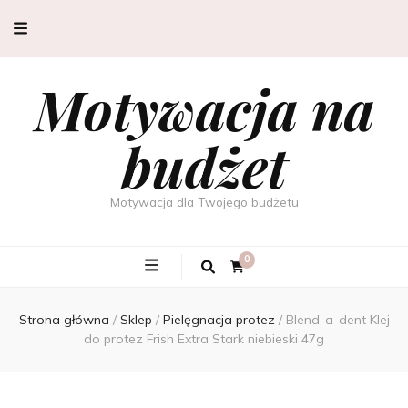
Motywacja na
budżet
Motywacja dla Twojego budżetu
0
Strona główna
/
Sklep
/
Pielęgnacja protez
/
Blend-a-dent Klej
do protez Frish Extra Stark niebieski 47g