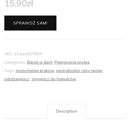
15,90
zł
SPRAWDŹ SAM!
SKU:
e1aaa007930f
Categories:
Blend-a-dent
,
Pielęgnacja protez
Tags:
motochemia kraków
,
neutralizator rdzy opinie
,
odrdzewiacz
,
zmywacz do hamulców
Description