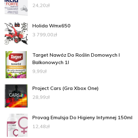
24,20
zł
Holida Wmx650
3 799,00
zł
Target Nawóz Do Roślin Domowych I
Balkonowych 1l
9,99
zł
Project Cars (Gra Xbox One)
28,99
zł
Provag Emulsja Do Higieny Intymnej 150ml
12,48
zł