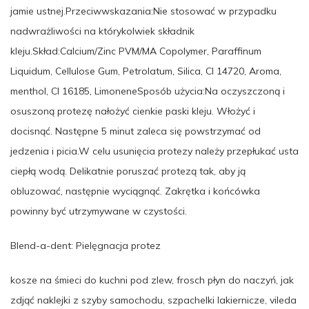
jamie ustnej.Przeciwwskazania:Nie stosować w przypadku
nadwrażliwości na którykolwiek składnik
kleju.Skład:Calcium/Zinc PVM/MA Copolymer, Paraffinum
Liquidum, Cellulose Gum, Petrolatum, Silica, CI 14720, Aroma,
menthol, CI 16185, LimoneneSposób użycia:Na oczyszczoną i
osuszoną protezę nałożyć cienkie paski kleju. Włożyć i
docisnąć. Następne 5 minut zaleca się powstrzymać od
jedzenia i picia.W celu usunięcia protezy należy przepłukać usta
ciepłą wodą. Delikatnie poruszać protezą tak, aby ją
obluzować, następnie wyciągnąć. Zakrętka i końcówka
powinny być utrzymywane w czystości.
Blend-a-dent: Pielęgnacja protez
kosze na śmieci do kuchni pod zlew, frosch płyn do naczyń, jak
zdjąć naklejki z szyby samochodu, szpachelki lakiernicze, vileda