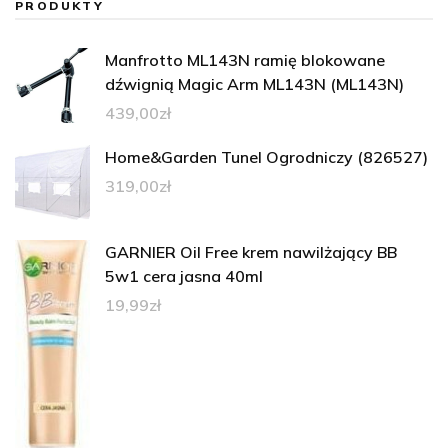
PRODUKTY
Manfrotto ML143N ramię blokowane
dźwignią Magic Arm ML143N (ML143N)
439,00
zł
Home&Garden Tunel Ogrodniczy (826527)
319,00
zł
GARNIER Oil Free krem nawilżający BB
5w1 cera jasna 40ml
19,99
zł