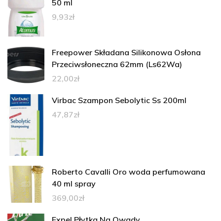
50 ml
9,93
zł
Freepower Składana Silikonowa Osłona
Przeciwsłoneczna 62mm (Ls62Wa)
22,00
zł
Virbac Szampon Sebolytic Ss 200ml
47,87
zł
Roberto Cavalli Oro woda perfumowana
40 ml spray
369,00
zł
Expel Płytka Na Owady