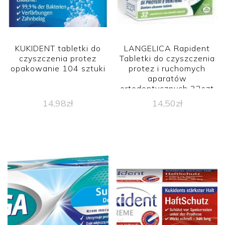
KUKIDENT tabletki do
LANGELICA Rapident
czyszczenia protez
Tabletki do czyszczenia
opakowanie 104 sztuki
protez i ruchomych
aparatów
ortodontycznych 32szt
14,98
zł
14,50
zł