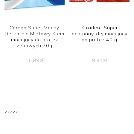
Corega Super Mocny
Kukident Super
Delikatnie Miętowy Krem
ochronny klej mocujący
mocujący do protez
do protez 40 g
zębowych 70g
16,89
zł
9,31
zł
zzzzz