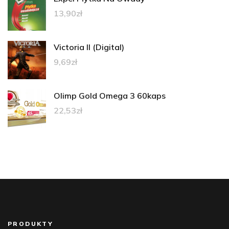
13,90
zł
Victoria II (Digital)
9,69
zł
Olimp Gold Omega 3 60kaps
22,53
zł
PRODUKTY