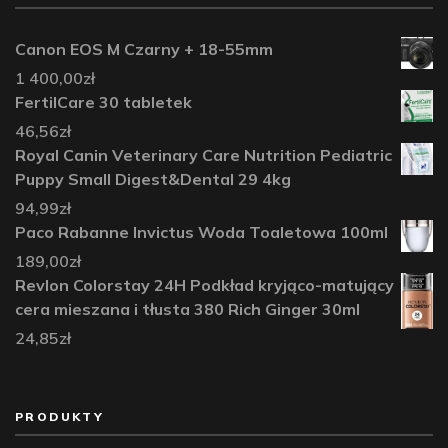
Canon EOS M Czarny + 18-55mm
1 400,00
zł
FertilCare 30 tabletek
46,56
zł
Royal Canin Veterinary Care Nutrition Pediatric
Puppy Small Digest&Dental 29 4kg
94,99
zł
Paco Rabanne Invictus Woda Toaletowa 100ml
189,00
zł
Revlon Colorstay 24H Podkład kryjąco-matujący
cera mieszana i tłusta 380 Rich Ginger 30ml
24,85
zł
PRODUKTY