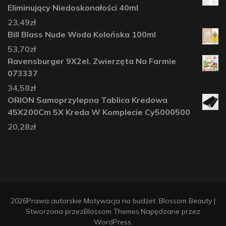
Eliminujący Niedoskonałości 40ml
23,49
zł
Bill Blass Nude Woda Kolońska 100ml
53,70
zł
Ravensburger 9X2el. Zwierzęta Na Farmie
073337
34,58
zł
ORION Samoprzylepna Tablica Kredowa
45X200Cm 5X Kreda W Komplecie Cy5000500
20,28
zł
2026Prawa autorskie
Motywacja na budżet
.
Blossom Beauty |
Stworzona przez
Blossom Themes
.Napędzane przez
WordPress
.