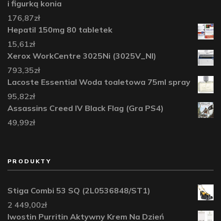
i figurką konia
176,87
zł
Hepatil 150mg 80 tabletek
15,61
zł
Xerox WorkCentre 3025Ni (3025V_NI)
793,35
zł
Lacoste Essential Woda toaletowa 75ml spray
95,82
zł
Assassins Creed IV Black Flag (Gra PS4)
49,99
zł
PRODUKTY
Stiga Combi 53 SQ (2L0536848/ST1)
2 449,00
zł
Iwostin Purritin Aktywny Krem Na Dzień