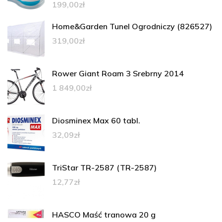
199,00
zł
Home&Garden Tunel Ogrodniczy (826527)
319,00
zł
Rower Giant Roam 3 Srebrny 2014
1 849,00
zł
Diosminex Max 60 tabl.
32,09
zł
TriStar TR-2587 (TR-2587)
12,77
zł
HASCO Maść tranowa 20 g