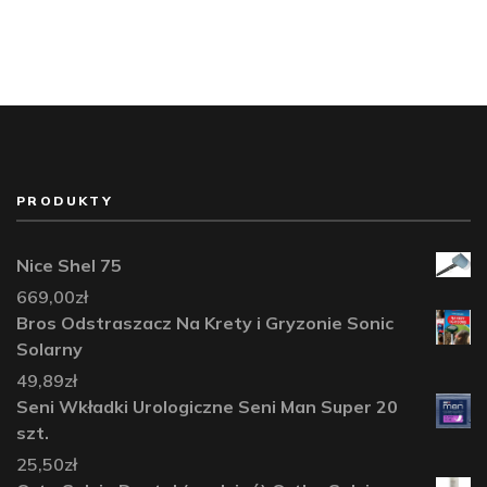
PRODUKTY
Nice Shel 75
669,00
zł
Bros Odstraszacz Na Krety i Gryzonie Sonic
Solarny
49,89
zł
Seni Wkładki Urologiczne Seni Man Super 20
szt.
25,50
zł