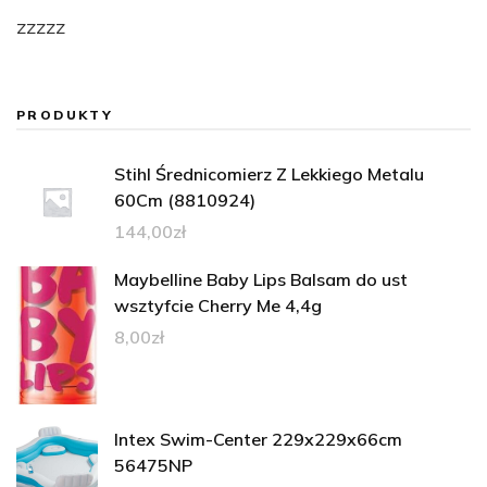
zzzzz
PRODUKTY
Stihl Średnicomierz Z Lekkiego Metalu
60Cm (8810924)
144,00
zł
Maybelline Baby Lips Balsam do ust
wsztyfcie Cherry Me 4,4g
8,00
zł
Intex Swim-Center 229x229x66cm
56475NP