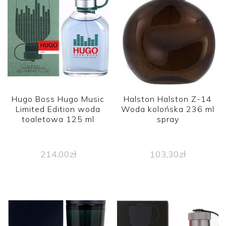
Hugo Boss Hugo Music
Halston Halston Z-14
Limited Edition woda
Woda kolońska 236 ml
toaletowa 125 ml
spray
214,00
zł
103,30
zł