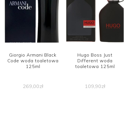
Giorgio Armani Black
Hugo Boss Just
Code woda toaletowa
Different woda
125ml
toaletowa 125ml
269,00
zł
109,90
zł