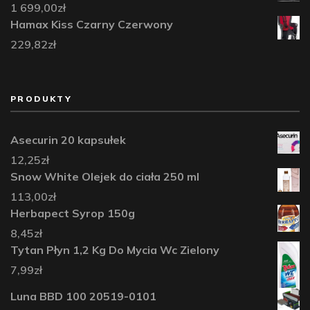
1 699,00
zł
Hamax Kiss Czarny Czerwony
229,82
zł
PRODUKTY
Asecurin 20 kapsułek
12,25
zł
Snow White Olejek do ciała 250 ml
113,00
zł
Herbapect Syrop 150g
8,45
zł
Tytan Płyn 1,2 Kg Do Mycia Wc Zielony
7,99
zł
Luna BBD 100 20519-0101