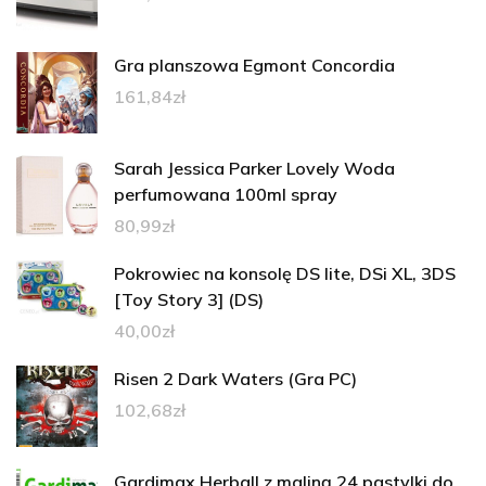
Gra planszowa Egmont Concordia
161,84
zł
Sarah Jessica Parker Lovely Woda
perfumowana 100ml spray
80,99
zł
Pokrowiec na konsolę DS lite, DSi XL, 3DS
[Toy Story 3] (DS)
40,00
zł
Risen 2 Dark Waters (Gra PC)
102,68
zł
Gardimax Herball z maliną 24 pastylki do