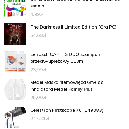
ssania
4,99
zł
The Darkness II Limited Edition (Gra PC)
54,68
zł
Lefrosch CAPITIS DUO szampon
przeciwłupieżowy 110ml
23,99
zł
Medel Maska niemowlęca 6m+ do
inhalatora Medel Family Plus
25,00
zł
Celestron Firstscope 76 (149083)
247,21
zł