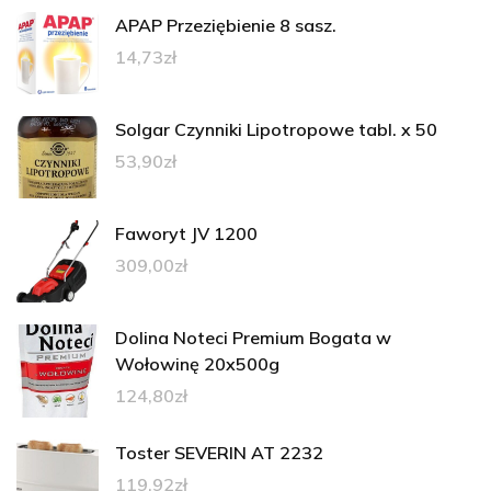
APAP Przeziębienie 8 sasz.
14,73
zł
Solgar Czynniki Lipotropowe tabl. x 50
53,90
zł
Faworyt JV 1200
309,00
zł
Dolina Noteci Premium Bogata w
Wołowinę 20x500g
124,80
zł
Toster SEVERIN AT 2232
119,92
zł