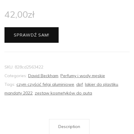
42,00
zł
SPRAWDŹ SAM!
SKU:
828cd2563422
Categories:
David Beckham
,
Perfumy i wody męskie
Tags:
czym czyścić felgi aluminiowe
,
dpf
,
lakier do plastiku
,
mandaty 2022
,
zestaw kosmetyków do auta
Description