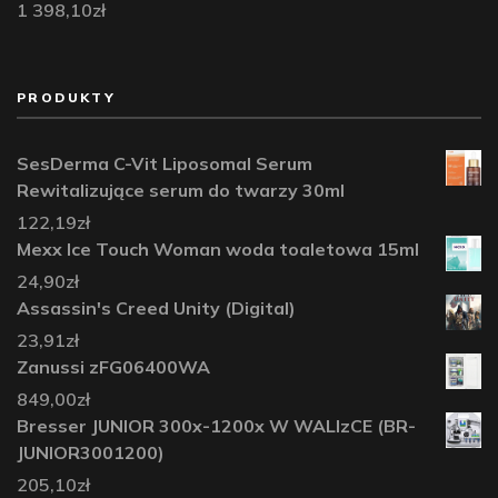
1 398,10
zł
PRODUKTY
SesDerma C-Vit Liposomal Serum
Rewitalizujące serum do twarzy 30ml
122,19
zł
Mexx Ice Touch Woman woda toaletowa 15ml
24,90
zł
Assassin's Creed Unity (Digital)
23,91
zł
Zanussi zFG06400WA
849,00
zł
Bresser JUNIOR 300x-1200x W WALIzCE (BR-
JUNIOR3001200)
205,10
zł