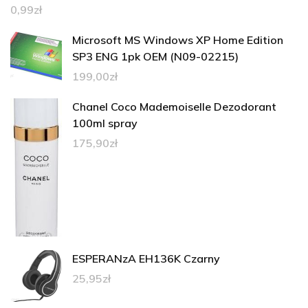
0,99
zł
Microsoft MS Windows XP Home Edition
SP3 ENG 1pk OEM (N09-02215)
199,00
zł
Chanel Coco Mademoiselle Dezodorant
100ml spray
175,90
zł
ESPERANzA EH136K Czarny
25,95
zł