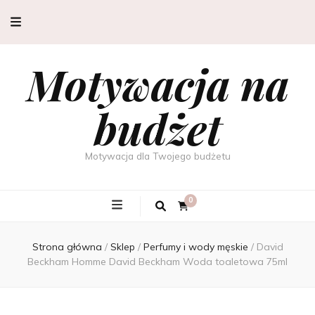
Motywacja na
budżet
Motywacja dla Twojego budżetu
0
Strona główna
/
Sklep
/
Perfumy i wody męskie
/
David
Beckham Homme David Beckham Woda toaletowa 75ml