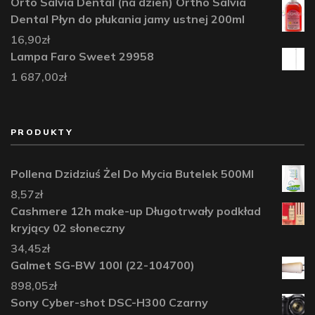
Orto Salvia Dental (na dzień) Ortho Salvia
Dental Płyn do płukania jamy ustnej 200ml
16,90
zł
Lampa Faro Sweet 29958
1 687,00
zł
PRODUKTY
Pollena Dzidziuś Żel Do Mycia Butelek 500Ml
8,57
zł
Cashmere 12h make-up Długotrwały podkład
kryjący 02 słoneczny
34,45
zł
Galmet SG-BW 100l (22-104700)
898,05
zł
Sony Cyber-shot DSC-H300 Czarny