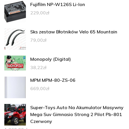
Fujifilm NP-W126S Li-Ion
229,00
zł
Sks zestaw Błotników Velo 65 Mountain
79,00
zł
Monopoly (Digital)
38,22
zł
MPM MPM-80-ZS-06
669,00
zł
Super-Toys Auto Na Akumulator Masywny
Mega Suv Gimnasio Strong 2 Pilot Pb-801
Czerwony