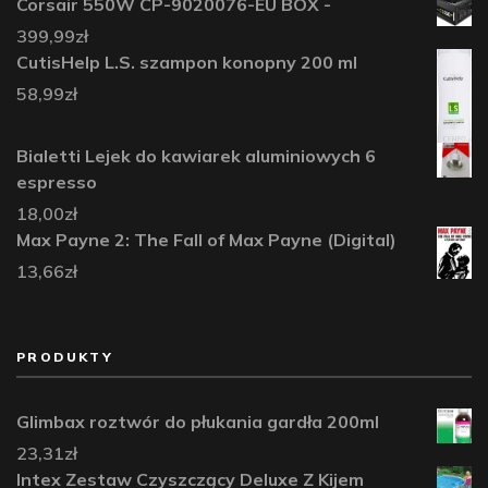
Corsair 550W CP-9020076-EU BOX -
399,99
zł
CutisHelp L.S. szampon konopny 200 ml
58,99
zł
Bialetti Lejek do kawiarek aluminiowych 6
espresso
18,00
zł
Max Payne 2: The Fall of Max Payne (Digital)
13,66
zł
PRODUKTY
Glimbax roztwór do płukania gardła 200ml
23,31
zł
Intex Zestaw Czyszczący Deluxe Z Kijem