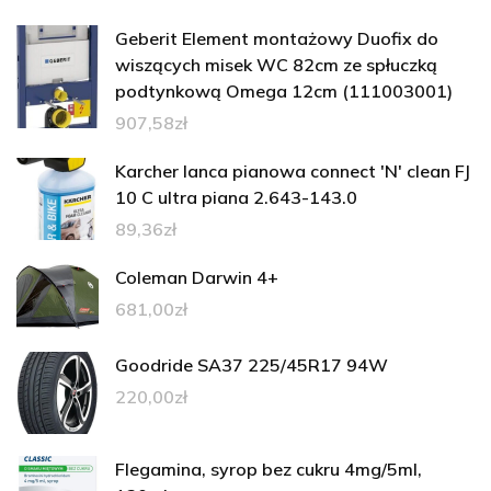
Geberit Element montażowy Duofix do
wiszących misek WC 82cm ze spłuczką
podtynkową Omega 12cm (111003001)
907,58
zł
Karcher lanca pianowa connect 'N' clean FJ
10 C ultra piana 2.643-143.0
89,36
zł
Coleman Darwin 4+
681,00
zł
Goodride SA37 225/45R17 94W
220,00
zł
Flegamina, syrop bez cukru 4mg/5ml,