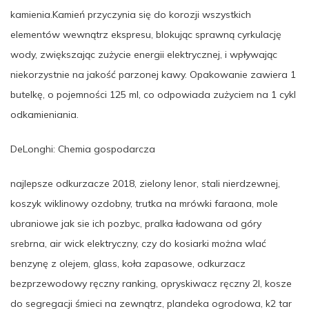
kamienia.Kamień przyczynia się do korozji wszystkich
elementów wewnątrz ekspresu, blokując sprawną cyrkulację
wody, zwiększając zużycie energii elektrycznej, i wpływając
niekorzystnie na jakość parzonej kawy. Opakowanie zawiera 1
butelkę, o pojemności 125 ml, co odpowiada zużyciem na 1 cykl
odkamieniania.
DeLonghi: Chemia gospodarcza
najlepsze odkurzacze 2018, zielony lenor, stali nierdzewnej,
koszyk wiklinowy ozdobny, trutka na mrówki faraona, mole
ubraniowe jak sie ich pozbyc, pralka ładowana od góry
srebrna, air wick elektryczny, czy do kosiarki można wlać
benzynę z olejem, glass, koła zapasowe, odkurzacz
bezprzewodowy ręczny ranking, opryskiwacz ręczny 2l, kosze
do segregacji śmieci na zewnątrz, plandeka ogrodowa, k2 tar