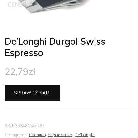
De’Longhi Durgol Swiss
Espresso
22,79
zł
SPRAWDŹ SAM!
SKU:
3b3481b4e267
Categories:
Chemia gospodarcza
,
De'Longhi