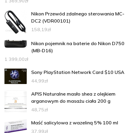
1 369,90
zł
Nikon Przewód zdalnego sterowania MC-
DC2 (VDR00101)
158,19
zł
Nikon pojemnik na baterie do Nikon D750
(MB-D16)
1 399,00
zł
Sony PlayStation Network Card $10 USA
44,99
zł
APIS Naturalne masło shea z olejkiem
arganowym do masażu ciała 200 g
48,75
zł
Maść salicylowa z wazeliną 5% 100 ml
37,99
zł