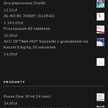
Gra planszowa Statki
11,51
zł
AL-KO BC 330MT (112942)
1 343,00
zł
Prostaceum 60 tabletek
26,99
zł
ACC OPTIMA HOT Saszetki z granulatem na
kaszel 0,6g/3g 10 saszetek
14,99
zł
PRODUKTY
Esoxx One 10 ml 14 sasz.
34,85
zł