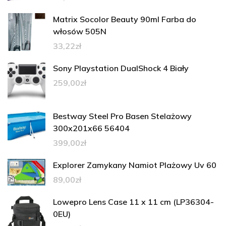
Matrix Socolor Beauty 90ml Farba do
włosów 505N
33,22
zł
Sony Playstation DualShock 4 Biały
259,00
zł
Bestway Steel Pro Basen Stelażowy
300x201x66 56404
399,00
zł
Explorer Zamykany Namiot Plażowy Uv 60
89,00
zł
Lowepro Lens Case 11 x 11 cm (LP36304-
0EU)