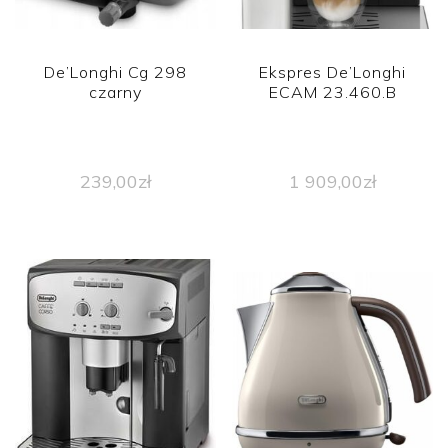
De’Longhi Cg 298
Ekspres De’Longhi
czarny
ECAM 23.460.B
239,00
zł
1 909,00
zł