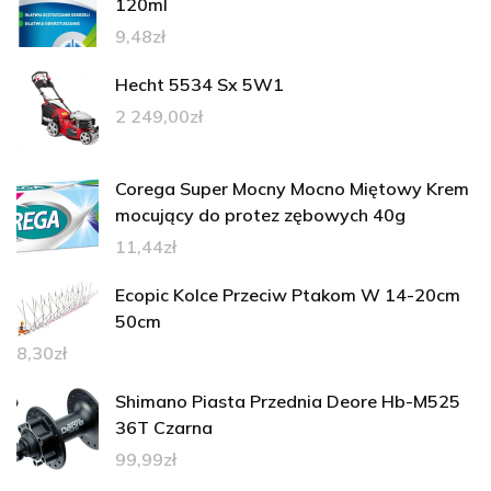
120ml
9,48
zł
Hecht 5534 Sx 5W1
2 249,00
zł
Corega Super Mocny Mocno Miętowy Krem
mocujący do protez zębowych 40g
11,44
zł
Ecopic Kolce Przeciw Ptakom W 14-20cm
50cm
8,30
zł
Shimano Piasta Przednia Deore Hb-M525
36T Czarna
99,99
zł