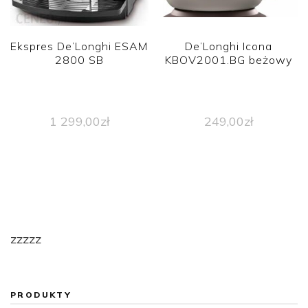
Ekspres De’Longhi ESAM
De’Longhi Icona
2800 SB
KBOV2001.BG beżowy
1 299,00
zł
249,00
zł
zzzzz
PRODUKTY