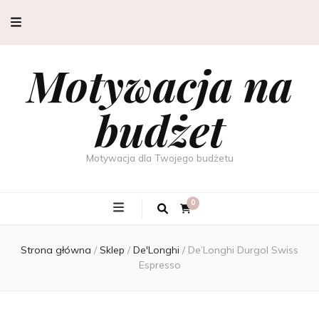
Motywacja na
budżet
Motywacja dla Twojego budżetu
0
Strona główna
/
Sklep
/
De'Longhi
/
De’Longhi Durgol Swiss
Espresso