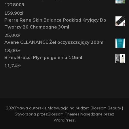
1228003
159,90
zł
Pierre Rene Skin Balance Podkład Kryjący Do
Twarzy 20 Champagne 30ml
25,00
zł
Avene CLEANANCE Żel oczyszczający 200ml
18,00
zł
Bi-es Brossi Plyn po goleniu 115ml
11,74
zł
2026Prawa autorskie
Motywacja na budżet
.
Blossom Beauty |
Stworzona przez
Blossom Themes
.Napędzane przez
WordPress
.