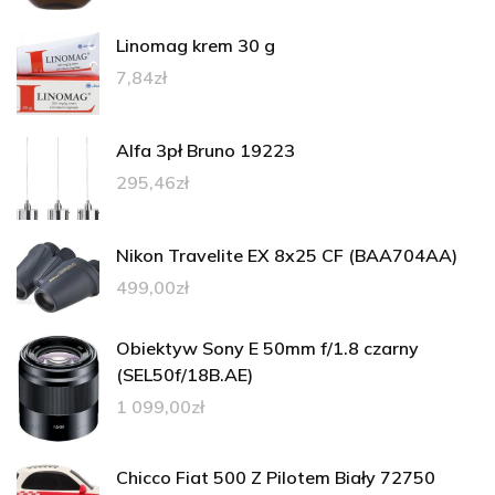
Linomag krem 30 g
7,84
zł
Alfa 3pł Bruno 19223
295,46
zł
Nikon Travelite EX 8x25 CF (BAA704AA)
499,00
zł
Obiektyw Sony E 50mm f/1.8 czarny
(SEL50f/18B.AE)
1 099,00
zł
Chicco Fiat 500 Z Pilotem Biały 72750