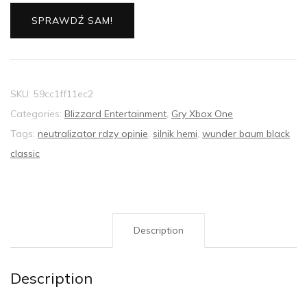
SPRAWDŹ SAM!
SKU:
59cc1ff11ec2
Categories:
Blizzard Entertainment
,
Gry Xbox One
Tags:
neutralizator rdzy opinie
,
silnik hemi
,
wunder baum black
classic
Description
Description