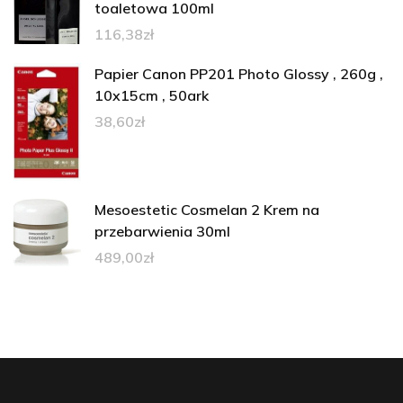
toaletowa 100ml
116,38
zł
Papier Canon PP201 Photo Glossy , 260g ,
10x15cm , 50ark
38,60
zł
Mesoestetic Cosmelan 2 Krem na
przebarwienia 30ml
489,00
zł