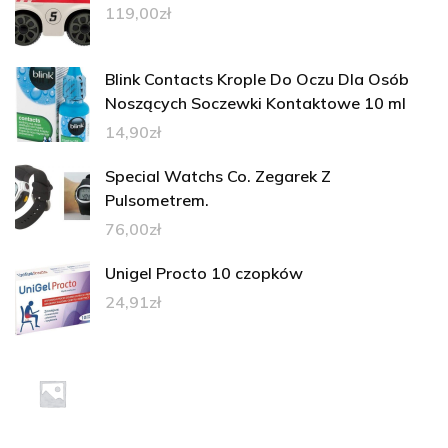
119,00
zł
Blink Contacts Krople Do Oczu Dla Osób
Noszących Soczewki Kontaktowe 10 ml
14,90
zł
Special Watchs Co. Zegarek Z
Pulsometrem.
76,00
zł
Unigel Procto 10 czopków
24,91
zł