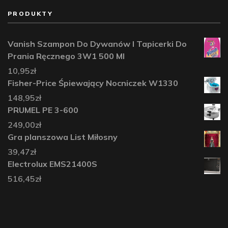
PRODUKTY
Vanish Szampon Do Dywanów I Tapicerki Do
Prania Ręcznego 3W1 500 Ml
10,95
zł
Fisher-Price Śpiewający Nocniczek W1330
148,95
zł
PRUMEL PE 3-600
249,00
zł
Gra planszowa List Miłosny
39,47
zł
Electrolux EMS21400S
516,45
zł