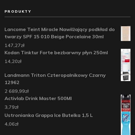
PRODUKTY
Lancome Teint Miracle Nawilżający podkład do
twarzy SPF 15 010 Beige Porcelaine 30ml
147,27
zł
Kodan Tinktur Forte bezbarwny płyn 250ml
14,20
zł
Landmann Triton Czteropalnikowy Czarny
12962
2 689,99
zł
Activlab Drink Master 500Ml
3,79
zł
Ustronianka Grappa Ice Butelka 1,5 L
4,06
zł