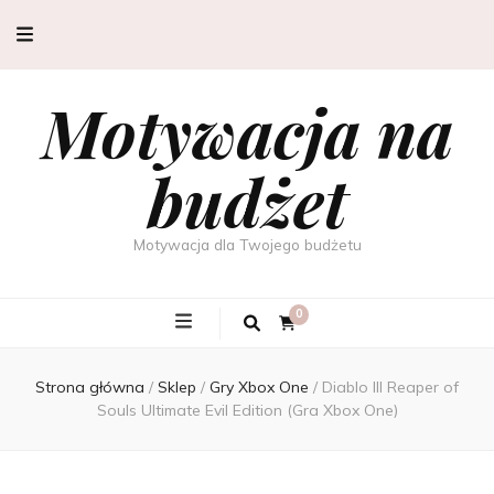
Motywacja na
budżet
Motywacja dla Twojego budżetu
0
Strona główna
/
Sklep
/
Gry Xbox One
/
Diablo III Reaper of
Souls Ultimate Evil Edition (Gra Xbox One)