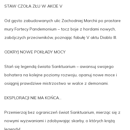
STAW CZOŁA ZŁU W AKCIE V
Od gęsto zabudowanych ulic Zachodniej Marchii po prastare
mury Fortecy Pandemonium – tocz boje z hordami nowych,
zabójczych przeciwników, poznając fabułę V aktu Diablo III.
ODKRYJ NOWE POKŁADY MOCY
Stań się legendą świata Sanktuarium – awansuj swojego
bohatera na kolejne poziomy rozwoju, opanuj nowe moce i
osiągnij prawdziwe mistrzostwo w walce z demonami.
EKSPLORACJI NIE MA KOŃCA…
Przemierzaj bez ograniczeń świat Sanktuarium, mierząc się z
nowymi wyzwaniami i zdobywając skarby, o których krążą
legendy!