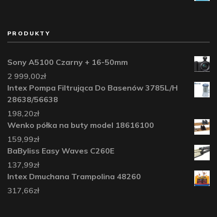
PRODUKTY
Sony A5100 Czarny + 16-50mm
2 999,00
zł
Intex Pompa Filtrująca Do Basenów 3785L/H
28638/56638
198,20
zł
Wenko półka na buty model 18616100
159,99
zł
BaByliss Easy Waves C260E
137,99
zł
Intex Dmuchana Trampolina 48260
317,66
zł