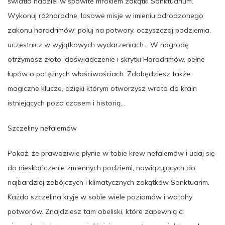
światło nadziei w spowite mrokiem zakątki Sanktuarium.
Wykonuj różnorodne, losowe misje w imieniu odrodzonego
zakonu horadrimów: poluj na potwory, oczyszczaj podziemia,
uczestnicz w wyjątkowych wydarzeniach… W nagrodę
otrzymasz złoto, doświadczenie i skrytki Horadrimów, pełne
łupów o potężnych właściwościach. Zdobędziesz także
magiczne klucze, dzięki którym otworzysz wrota do krain
istniejących poza czasem i historią…
Szczeliny nefalemów
Pokaż, że prawdziwie płynie w tobie krew nefalemów i udaj się
do nieskończenie zmiennych podziemi, nawiązujących do
najbardziej zabójczych i klimatycznych zakątków Sanktuarim.
Każda szczelina kryje w sobie wiele poziomów i watahy
potworów. Znajdziesz tam obeliski, które zapewnią ci