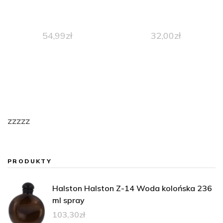
54,99
zł
32,00
zł
zzzzz
PRODUKTY
Halston Halston Z-14 Woda kolońska 236
ml spray
103,30
zł