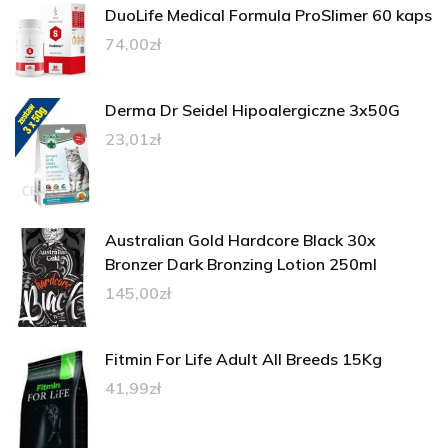
DuoLife Medical Formula ProSlimer 60 kaps
74,00
zł
Derma Dr Seidel Hipoalergiczne 3x50G
23,01
zł
Australian Gold Hardcore Black 30x
Bronzer Dark Bronzing Lotion 250ml
145,00
zł
Fitmin For Life Adult All Breeds 15Kg
41,99
zł