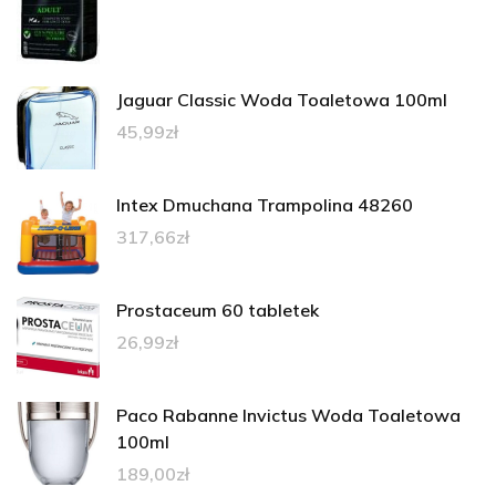
Jaguar Classic Woda Toaletowa 100ml
45,99
zł
Intex Dmuchana Trampolina 48260
317,66
zł
Prostaceum 60 tabletek
26,99
zł
Paco Rabanne Invictus Woda Toaletowa
100ml
189,00
zł