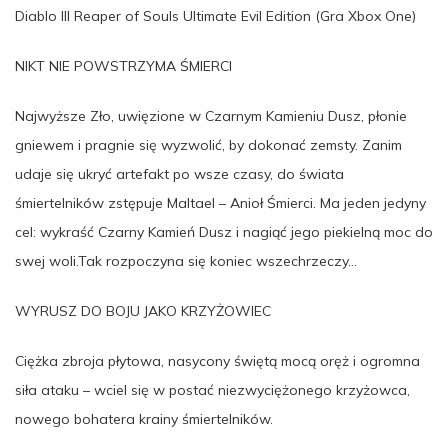
Diablo III Reaper of Souls Ultimate Evil Edition (Gra Xbox One)
NIKT NIE POWSTRZYMA ŚMIERCI
Najwyższe Zło, uwięzione w Czarnym Kamieniu Dusz, płonie
gniewem i pragnie się wyzwolić, by dokonać zemsty. Zanim
udaje się ukryć artefakt po wsze czasy, do świata
śmiertelników zstępuje Maltael – Anioł Śmierci. Ma jeden jedyny
cel: wykraść Czarny Kamień Dusz i nagiąć jego piekielną moc do
swej woli.Tak rozpoczyna się koniec wszechrzeczy…
WYRUSZ DO BOJU JAKO KRZYŻOWIEC
Ciężka zbroja płytowa, nasycony świętą mocą oręż i ogromna
siła ataku – wciel się w postać niezwyciężonego krzyżowca,
nowego bohatera krainy śmiertelników.