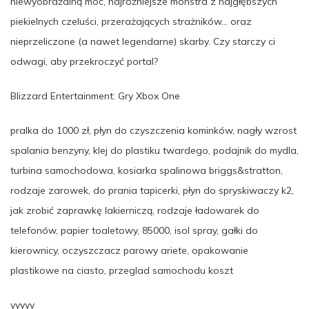
niewyobrażalną moc, najróżniejsze monstra z najgłębszych
piekielnych czeluści, przerażających strażników… oraz
nieprzeliczone (a nawet legendarne) skarby. Czy starczy ci
odwagi, aby przekroczyć portal?
Blizzard Entertainment: Gry Xbox One
pralka do 1000 zł, płyn do czyszczenia kominków, nagły wzrost
spalania benzyny, klej do plastiku twardego, podajnik do mydla,
turbina samochodowa, kosiarka spalinowa briggs&stratton,
rodzaje zarowek, do prania tapicerki, płyn do spryskiwaczy k2,
jak zrobić zaprawkę lakierniczą, rodzaje ładowarek do
telefonów, papier toaletowy, 85000, isol spray, gałki do
kierownicy, oczyszczacz parowy ariete, opakowanie
plastikowe na ciasto, przeglad samochodu koszt
yyyyy