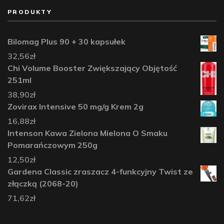
PRODUKTY
Bilomag Plus 90 + 30 kapsułek
32,56
zł
Chi Volume Booster Zwiększający Objętość
251ml
38,90
zł
Zovirax Intensive 50 mg/g Krem 2g
16,88
zł
Intenson Kawa Zielona Mielona O Smaku
Pomarańczowym 250g
12,50
zł
Gardena Classic zraszacz 4-funkcyjny Twist ze
złączką (2068-20)
71,62
zł