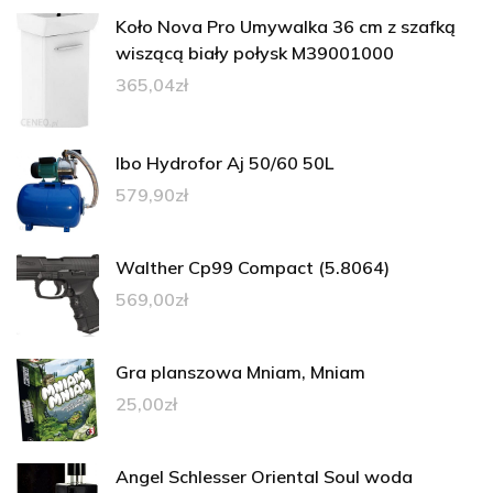
Koło Nova Pro Umywalka 36 cm z szafką
wiszącą biały połysk M39001000
365,04
zł
Ibo Hydrofor Aj 50/60 50L
579,90
zł
Walther Cp99 Compact (5.8064)
569,00
zł
Gra planszowa Mniam, Mniam
25,00
zł
Angel Schlesser Oriental Soul woda