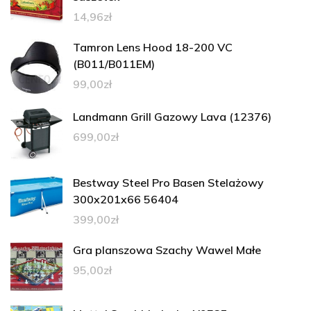
14,96
zł
Tamron Lens Hood 18-200 VC
(B011/B011EM)
99,00
zł
Landmann Grill Gazowy Lava (12376)
699,00
zł
Bestway Steel Pro Basen Stelażowy
300x201x66 56404
399,00
zł
Gra planszowa Szachy Wawel Małe
95,00
zł