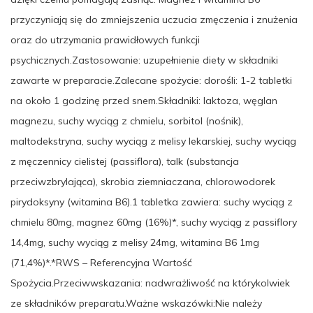
przyczyniają się do zmniejszenia uczucia zmęczenia i znużenia
oraz do utrzymania prawidłowych funkcji
psychicznych.Zastosowanie: uzupełnienie diety w składniki
zawarte w preparacie.Zalecane spożycie: dorośli: 1-2 tabletki
na około 1 godzinę przed snem.Składniki: laktoza, węglan
magnezu, suchy wyciąg z chmielu, sorbitol (nośnik),
maltodekstryna, suchy wyciąg z melisy lekarskiej, suchy wyciąg
z męczennicy cielistej (passiflora), talk (substancja
przeciwzbrylająca), skrobia ziemniaczana, chlorowodorek
pirydoksyny (witamina B6).1 tabletka zawiera: suchy wyciąg z
chmielu 80mg, magnez 60mg (16%)*, suchy wyciąg z passiflory
14,4mg, suchy wyciąg z melisy 24mg, witamina B6 1mg
(71,4%)*.*RWS – Referencyjna Wartość
Spożycia.Przeciwwskazania: nadwrażliwość na którykolwiek
ze składników preparatu.Ważne wskazówki:Nie należy