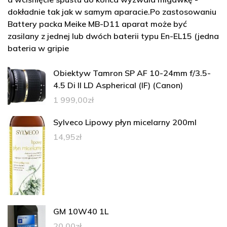
dokładnie tak jak w samym aparacie.Po zastosowaniu
Battery packa Meike MB-D11 aparat może być
zasilany z jednej lub dwóch baterii typu En-EL15 (jedna
bateria w gripie
Obiektyw Tamron SP AF 10-24mm f/3.5-
4.5 Di II LD Aspherical (IF) (Canon)
1 999,00
zł
Sylveco Lipowy płyn micelarny 200ml
14,95
zł
GM 10W40 1L
20,00
zł