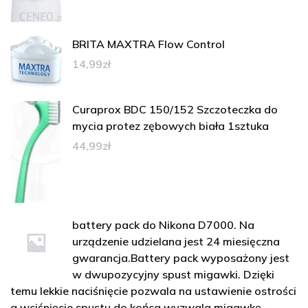
BRITA MAXTRA Flow Control
14,99
zł
Curaprox BDC 150/152 Szczoteczka do
mycia protez zębowych biała 1sztuka
44,99
zł
battery pack do Nikona D7000. Na
urządzenie udzielana jest 24 miesięczna
gwarancja.Battery pack wyposażony jest
w dwupozycyjny spust migawki. Dzięki
temu lekkie naciśnięcie pozwala na ustawienie ostrości
a wciśnięcie spustu do końca wyzwala migawkę -