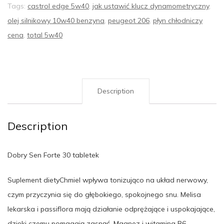
Tags:
castrol edge 5w40
,
jak ustawić klucz dynamometryczny
,
olej silnikowy 10w40 benzyna
,
peugeot 206
,
płyn chłodniczy
cena
,
total 5w40
Description
Description
Dobry Sen Forte 30 tabletek
Suplement dietyChmiel wpływa tonizująco na układ nerwowy,
czym przyczynia się do głębokiego, spokojnego snu. Melisa
lekarska i passiflora mają działanie odprężające i uspokajające,
dzięki czemu pomagają zasnąć. Magnez i witamina B6