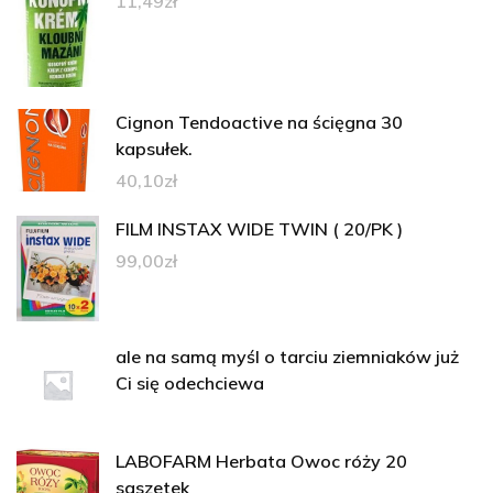
11,49
zł
Cignon Tendoactive na ścięgna 30
kapsułek.
40,10
zł
FILM INSTAX WIDE TWIN ( 20/PK )
99,00
zł
ale na samą myśl o tarciu ziemniaków już
Ci się odechciewa
LABOFARM Herbata Owoc róży 20
saszetek