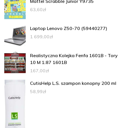
Mattel Scrabble Junior Y9735
63,60
zł
Laptop Lenovo Z50-70 (59440277)
1 699,00
zł
Realistyczna Kolejka Fenfa 1601B - Tory
10 M 1:87 1601B
167,00
zł
CutisHelp L.S. szampon konopny 200 ml
58,99
zł