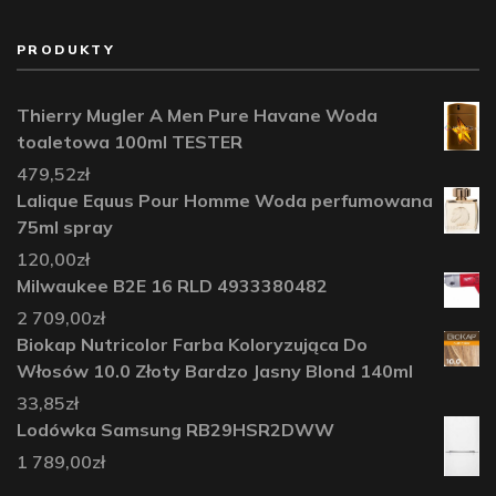
PRODUKTY
Thierry Mugler A Men Pure Havane Woda
toaletowa 100ml TESTER
479,52
zł
Lalique Equus Pour Homme Woda perfumowana
75ml spray
120,00
zł
Milwaukee B2E 16 RLD 4933380482
2 709,00
zł
Biokap Nutricolor Farba Koloryzująca Do
Włosów 10.0 Złoty Bardzo Jasny Blond 140ml
33,85
zł
Lodówka Samsung RB29HSR2DWW
1 789,00
zł