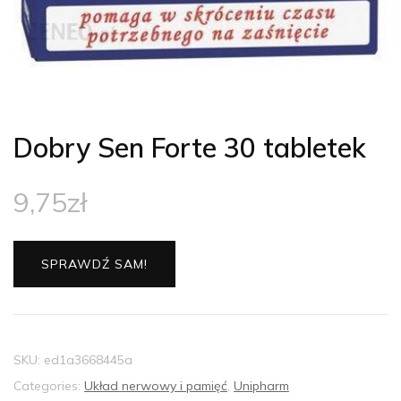
Dobry Sen Forte 30 tabletek
9,75
zł
SPRAWDŹ SAM!
SKU:
ed1a3668445a
Categories:
Układ nerwowy i pamięć
,
Unipharm