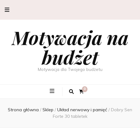
Motywacja na
budżet
Motywacja dla Twojego budżetu
0
Strona główna
/
Sklep
/
Układ nerwowy i pamięć
/
Dobry Sen
Forte 30 tabletek