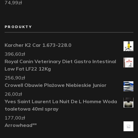
74,99
zł
PRODUKTY
Karcher K2 Car 1.673-228.0
396,60
zł
Royal Canin Veterinary Diet Gastro Intestinal
Low Fat LF22 12Kg
256,90
zł
Crowell Obuwie Plażowe Niebieskie Junior
26,00
zł
Yves Saint Laurent La Nuit De L Homme Woda
toaletowa 40ml spray
177,00
zł
Arrowhead""