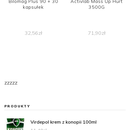
Bilomag Plus 90 + 30
Activlab Mass Up Hurt
kapsułek
3500G
32,56
zł
71,90
zł
zzzzz
PRODUKTY
Virdepol krem z konopii 100ml