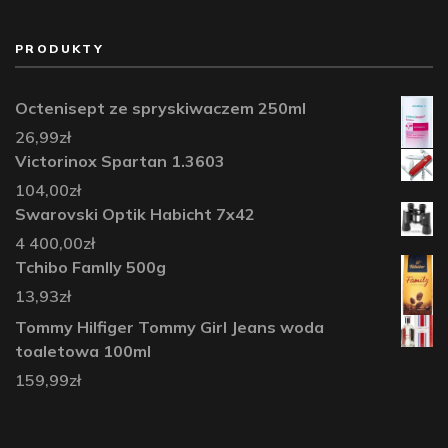
PRODUKTY
Octenisept ze spryskiwaczem 250ml
26,99
zł
Victorinox Spartan 1.3603
104,00
zł
Swarovski Optik Habicht 7x42
4 400,00
zł
Tchibo FamIIy 500g
13,93
zł
Tommy Hilfiger Tommy Girl Jeans woda
toaletowa 100ml
159,99
zł