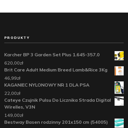
PRODUKTY
Karcher BP 3 Garden Set Plus 1.645-357.0
620,00
zł
Brit Care Adult Medium Breed Lamb&Rice 3Kg
46,99
zł
KAGANIEC NYLONOWY NR 1 DLA PSA
22,00
zł
Cateye Czujnik Pulsu Do Licznika Strada Digital
Wirelles, V3N
149,00
zł
Bestway Basen rodzinny 201x150 cm (54005)