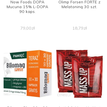
Now Foods DOPA
Olimp Forsen FORTE z
Mucuna 15% L-DOPA
Melatoniną 30 szt.
90 kaps.
79,00
zł
18,79
zł