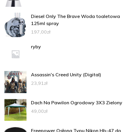
Diesel Only The Brave Woda toaletowa
125ml spray
197,00
zł
ryby
Assassin's Creed Unity (Digital)
23,91
zł
Dach Na Pawilon Ogrodowy 3X3 Zielony
49,00
zł
Freepower Osłona Typu Nikon Hb-47 do