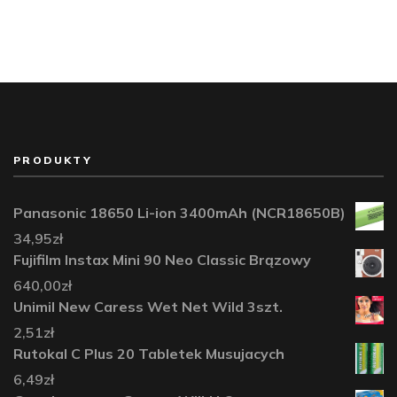
PRODUKTY
Panasonic 18650 Li-ion 3400mAh (NCR18650B)
34,95
zł
Fujifilm Instax Mini 90 Neo Classic Brązowy
640,00
zł
Unimil New Caress Wet Net Wild 3szt.
2,51
zł
Rutokal C Plus 20 Tabletek Musujacych
6,49
zł