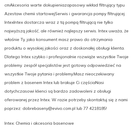
cmAkcesoria warte dokupieniazapasowy wkład filtrujący typu
Azestaw chemii startowejSerwis i gwarancja pompy filtrującej
IntexIntex dostarcza wraz z tą pompą filtrującą nie tylko
najwyższą jakość, ale również najlepszy serwis. Intex uważa, że
właśnie Ty, jako konsument masz prawo do otrzymania
produktu o wysokiej jakości oraz z doskonałej obsługi klienta.
Dlatego Intex szybko i profesjonalnie rozwiąże wszystkie Twoje
problemy. zespół specjalistów jest gotowy odpowiedzieć na
wszystkie Twoje pytania i problemy.Masz nieoczekiwany
problem z basenem Intex lub brakuje Ci częściaNasi
dotychczasowi klienci są bardzo zadowoleni z obsługi
oferowanej przez Intex. W razie potrzeby skontaktuj się z nami
poprzez: dobrebaseny@evivo.com.pl lub 77 4218185!
Intex: Chemia i akcesoria basenowe