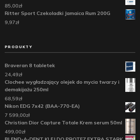
85,00
zł
Ritter Sport Czekoladki Jamaica Rum 200G
9,97
zł
PRODUKTY
Braveran 8 tabletek
24,49
zł
Clochee wygładzający olejek do mycia twarzy i
demakijażu 250ml
68,59
zł
Nikon EDG 7x42 (BAA-770-EA)
7 599,00
zł
Christian Dior Capture Totale Krem serum 50ml
499,00
zł
BLEND-A-DENT KLEJ DO PROTEZ EXTRA STARK