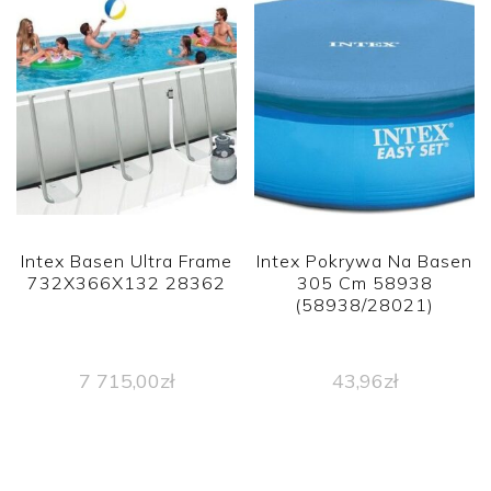
Intex Basen Ultra Frame
Intex Pokrywa Na Basen
732X366X132 28362
305 Cm 58938
(58938/28021)
7 715,00
zł
43,96
zł