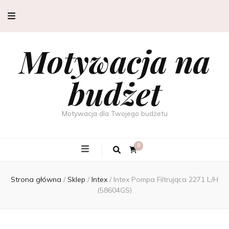
Motywacja na
budżet
Motywacja dla Twojego budżetu
0
Strona główna
/
Sklep
/
Intex
/
Intex Pompa Filtrująca 2271 L/H
(58604GS)