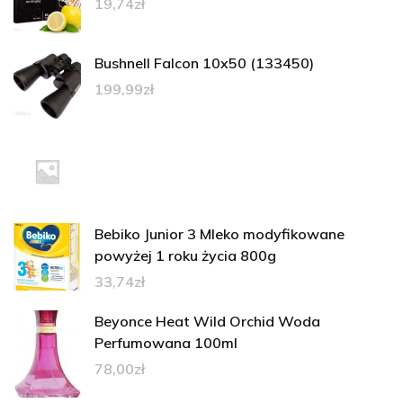
19,74
zł
Bushnell Falcon 10x50 (133450)
199,99
zł
Bebiko Junior 3 Mleko modyfikowane
powyżej 1 roku życia 800g
33,74
zł
Beyonce Heat Wild Orchid Woda
Perfumowana 100ml
78,00
zł