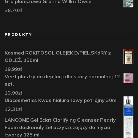
Gra planszowa Granna Wilki i Owce
38,70
zł
PRODUKTY
Kosmed ROKITOSOL OLEJEK D/PIEL.SKóRY z
ODLEŻ. 150ml
19,99
zł
Veet plastry do depilacji dla skóry normalnej 12
szt.
13,90
zł
Biocosmetics Kwas hialuronowy potrójny 30ml
12,31
zł
LANCOME Gel Eclat Clarifying Cleanser Pearly
Foam doskonały żel oczyszczający do mycia
twarzy 125 ml