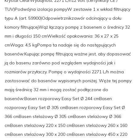
Krystal ClearWydajność 2271 L/h12 volt (certyfikaty CE /
TUV)Podwójna izolacja pompyW zestawie 1 x wkład filtrujący
typu A (art. 59900)Odpowietrznikzawór odcinający u dołu
komory filtrującejWąż łączący pompę z basenem o średnicy 32
mm i długości 150 cmWielkość opakowania: 36 x 27 x 25
cmWaga: 4,5 kgPompa ta nadaje się do następujących
basenów:Kupując pompę filtrującą ważne jest, aby dopasować
ją do basenu zarówno pod względem wydajności jak i
rozmiarów przyłaczy. Pompę o wydajności 2271 L/h można
zastosować do basenów wypisanych poniżej. Węże tej pompy
mają średnicę 32 mm i mogą zostać podłączone do
basenów:Basen rozporowy Easy Set Ø 244 cmBasen
rozporowy Easy Set Ø 305 cmBasen rozporowy Easy Set Ø
366 cmBasen stelażowy Ø 305 cmBasen stelażowy Ø 366
cmBasen stelażowy 220 x 150 cmBasen stelażowy 260 x 160
cmBasen stelażowy 300 x 200 cmBasen stelażowy 450 x 220