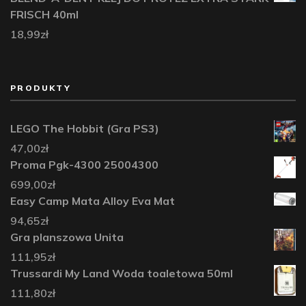
FRISCH 40ml
18,99
zł
PRODUKTY
LEGO The Hobbit (Gra PS3)
47,00
zł
Proma Pgk-4300 25004300
699,00
zł
Easy Camp Mata Alloy Eva Mat
94,65
zł
Gra planszowa Unita
111,95
zł
Trussardi My Land Woda toaletowa 50ml
111,80
zł