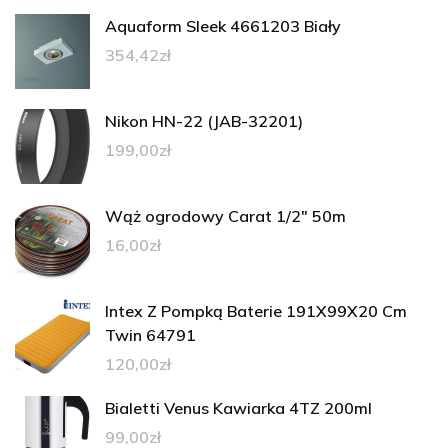
Aquaform Sleek 4661203 Biały
354,42
zł
Nikon HN-22 (JAB-32201)
199,00
zł
Wąż ogrodowy Carat 1/2" 50m
16,00
zł
Intex Z Pompką Baterie 191X99X20 Cm
Twin 64791
120,00
zł
Bialetti Venus Kawiarka 4TZ 200ml
99,00
zł