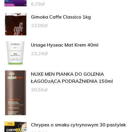
6,79
zł
Gimoka Caffe Classico 1kg
23,00
zł
Uriage Hyseac Mat Krem 40ml
23,24
zł
NUXE MEN PIANKA DO GOLENIA
ŁAGODzĄCA PODRAŻNIENIA 150ml
30,56
zł
Chrypex o smaku cytrynowym 30 pastylek