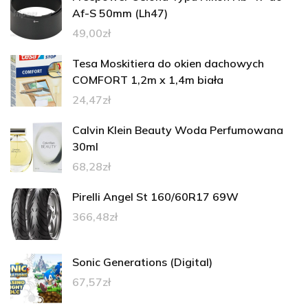
Af-S 50mm (Lh47)
49,00
zł
Tesa Moskitiera do okien dachowych
COMFORT 1,2m x 1,4m biała
24,47
zł
Calvin Klein Beauty Woda Perfumowana
30ml
68,28
zł
Pirelli Angel St 160/60R17 69W
366,48
zł
Sonic Generations (Digital)
67,57
zł