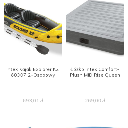
Intex Kajak Explorer K2
Łóżko Intex Comfort-
68307 2-Osobowy
Plush MID Rise Queen
693,01
zł
269,00
zł