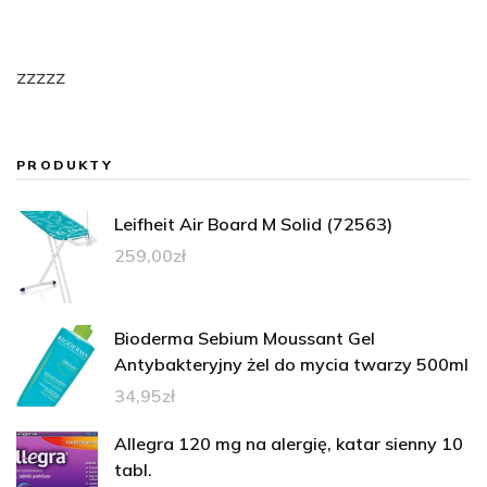
zzzzz
PRODUKTY
Leifheit Air Board M Solid (72563)
259,00
zł
Bioderma Sebium Moussant Gel
Antybakteryjny żel do mycia twarzy 500ml
34,95
zł
Allegra 120 mg na alergię, katar sienny 10
tabl.