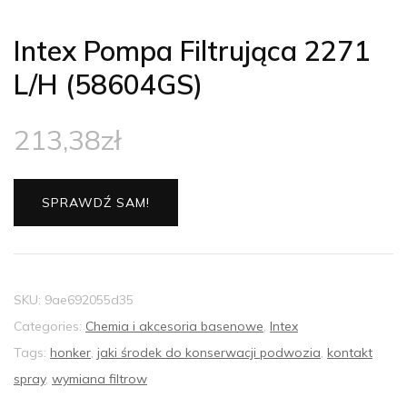
Intex Pompa Filtrująca 2271
L/H (58604GS)
213,38
zł
SPRAWDŹ SAM!
SKU:
9ae692055d35
Categories:
Chemia i akcesoria basenowe
,
Intex
Tags:
honker
,
jaki środek do konserwacji podwozia
,
kontakt
spray
,
wymiana filtrow