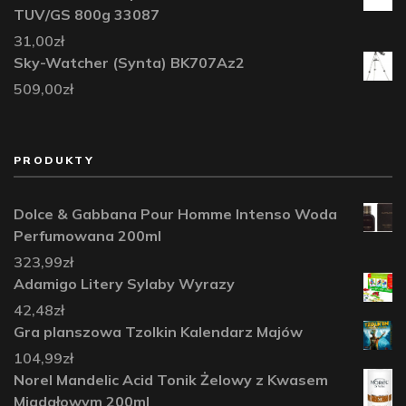
TUV/GS 800g 33087
31,00
zł
Sky-Watcher (Synta) BK707Az2
509,00
zł
PRODUKTY
Dolce & Gabbana Pour Homme Intenso Woda
Perfumowana 200ml
323,99
zł
Adamigo Litery Sylaby Wyrazy
42,48
zł
Gra planszowa Tzolkin Kalendarz Majów
104,99
zł
Norel Mandelic Acid Tonik Żelowy z Kwasem
Migdałowym 200ml