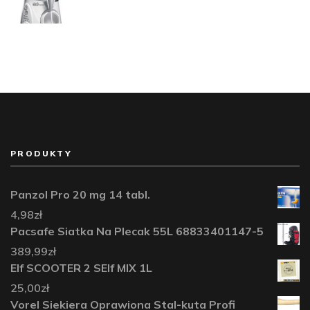
PRODUKTY
Panzol Pro 20 mg 14 tabl.
4,98
zł
Pacsafe Siatka Na Plecak 55L 68833401147-5
389,99
zł
Elf SCOOTER 2 SElf MIX 1L
25,00
zł
Vorel Siekiera Oprawiona Stal-kuta Profi