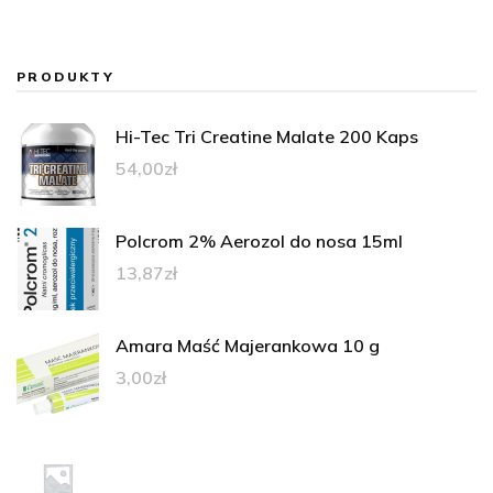
PRODUKTY
Hi-Tec Tri Creatine Malate 200 Kaps
54,00
zł
Polcrom 2% Aerozol do nosa 15ml
13,87
zł
Amara Maść Majerankowa 10 g
3,00
zł