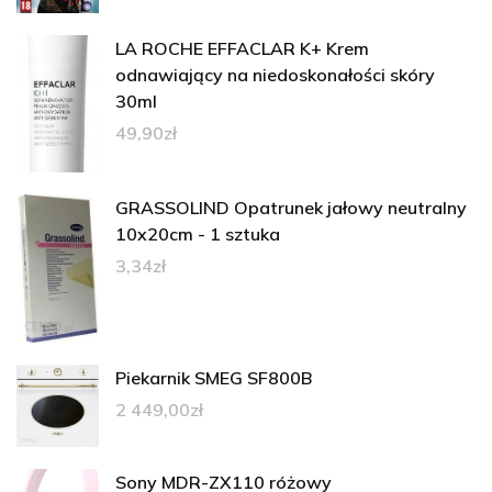
LA ROCHE EFFACLAR K+ Krem
odnawiający na niedoskonałości skóry
30ml
49,90
zł
GRASSOLIND Opatrunek jałowy neutralny
10x20cm - 1 sztuka
3,34
zł
Piekarnik SMEG SF800B
2 449,00
zł
Sony MDR-ZX110 różowy