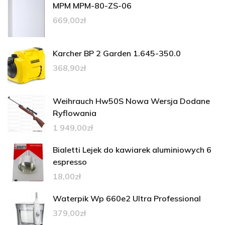
MPM MPM-80-ZS-06
669,00
zł
Karcher BP 2 Garden 1.645-350.0
368,90
zł
Weihrauch Hw50S Nowa Wersja Dodane
Ryflowania
1 949,00
zł
Bialetti Lejek do kawiarek aluminiowych 6
espresso
18,00
zł
Waterpik Wp 660e2 Ultra Professional
379,00
zł