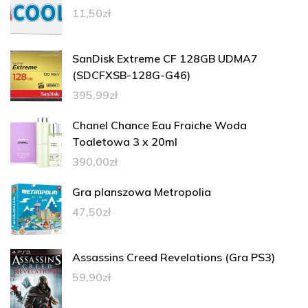
11,50
zł
SanDisk Extreme CF 128GB UDMA7
(SDCFXSB-128G-G46)
395,99
zł
Chanel Chance Eau Fraiche Woda
Toaletowa 3 x 20ml
390,00
zł
Gra planszowa Metropolia
47,50
zł
Assassins Creed Revelations (Gra PS3)
59,90
zł