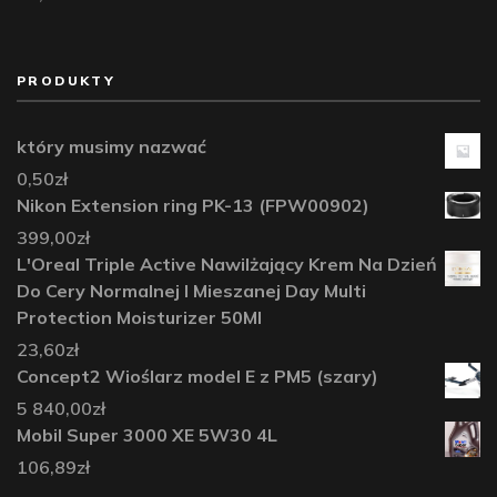
PRODUKTY
który musimy nazwać
0,50
zł
Nikon Extension ring PK-13 (FPW00902)
399,00
zł
L'Oreal Triple Active Nawilżający Krem Na Dzień
Do Cery Normalnej I Mieszanej Day Multi
Protection Moisturizer 50Ml
23,60
zł
Concept2 Wioślarz model E z PM5 (szary)
5 840,00
zł
Mobil Super 3000 XE 5W30 4L
106,89
zł