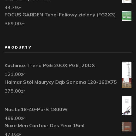
44,79
zł
FOCUS GARDEN Tunel Foliowy zielony (FG2X3)
369,00
zł
PRODUKTY
Kuchinox Trend PG6 20OX PG6_20OX
121,00
zł
Halmar Stół Maurycy Dąb Sonoma 120-160X75
375,00
zł
Nac Le18-40-Pb-S 1800W
499,00
zł
Nuxe Men Contour Des Yeux 15ml
47,03
zł