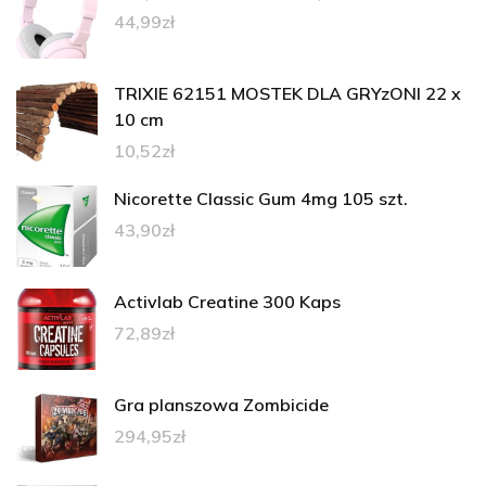
44,99
zł
TRIXIE 62151 MOSTEK DLA GRYzONI 22 x
10 cm
10,52
zł
Nicorette Classic Gum 4mg 105 szt.
43,90
zł
Activlab Creatine 300 Kaps
72,89
zł
Gra planszowa Zombicide
294,95
zł