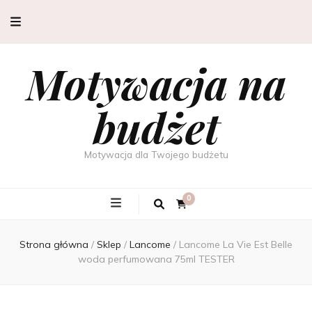
Motywacja na
budżet
Motywacja dla Twojego budżetu
0
Strona główna
/
Sklep
/
Lancome
/
Lancome La Vie Est Belle
woda perfumowana 75ml TESTER