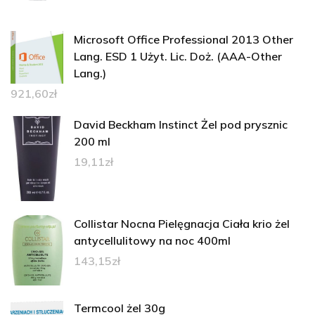
Microsoft Office Professional 2013 Other
Lang. ESD 1 Użyt. Lic. Doż. (AAA-Other
Lang.)
921,60
zł
David Beckham Instinct Żel pod prysznic
200 ml
19,11
zł
Collistar Nocna Pielęgnacja Ciała krio żel
antycellulitowy na noc 400ml
143,15
zł
Termcool żel 30g