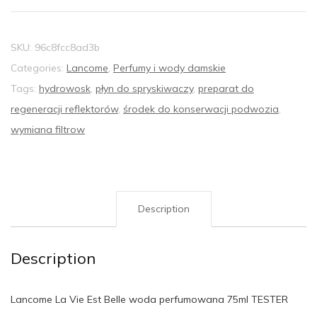
SKU:
96c8fcc8ad3b
Categories:
Lancome
,
Perfumy i wody damskie
Tags:
hydrowosk
,
płyn do spryskiwaczy
,
preparat do
regeneracji reflektorów
,
środek do konserwacji podwozia
,
wymiana filtrow
Description
Description
Lancome La Vie Est Belle woda perfumowana 75ml TESTER