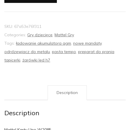
SKU:
67a53e76f311
Categories:
Gry dziecięce
,
Mattel Gry
Tags:
ładowanie akumulatora agm
,
nowe mandaty
,
odrdzewiacz do metalu
,
pasta tempo
,
preparat do prania
tapicerki
,
żarówki led h7
Description
Description
Mattel Karty Uno W2085