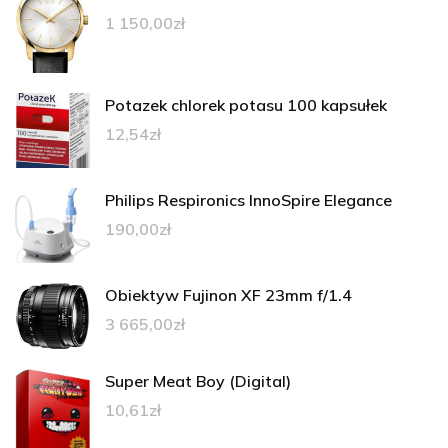
1 150,00
zł
Potazek chlorek potasu 100 kapsułek
12,54
zł
Philips Respironics InnoSpire Elegance
190,00
zł
Obiektyw Fujinon XF 23mm f/1.4
3 665,00
zł
Super Meat Boy (Digital)
10,61
zł