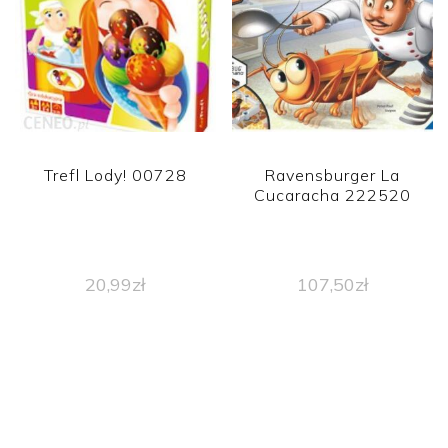
Trefl Lody! 00728
Ravensburger La
Cucaracha 222520
20,99
zł
107,50
zł