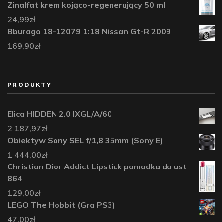
Zinalfat krem kojąco-regenerujący 50 ml
24,99
zł
Bburago 18-12079 1:18 Nissan Gt-R 2009
169,90
zł
PRODUKTY
Elica HIDDEN 2.0 IXGL/A/60
2 187,97
zł
Obiektyw Sony SEL f/1,8 35mm (Sony E)
1 444,00
zł
Christian Dior Addict Lipstick pomadka do ust
864
129,00
zł
LEGO The Hobbit (Gra PS3)
47,00
zł