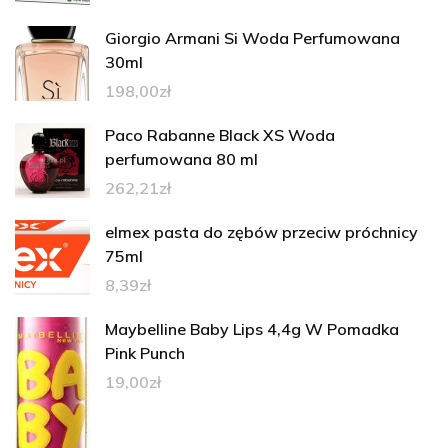
Giorgio Armani Si Woda Perfumowana
30ml
198,00
zł
Paco Rabanne Black XS Woda
perfumowana 80 ml
262,21
zł
elmex pasta do zębów przeciw próchnicy
75ml
8,39
zł
Maybelline Baby Lips 4,4g W Pomadka
Pink Punch
19,00
zł