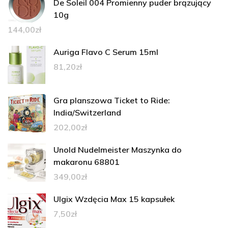
De Soleil 004 Promienny puder brązujący
10g
144,00
zł
Auriga Flavo C Serum 15ml
81,20
zł
Gra planszowa Ticket to Ride:
India/Switzerland
202,00
zł
Unold Nudelmeister Maszynka do
makaronu 68801
349,00
zł
Ulgix Wzdęcia Max 15 kapsułek
7,50
zł