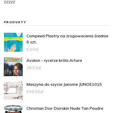
zzzzz
PRODUKTY
Compeed Plastry na zrogowacenia średnie
6 szt.
5,50
zł
Avalon - rycerze króla Artura
39,52
zł
Maszyna do szycia Janome JUNOE1015
599,00
zł
Christian Dior Diorskin Nude Tan Poudre