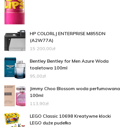
HP COLORLJ ENTERPRISE M855DN
(A2W77A)
15 200,00
zł
Bentley Bentley for Men Azure Woda
toaletowa 100ml
95,00
zł
Jimmy Choo Blossom woda perfumowana
100ml
113,90
zł
LEGO Classic 10698 Kreatywne klocki
LEGO duże pudełko