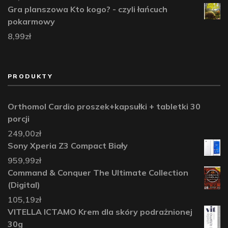
Gra planszowa Kto kogo? - czyli łańcuch
pokarmowy
8,99
zł
PRODUKTY
Orthomol Cardio proszek+kapsułki + tabletki 30
porcji
249,00
zł
Sony Xperia Z3 Compact Biały
959,99
zł
Command & Conquer The Ultimate Collection
(Digital)
105,19
zł
VITELLA ICTAMO Krem dla skóry podrażnionej
30g