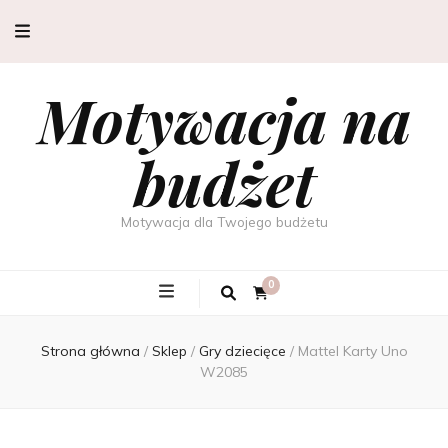
Motywacja na
budżet
Motywacja dla Twojego budżetu
0
Strona główna
/
Sklep
/
Gry dziecięce
/
Mattel Karty Uno
W2085