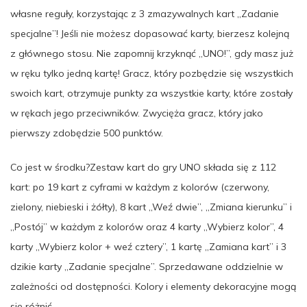
własne reguły, korzystając z 3 zmazywalnych kart „Zadanie
specjalne”! Jeśli nie możesz dopasować karty, bierzesz kolejną
z głównego stosu. Nie zapomnij krzyknąć „UNO!”, gdy masz już
w ręku tylko jedną kartę! Gracz, który pozbędzie się wszystkich
swoich kart, otrzymuje punkty za wszystkie karty, które zostały
w rękach jego przeciwników. Zwycięża gracz, który jako
pierwszy zdobędzie 500 punktów.
Co jest w środku?Zestaw kart do gry UNO składa się z 112
kart: po 19 kart z cyframi w każdym z kolorów (czerwony,
zielony, niebieski i żółty), 8 kart „Weź dwie”, „Zmiana kierunku” i
„Postój” w każdym z kolorów oraz 4 karty „Wybierz kolor”, 4
karty „Wybierz kolor + weź cztery”, 1 kartę „Zamiana kart” i 3
dzikie karty „Zadanie specjalne”. Sprzedawane oddzielnie w
zależności od dostępności. Kolory i elementy dekoracyjne mogą
się różnić.