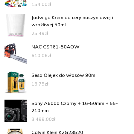
154,00
zł
Jadwiga Krem do cery naczyniowej i
wrażliwej 50ml
25,49
zł
NAC CST61-50AOW
610,06
zł
Sesa Olejek do włosów 90ml
18,75
zł
Sony A6000 Czarny + 16-50mm + 55-
210mm
3 499,00
zł
Calvin Klein K2G23520