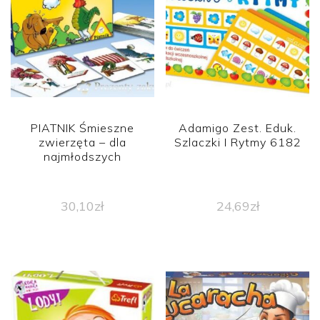
PIATNIK Śmieszne
Adamigo Zest. Eduk.
zwierzęta – dla
Szlaczki I Rytmy 6182
najmłodszych
30,10
zł
24,69
zł