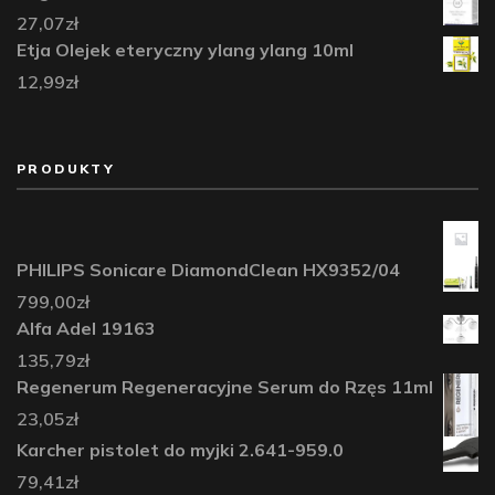
27,07
zł
Etja Olejek eteryczny ylang ylang 10ml
12,99
zł
PRODUKTY
PHILIPS Sonicare DiamondClean HX9352/04
799,00
zł
Alfa Adel 19163
135,79
zł
Regenerum Regeneracyjne Serum do Rzęs 11ml
23,05
zł
Karcher pistolet do myjki 2.641-959.0
79,41
zł