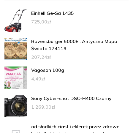
Einhell Ge-Sa 1435
725,00
zł
Ravensburger 5000El. Antyczna Mapa
Świata 174119
207,24
zł
Vagosan 100g
4,49
zł
Sony Cyber-shot DSC-H400 Czarny
1 269,00
zł
od słodkich ciast i eklerek przez zdrowe