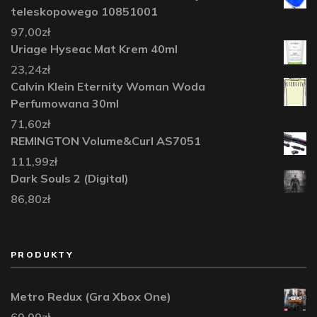
teleskopowego 10851001
97,00
zł
Uriage Hyseac Mat Krem 40ml
23,24
zł
Calvin Klein Eternity Woman Woda
Perfumowana 30ml
71,60
zł
REMINGTON Volume&Curl AS7051
111,99
zł
Dark Souls 2 (Digital)
86,80
zł
PRODUKTY
Metro Redux (Gra Xbox One)