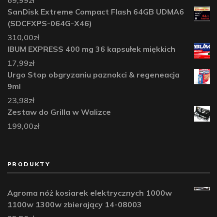
69,99
zł
SanDisk Extreme Compact Flash 64GB UDMA6
(SDCFXPS-064G-X46)
310,00
zł
IBUM EXPRESS 400 mg 36 kapsułek miękkich
17,99
zł
Urgo Stop obgryzaniu paznokci & regeneacja
9ml
23,98
zł
Zestaw do Grilla w Walizce
199,00
zł
PRODUKTY
Agroma nóż kosiarek elektrycznych 1000w
1100w 1300w zbierający 14-08003