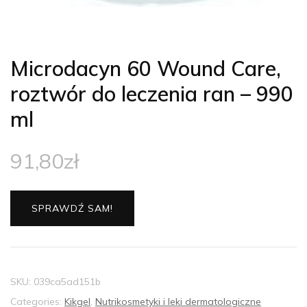
Microdacyn 60 Wound Care,
roztwór do leczenia ran – 990
ml
91,80
zł
SPRAWDŹ SAM!
SKU:
039ca5ad151b
Categories:
Kikgel
,
Nutrikosmetyki i leki dermatologiczne