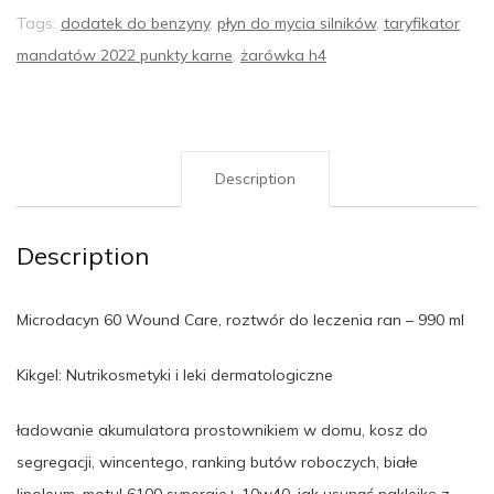
Tags:
dodatek do benzyny
,
płyn do mycia silników
,
taryfikator
mandatów 2022 punkty karne
,
żarówka h4
Description
Description
Microdacyn 60 Wound Care, roztwór do leczenia ran – 990 ml
Kikgel: Nutrikosmetyki i leki dermatologiczne
ładowanie akumulatora prostownikiem w domu, kosz do
segregacji, wincentego, ranking butów roboczych, białe