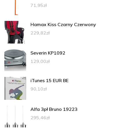
71,95
zł
Hamax Kiss Czarny Czerwony
229,82
zł
Severin KP1092
129,00
zł
iTunes 15 EUR BE
90,10
zł
Alfa 3pł Bruno 19223
295,46
zł