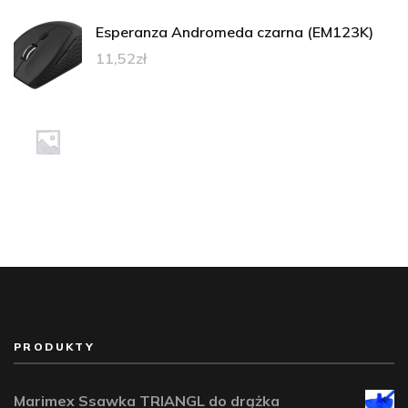
Esperanza Andromeda czarna (EM123K)
11,52
zł
PRODUKTY
Marimex Ssawka TRIANGL do drążka