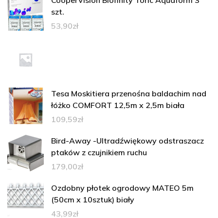
CooperVision Biofinity Toric Aquaform 3
szt.
53,90
zł
Tesa Moskitiera przenośna baldachim nad
łóżko COMFORT 12,5m x 2,5m biała
109,59
zł
Bird-Away -Ultradźwiękowy odstraszacz
ptaków z czujnikiem ruchu
179,00
zł
Ozdobny płotek ogrodowy MATEO 5m
(50cm x 10sztuk) biały
43,99
zł