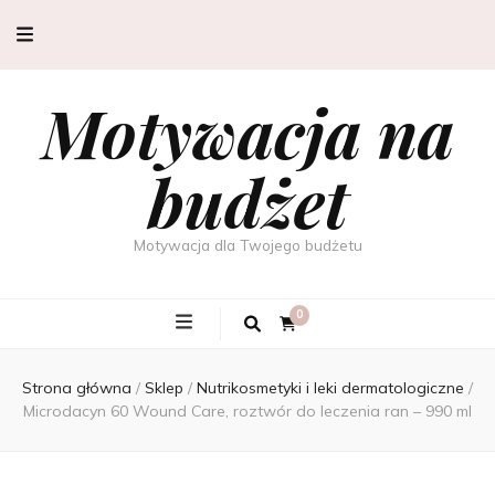
Motywacja na
budżet
Motywacja dla Twojego budżetu
0
Strona główna
/
Sklep
/
Nutrikosmetyki i leki dermatologiczne
/
Microdacyn 60 Wound Care, roztwór do leczenia ran – 990 ml