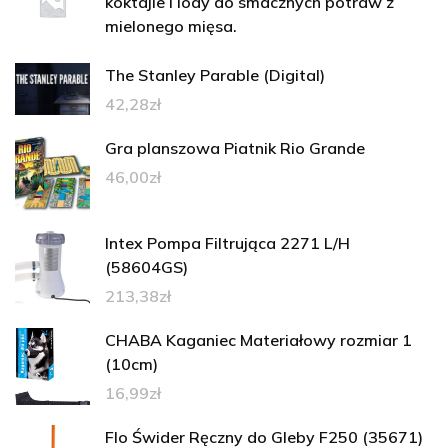
koktajle i lody do smacznych potraw z
mielonego mięsa.
The Stanley Parable (Digital)
42,28
zł
Gra planszowa Piatnik Rio Grande
46,00
zł
Intex Pompa Filtrująca 2271 L/H
(58604GS)
213,38
zł
CHABA Kaganiec Materiałowy rozmiar 1
(10cm)
16,99
zł
Flo Świder Ręczny do Gleby F250 (35671)