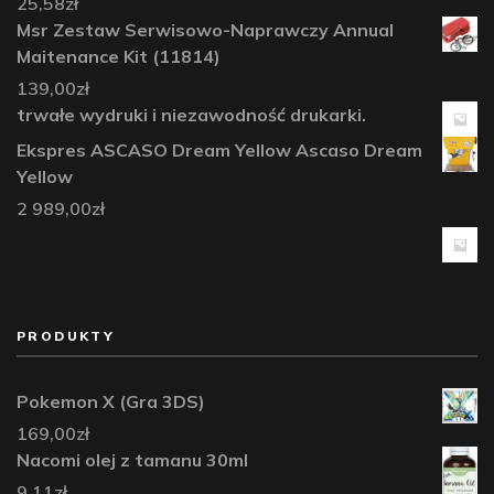
25,58
zł
Msr Zestaw Serwisowo-Naprawczy Annual
Maitenance Kit (11814)
139,00
zł
trwałe wydruki i niezawodność drukarki.
Ekspres ASCASO Dream Yellow Ascaso Dream
Yellow
2 989,00
zł
PRODUKTY
Pokemon X (Gra 3DS)
169,00
zł
Nacomi olej z tamanu 30ml
9,11
zł