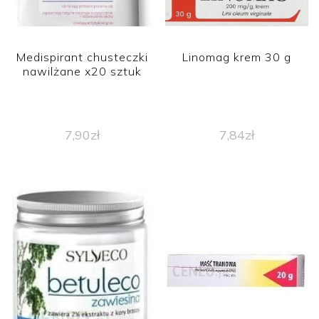
Medispirant chusteczki
Linomag krem 30 g
nawilżane x20 sztuk
7,90
zł
7,84
zł