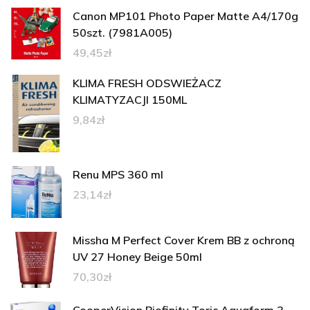
Canon MP101 Photo Paper Matte A4/170g
50szt. (7981A005)
49,45
zł
KLIMA FRESH ODSWIEŻACZ
KLIMATYZACJI 150ML
9,84
zł
Renu MPS 360 ml
23,14
zł
Missha M Perfect Cover Krem BB z ochroną
UV 27 Honey Beige 50ml
70,30
zł