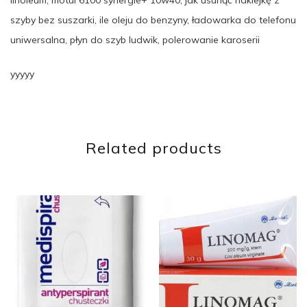
linoleum, motul 6100 synergie+ 10w40, jak usunąć naklejkę z
szyby bez suszarki, ile oleju do benzyny, ładowarka do telefonu
uniwersalna, płyn do szyb ludwik, polerowanie karoserii
yyyyy
Related products