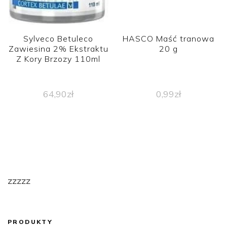
Sylveco Betuleco
HASCO Maść tranowa
Zawiesina 2% Ekstraktu
20 g
Z Kory Brzozy 110ml
64,90
zł
0,99
zł
zzzzz
PRODUKTY