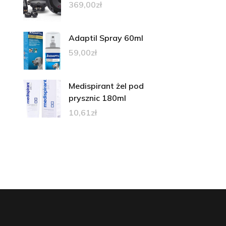
369,00
zł
Adaptil Spray 60ml
59,00
zł
Medispirant żel pod
prysznic 180ml
10,61
zł