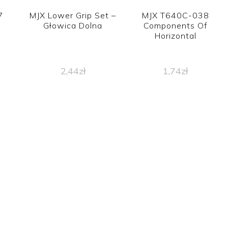
7
MJX Lower Grip Set –
MJX T640C-038
Głowica Dolna
Components Of
Horizontal
2,44
zł
1,74
zł