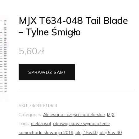
MJX T634-048 Tail Blade
– Tylne Śmigło
5,60
zł
SPRAWDŹ SAM!
SKU:
74c83f81f9a3
Categories:
Akcesoria i części modelarskie
,
MJX
Tags:
elektrosol
,
obowiązkowe wyposażenie
samochodu słowacja 2019
,
olej 15w40
,
olej 5 w 30
,