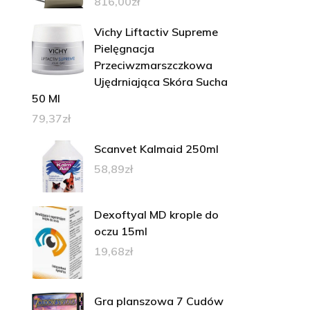
816,00
zł
Vichy Liftactiv Supreme
Pielęgnacja
Przeciwzmarszczkowa
Ujędrniająca Skóra Sucha
50 Ml
79,37
zł
Scanvet Kalmaid 250ml
58,89
zł
Dexoftyal MD krople do
oczu 15ml
19,68
zł
Gra planszowa 7 Cudów