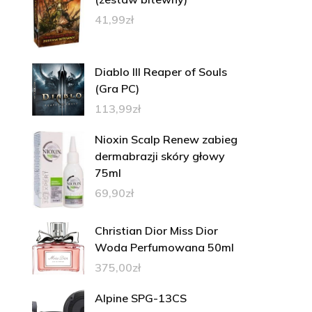
41,99
zł
Diablo III Reaper of Souls
(Gra PC)
113,99
zł
Nioxin Scalp Renew zabieg
dermabrazji skóry głowy
75ml
69,90
zł
Christian Dior Miss Dior
Woda Perfumowana 50ml
375,00
zł
Alpine SPG-13CS