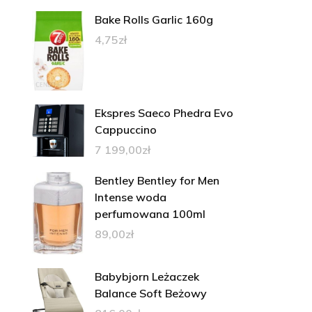
Bake Rolls Garlic 160g
4,75
zł
Ekspres Saeco Phedra Evo
Cappuccino
7 199,00
zł
Bentley Bentley for Men
Intense woda
perfumowana 100ml
89,00
zł
Babybjorn Leżaczek
Balance Soft Beżowy