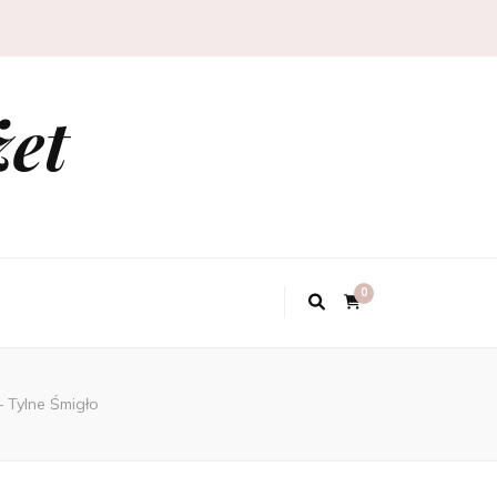
żet
0
– Tylne Śmigło