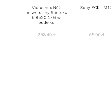
Victorinox Nóż
Sony PCK-LM1
uniwersalny Santoku
6.8520.17G w
pudełku
prezentowym
258,40
zł
65,00
zł