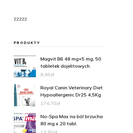
zzzzz
PRODUKTY
Magvit B6 48 mg+5 mg, 50
tabletek dojelitowych
8,90
zł
Royal Canin Veterinary Diet
Hypoallergenic Dr25 4,5Kg
174,70
zł
No-Spa Max na ból brzucha
80 mg x 20 tabl.
13,90
zł