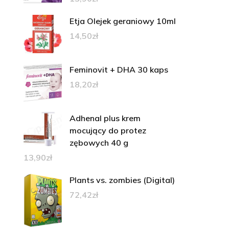
Etja Olejek geraniowy 10ml
14,50
zł
Feminovit + DHA 30 kaps
18,20
zł
Adhenal plus krem
mocujący do protez
zębowych 40 g
13,90
zł
Plants vs. zombies (Digital)
72,42
zł