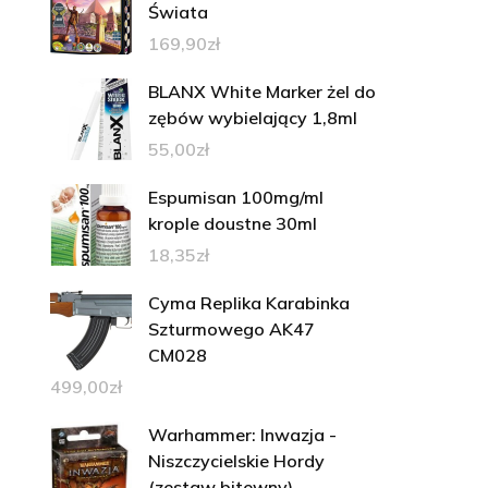
Świata
169,90
zł
BLANX White Marker żel do
zębów wybielający 1,8ml
55,00
zł
Espumisan 100mg/ml
krople doustne 30ml
18,35
zł
Cyma Replika Karabinka
Szturmowego AK47
CM028
499,00
zł
Warhammer: Inwazja -
Niszczycielskie Hordy
(zestaw bitewny)