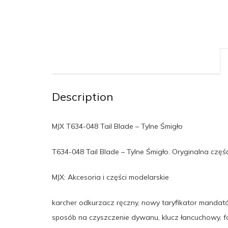
Description
MJX T634-048 Tail Blade – Tylne Śmigło
T634-048 Tail Blade – Tylne Śmigło. Oryginalna czę
MJX: Akcesoria i części modelarskie
karcher odkurzacz ręczny, nowy taryfikator mandat
sposób na czyszczenie dywanu, klucz łancuchowy, for