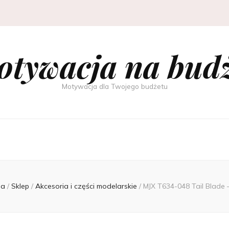
tywacja na bud
Motywacja dla Twojego budżetu
na
/
Sklep
/
Akcesoria i części modelarskie
/
MJX T634-048 Tail Blade 