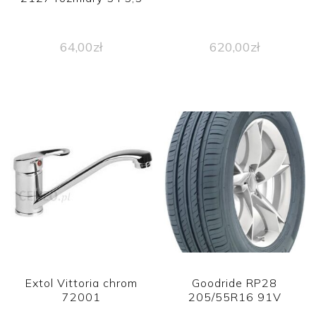
64,00
zł
620,00
zł
Extol Vittoria chrom
Goodride RP28
72001
205/55R16 91V