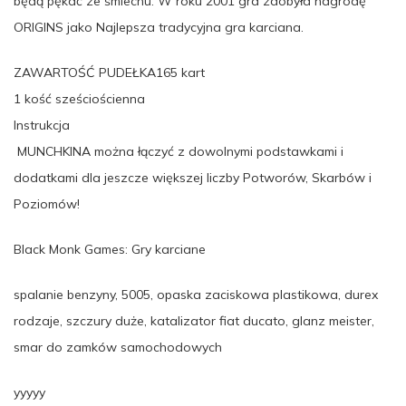
będą pękać ze śmiechu. W roku 2001 gra zdobyła nagrodę
ORIGINS jako Najlepsza tradycyjna gra karciana.
ZAWARTOŚĆ PUDEŁKA165 kart
1 kość sześciościenna
Instrukcja
MUNCHKINA można łączyć z dowolnymi podstawkami i
dodatkami dla jeszcze większej liczby Potworów, Skarbów i
Poziomów!
Black Monk Games: Gry karciane
spalanie benzyny, 5005, opaska zaciskowa plastikowa, durex
rodzaje, szczury duże, katalizator fiat ducato, glanz meister,
smar do zamków samochodowych
yyyyy