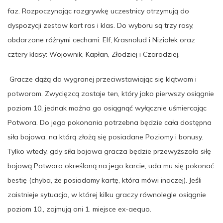
faz. Rozpoczynając rozgrywkę uczestnicy otrzymują do
dyspozycji zestaw kart ras i klas. Do wyboru są trzy rasy,
obdarzone różnymi cechami: Elf, Krasnolud i Niziołek oraz
cztery klasy: Wojownik, Kapłan, Złodziej i Czarodziej.
Gracze dążą do wygranej przeciwstawiając się klątwom i
potworom. Zwycięzcą zostaje ten, który jako pierwszy osiągnie
poziom 10, jednak można go osiągnąć wyłącznie uśmiercając
Potwora. Do jego pokonania potrzebna będzie cała dostępna
siła bojowa, na którą złożą się posiadane Poziomy i bonusy.
Tylko wtedy, gdy siła bojowa gracza będzie przewyższała siłę
bojową Potwora określoną na jego karcie, uda mu się pokonać
bestię (chyba, że posiadamy kartę, która mówi inaczej). Jeśli
zaistnieje sytuacja, w której kilku graczy równolegle osiągnie
poziom 10., zajmują oni 1. miejsce ex-aequo.