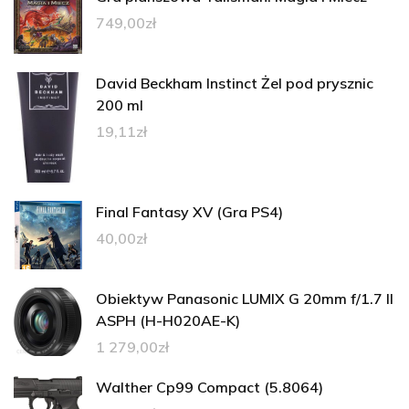
749,00
zł
David Beckham Instinct Żel pod prysznic
200 ml
19,11
zł
Final Fantasy XV (Gra PS4)
40,00
zł
Obiektyw Panasonic LUMIX G 20mm f/1.7 II
ASPH (H-H020AE-K)
1 279,00
zł
Walther Cp99 Compact (5.8064)