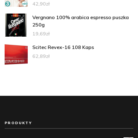
42,90
zł
Vergnano 100% arabica espresso puszka
250g
19,69
zł
Scitec Revex-16 108 Kaps
62,89
zł
PRODUKTY