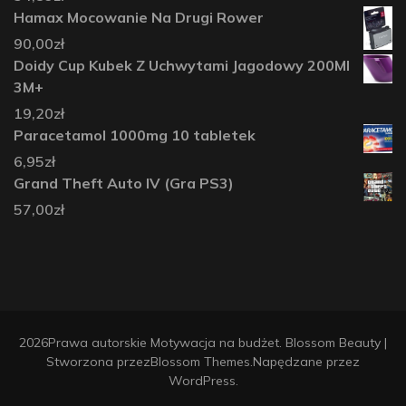
Hamax Mocowanie Na Drugi Rower
90,00
zł
Doidy Cup Kubek Z Uchwytami Jagodowy 200Ml
3M+
19,20
zł
Paracetamol 1000mg 10 tabletek
6,95
zł
Grand Theft Auto IV (Gra PS3)
57,00
zł
2026Prawa autorskie
Motywacja na budżet
.
Blossom Beauty |
Stworzona przez
Blossom Themes
.Napędzane przez
WordPress
.