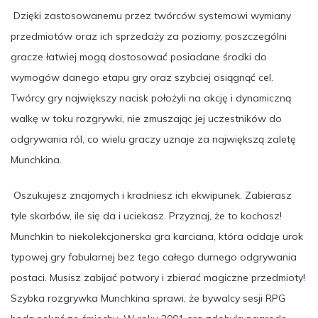
Dzięki zastosowanemu przez twórców systemowi wymiany
przedmiotów oraz ich sprzedaży za poziomy, poszczególni
gracze łatwiej mogą dostosować posiadane środki do
wymogów danego etapu gry oraz szybciej osiągnąć cel.
Twórcy gry największy nacisk położyli na akcję i dynamiczną
walkę w toku rozgrywki, nie zmuszając jej uczestników do
odgrywania ról, co wielu graczy uznaje za największą zaletę
Munchkina.
Oszukujesz znajomych i kradniesz ich ekwipunek. Zabierasz
tyle skarbów, ile się da i uciekasz. Przyznaj, że to kochasz!
Munchkin to niekolekcjonerska gra karciana, która oddaje urok
typowej gry fabularnej bez tego całego durnego odgrywania
postaci. Musisz zabijać potwory i zbierać magiczne przedmioty!
Szybka rozgrywka Munchkina sprawi, że bywalcy sesji RPG