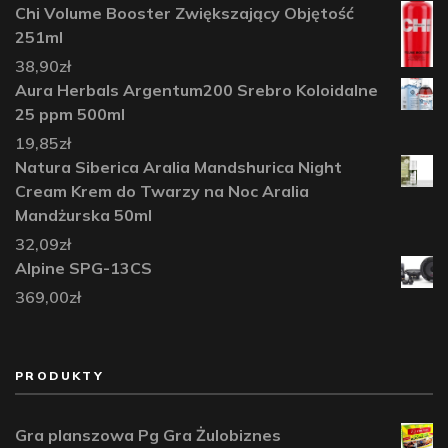
Chi Volume Booster Zwiększający Objętość
251ml
38,90
zł
Aura Herbals Argentum200 Srebro Koloidalne
25 ppm 500ml
19,85
zł
Natura Siberica Aralia Mandshurica Night
Cream Krem do Twarzy na Noc Aralia
Mandżurska 50ml
32,09
zł
Alpine SPG-13CS
369,00
zł
PRODUKTY
Gra planszowa Pg Gra Żulobiznes