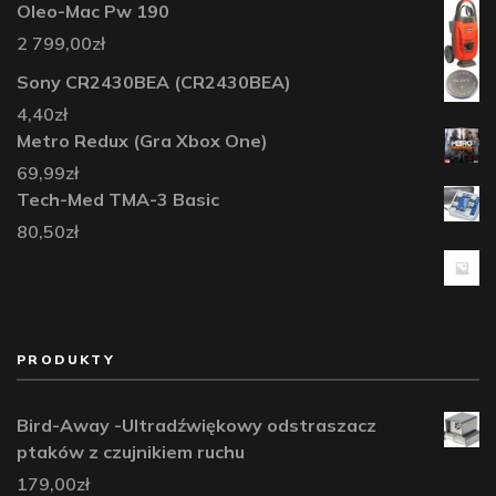
Oleo-Mac Pw 190
2 799,00
zł
Sony CR2430BEA (CR2430BEA)
4,40
zł
Metro Redux (Gra Xbox One)
69,99
zł
Tech-Med TMA-3 Basic
80,50
zł
PRODUKTY
Bird-Away -Ultradźwiękowy odstraszacz
ptaków z czujnikiem ruchu
179,00
zł