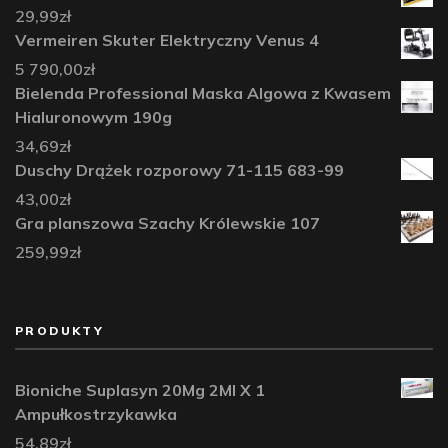
29,99
zł
Vermeiren Skuter Elektryczny Venus 4
5 790,00
zł
Bielenda Professional Maska Algowa z Kwasem
Hialuronowym 190g
34,69
zł
Duschy Drążek rozporowy 71-115 683-99
43,00
zł
Gra planszowa Szachy Królewskie 107
259,99
zł
PRODUKTY
Bioniche Suplasyn 20Mg 2Ml X 1
Ampułkostrzykawka
54,89
zł