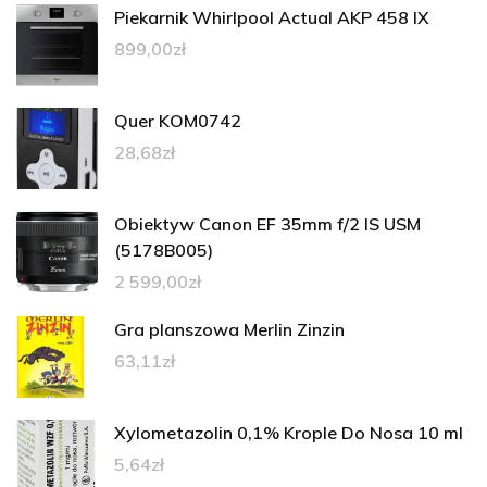
Piekarnik Whirlpool Actual AKP 458 IX
899,00
zł
Quer KOM0742
28,68
zł
Obiektyw Canon EF 35mm f/2 IS USM
(5178B005)
2 599,00
zł
Gra planszowa Merlin Zinzin
63,11
zł
Xylometazolin 0,1% Krople Do Nosa 10 ml
5,64
zł