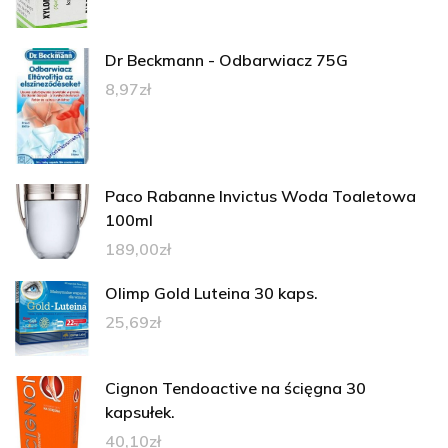
Dr Beckmann - Odbarwiacz 75G
8,97
zł
Paco Rabanne Invictus Woda Toaletowa
100ml
189,00
zł
Olimp Gold Luteina 30 kaps.
25,69
zł
Cignon Tendoactive na ścięgna 30
kapsułek.
40,10
zł