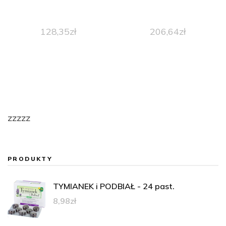
128,35
zł
206,64
zł
zzzzz
PRODUKTY
TYMIANEK i PODBIAŁ - 24 past.
8,98
zł