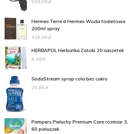
569,00
zł
Hermes Terre d Hermes Woda toaletowa
200ml spray
436,00
zł
HERBAPOL Herbatka Zatoki 20 saszetek
8,49
zł
SodaStream syrop cola bez cukru
20,85
zł
Pampers Pieluchy Premium Care rozmiar 3,
60 pieluszek