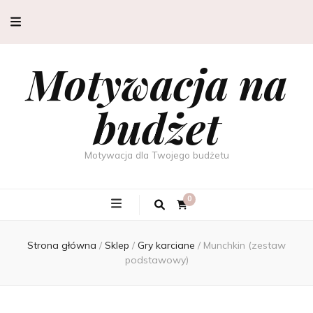
Motywacja na
budżet
Motywacja dla Twojego budżetu
0
Strona główna
/
Sklep
/
Gry karciane
/
Munchkin (zestaw
podstawowy)