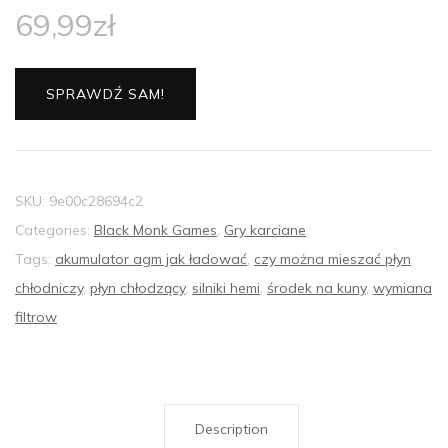
69,99
zł
SPRAWDŹ SAM!
SKU:
9e00c28694c2
Categories:
Black Monk Games
,
Gry karciane
Tags:
akumulator agm jak ładować
,
czy można mieszać płyn
chłodniczy
,
płyn chłodzący
,
silniki hemi
,
środek na kuny
,
wymiana
filtrow
Description