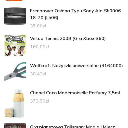
Freepower Osłona Typu Sony Alc-Sh0006
18-70 (Lh06)
35,00
zł
Virtua Tennis 2009 (Gra Xbox 360)
160,00
zł
Wolfcraft Nożyczki uniwersalne (4164000)
38,43
zł
Chanel Coco Mademoiselle Perfumy 7,5ml
373,50
zł
Gra planszowa Talisman: Magia i Miecz