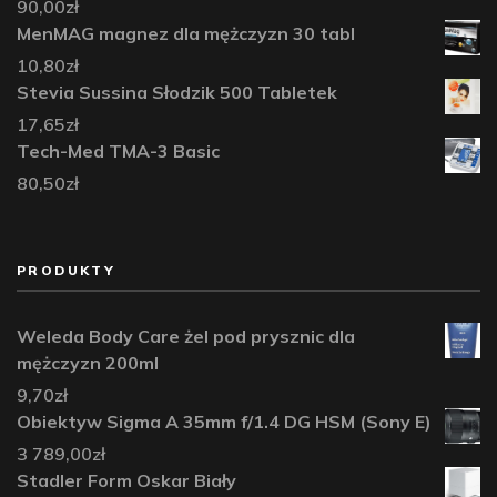
90,00
zł
MenMAG magnez dla mężczyzn 30 tabl
10,80
zł
Stevia Sussina Słodzik 500 Tabletek
17,65
zł
Tech-Med TMA-3 Basic
80,50
zł
PRODUKTY
Weleda Body Care żel pod prysznic dla
mężczyzn 200ml
9,70
zł
Obiektyw Sigma A 35mm f/1.4 DG HSM (Sony E)
3 789,00
zł
Stadler Form Oskar Biały