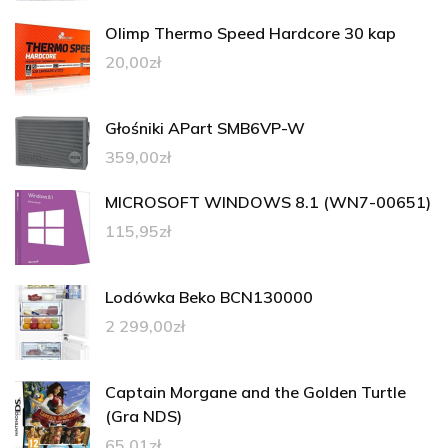
Olimp Thermo Speed Hardcore 30 kap
20,00
zł
Głośniki APart SMB6VP-W
359,00
zł
MICROSOFT WINDOWS 8.1 (WN7-00651)
115,95
zł
Lodówka Beko BCN130000
2 299,00
zł
Captain Morgane and the Golden Turtle
(Gra NDS)
65,01
zł