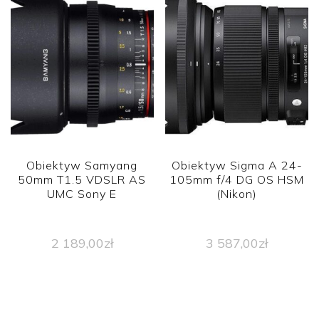
Obiektyw Samyang
Obiektyw Sigma A 24-
50mm T1.5 VDSLR AS
105mm f/4 DG OS HSM
UMC Sony E
(Nikon)
2 189,00
zł
3 587,00
zł