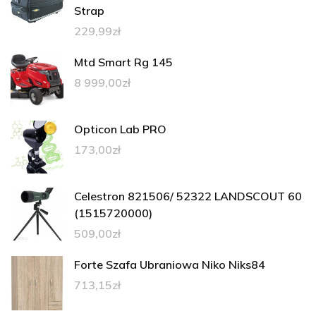
Strap
229,99
zł
Mtd Smart Rg 145
8 999,00
zł
Opticon Lab PRO
173,00
zł
Celestron 821506/ 52322 LANDSCOUT 60
(1515720000)
509,00
zł
Forte Szafa Ubraniowa Niko Niks84
713,15
zł