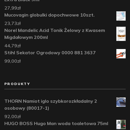
27,99
zł
Mucovagin globulki dopochwowe 10szt.
23,73
zł
Norel Mandelic Acid Tonik Żelowy z Kwasem
Migdałowym 200ml
44,79
zł
Stihl Sekator Ogrodowy 0000 881 3637
99,00
zł
PRODUKTY
THORN Namiot iglo szybkorozkładalny 2
osobowy (80017-1)
92,00
zł
HUGO BOSS Hugo Man woda toaletowa 75ml