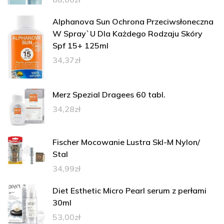
Alphanova Sun Ochrona Przeciwsłoneczna
W Spray`U Dla Każdego Rodzaju Skóry
Spf 15+ 125ml
34,37
zł
Merz Spezial Dragees 60 tabl.
34,28
zł
Fischer Mocowanie Lustra Skl-M Nylon/
Stal
34,99
zł
Diet Esthetic Micro Pearl serum z perłami
30ml
53,00
zł