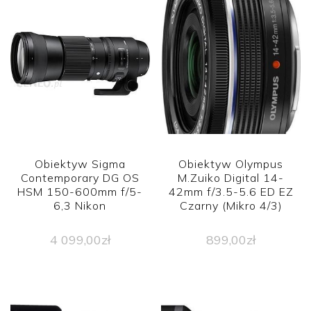
Obiektyw Sigma
Obiektyw Olympus
Contemporary DG OS
M.Zuiko Digital 14-
HSM 150-600mm f/5-
42mm f/3.5-5.6 ED EZ
6,3 Nikon
Czarny (Mikro 4/3)
4 099,00
zł
899,00
zł