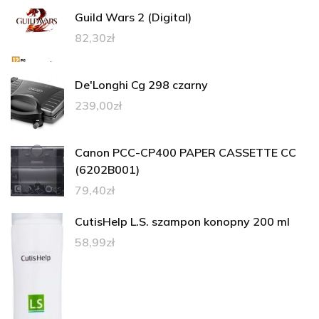
Guild Wars 2 (Digital)
82,30
zł
De'Longhi Cg 298 czarny
239,00
zł
Canon PCC-CP400 PAPER CASSETTE CC
(6202B001)
79,40
zł
CutisHelp L.S. szampon konopny 200 ml
58,99
zł