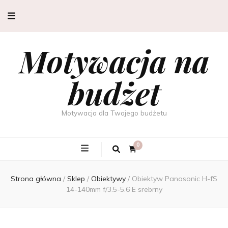
Motywacja na
budżet
Motywacja dla Twojego budżetu
0
Strona główna
/
Sklep
/
Obiektywy
/
Obiektyw Panasonic H-fS
14-140mm f/3.5-5.6 E srebrny