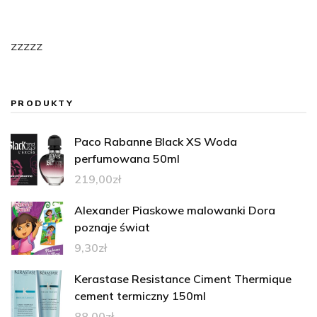
zzzzz
PRODUKTY
Paco Rabanne Black XS Woda
perfumowana 50ml
219,00
zł
Alexander Piaskowe malowanki Dora
poznaje świat
9,30
zł
Kerastase Resistance Ciment Thermique
cement termiczny 150ml
88,00
zł