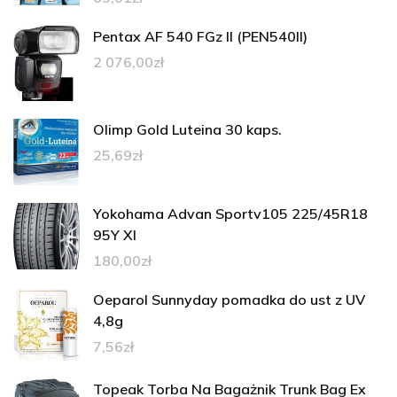
Pentax AF 540 FGz II (PEN540II)
2 076,00
zł
Olimp Gold Luteina 30 kaps.
25,69
zł
Yokohama Advan Sportv105 225/45R18
95Y Xl
180,00
zł
Oeparol Sunnyday pomadka do ust z UV
4,8g
7,56
zł
Topeak Torba Na Bagażnik Trunk Bag Ex