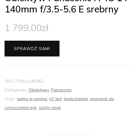
140mm f/3.5-5.6 E srebrny
1 799,00
zł
SPRAWDŹ SAM!
SKU:
77dbc1c40952
Categories:
Obiektywy
,
Panasonic
Tags:
guma w sprayu
,
h7 led
,
motochemia
,
preparat do
czyszczenia egr
,
suchy smar