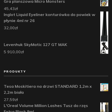
Gra planszowa Micro Monsters
45,43
zł
Inglot Liquid Eyeliner konturówka do powiek w
płynie 4ml nr 26
32,00
zł
Levenhuk SkyMatic 127 GT MAK
5 910,00
zł
PRODUKTY
Tesa Moskitiera na drzwi STANDARD 1,2m x
2,2m biała
27,59
zł
L'Oreal Volume Million Lashes Tusz do rzęs
Extra Black 9ml