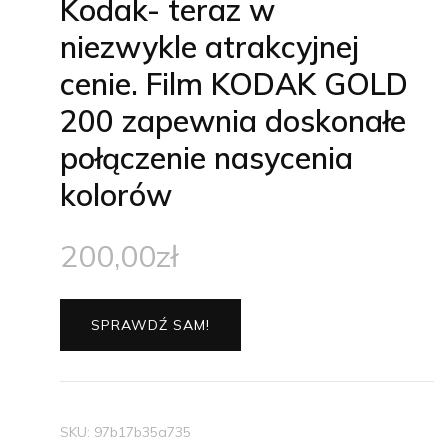
Kodak- teraz w
niezwykle atrakcyjnej
cenie. Film KODAK GOLD
200 zapewnia doskonałe
połączenie nasycenia
kolorów
200,00
zł
SPRAWDŹ SAM!
SKU:
97b17b35a735