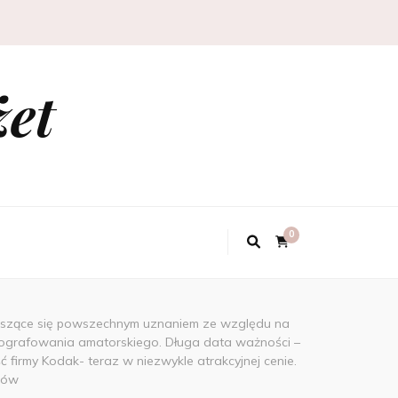
żet
0
cieszące się powszechnym uznaniem ze względu na
otografowania amatorskiego. Długa data ważności –
rmy Kodak- teraz w niezwykle atrakcyjnej cenie.
rów