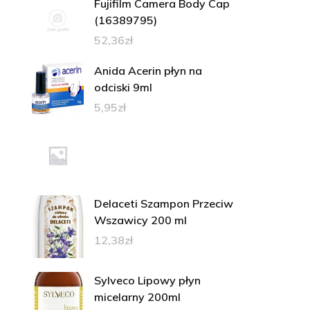
Fujifilm Camera Body Cap
(16389795)
52,36
zł
Anida Acerin płyn na
odciski 9ml
5,95
zł
Delaceti Szampon Przeciw
Wszawicy 200 ml
12,38
zł
Sylveco Lipowy płyn
micelarny 200ml