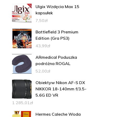
Ulgix Wzdęcia Max 15
kapsułek
7,50
zł
Battlefield 3 Premium
Edition (Gra PS3)
43,99
zł
ARmedical Poduszka
podróżna ROGAL
52,00
zł
Obiektyw Nikon AF-S DX
NIKKOR 18-140mm f/3.5-
5.6G ED VR
1 285,01
zł
Hermes Caleche Woda