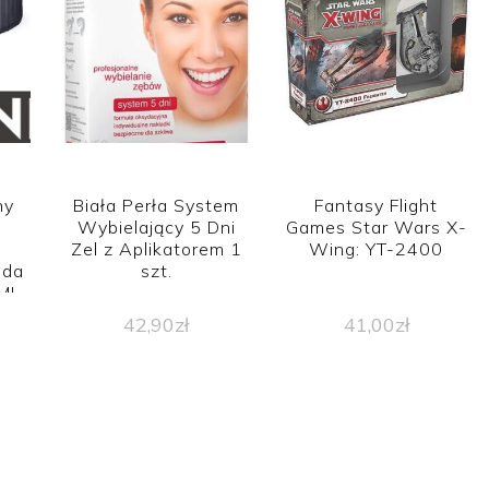
ny
Biała Perła System
Fantasy Flight
Wybielający 5 Dni
Games Star Wars X-
m
Zel z Aplikatorem 1
Wing: YT-2400
oda
szt.
MI
42,90
zł
41,00
zł