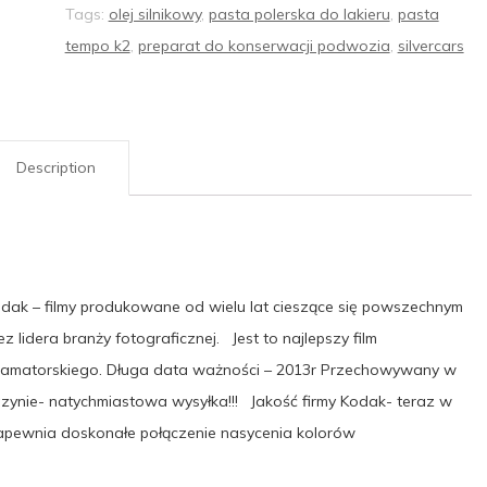
Tags:
olej silnikowy
,
pasta polerska do lakieru
,
pasta
tempo k2
,
preparat do konserwacji podwozia
,
silvercars
Description
odak – filmy produkowane od wielu lat cieszące się powszechnym
idera branży fotograficznej. Jest to najlepszy film
amatorskiego. Długa data ważności – 2013r Przechowywany w
nie- natychmiastowa wysyłka!!! Jakość firmy Kodak- teraz w
zapewnia doskonałe połączenie nasycenia kolorów