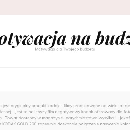
tywacja na bud
Motywacja dla Twojego budżetu
 jest oryginalny produkt kodak – filmy produkowane od wielu lat 
icznej. Jest to najlepszy film negatywowy kodak oferowany dla f
Towar dostepny w magazynie- natychmiastowa wysyłka!!! Jakość fi
lm KODAK GOLD 200 zapewnia doskonałe połączenie nasycenia kolo