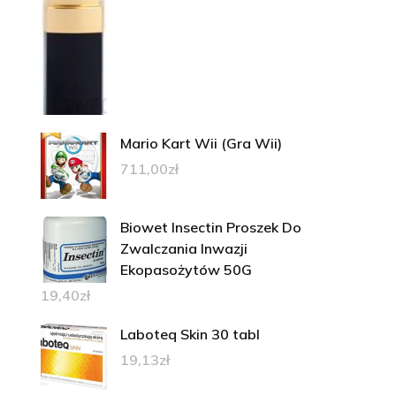
Mario Kart Wii (Gra Wii)
711,00
zł
Biowet Insectin Proszek Do
Zwalczania Inwazji
Ekopasożytów 50G
19,40
zł
Laboteq Skin 30 tabl
19,13
zł