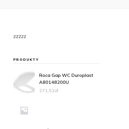
zzzzz
PRODUKTY
Roca Gap WC Duroplast
A80148200U
271,52
zł