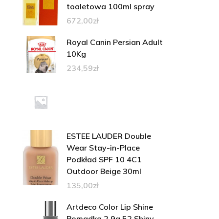
toaletowa 100ml spray
672,00
zł
Royal Canin Persian Adult
10Kg
234,59
zł
ESTEE LAUDER Double
Wear Stay-in-Place
Podkład SPF 10 4C1
Outdoor Beige 30ml
135,00
zł
Artdeco Color Lip Shine
Pomadka 2,9g 52 Shiny