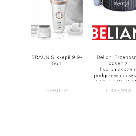
BRAUN Silk-epil 9 9-
Beliani Przenos
561
basen z
hydromasaze
podgrzewana w
LAY-Z-SPA MIA
589,00
zł
1 339,99
zł