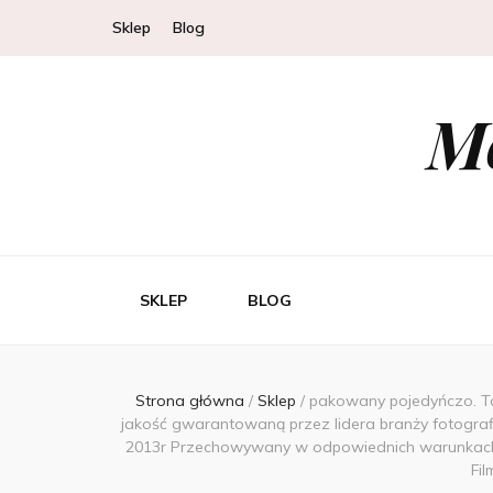
Sklep
Blog
Mo
SKLEP
BLOG
Strona główna
/
Sklep
/
pakowany pojedyńczo. To
jakość gwarantowaną przez lidera branży fotograf
2013r Przechowywany w odpowiednich warunkach. 
Fi