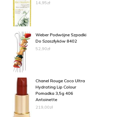
14,95
zł
Weber Podwójne Szpadki
Do Szaszłyków 8402
52,90
zł
Chanel Rouge Coco Ultra
Hydrating Lip Colour
Pomadka 3,5g 406
Antoinette
219,00
zł