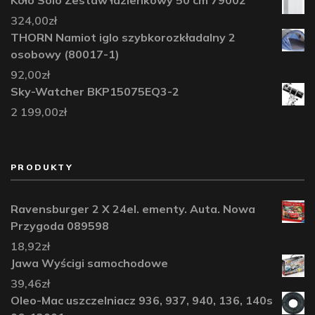
324,00
zł
THORN Namiot iglo szybkorozkładalny 2
osobowy (80017-1)
92,00
zł
Sky-Watcher BKP15075EQ3-2
2 199,00
zł
PRODUKTY
Ravensburger 2 X 24el. ementy. Auta. Nowa
Przygoda 089598
18,92
zł
Jawa Wyścigi samochodowe
39,46
zł
Oleo-Mac uszczelniacz 936, 937, 940, 136, 140s