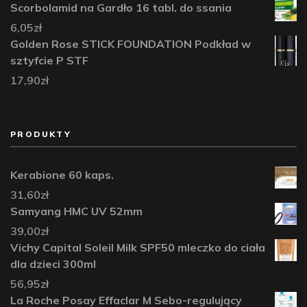
Scorbolamid na Gardło 16 tabl. do ssania
6,05
zł
Golden Rose STICK FOUNDATION Podkład w
sztyfcie P STF
17,90
zł
PRODUKTY
Kerabione 60 kaps.
31,60
zł
Samyang HMC UV 52mm
39,00
zł
Vichy Capital Soleil Milk SPF50 mleczko do ciała
dla dzieci 300ml
56,95
zł
La Roche Posay Effaclar M Sebo-regulujący