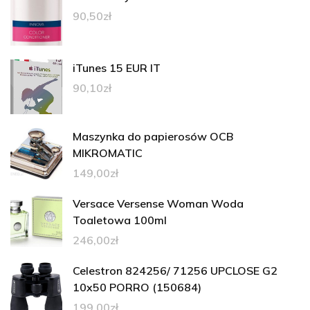
90,50
zł
iTunes 15 EUR IT
90,10
zł
Maszynka do papierosów OCB
MIKROMATIC
149,00
zł
Versace Versense Woman Woda
Toaletowa 100ml
246,00
zł
Celestron 824256/ 71256 UPCLOSE G2
10x50 PORRO (150684)
199,00
zł