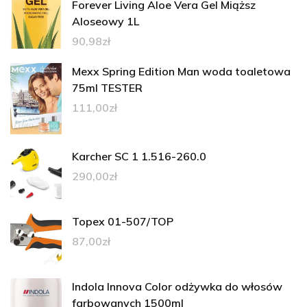
Forever Living Aloe Vera Gel Miąższ
Aloseowy 1L
90,98
zł
Mexx Spring Edition Man woda toaletowa
75ml TESTER
111,00
zł
Karcher SC 1 1.516-260.0
290,00
zł
Topex 01-507/TOP
87,00
zł
Indola Innova Color odżywka do włosów
farbowanych 1500ml