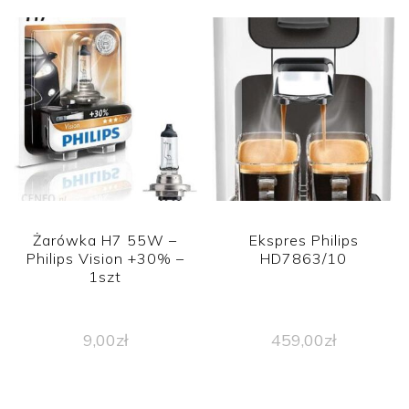
Żarówka H7 55W –
Ekspres Philips
Philips Vision +30% –
HD7863/10
1szt
9,00
zł
459,00
zł