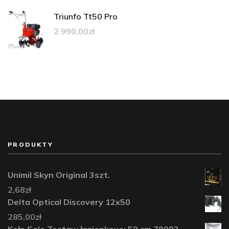
Triunfo Tt50 Pro
2 990,00
zł
PRODUKTY
Unimil Skyn Original 3szt.
2,68
zł
Delta Optical Discovery 12x50
285,00
zł
Koło Solo Zestaw łazienkowy 50 cm 79002