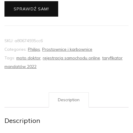
SPRAWDŹ SAM!
SKU:
a80674935cc6
Categories:
Philips
,
Prostownice i karbownice
Tags:
moto doktor
,
rejestracja samochodu online
,
taryfikator
mandatów 2022
Description
Description