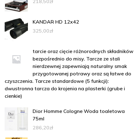
218,50
zł
KANDAR HD 12x42
325,00
zł
tarcie oraz cięcie różnorodnych składników
bezpośrednio do misy. Tarcze ze stali
nierdzewnej zapewniają naturalny smak
przygotowanej potrawy oraz są łatwe do
czyszczenia. Tarcze standardowe (5 funkcji):
dwustronna tarcza do krojenia na plasterki (grube i
cienkie)
Dior Homme Cologne Woda toaletowa
75ml
286,20
zł