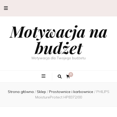
Motywacja na
budżet
Motywacja dla Twojego budżetu
0
Strona główna
/
Sklep
/
Prostownice i karbownice
/
PHILIPS
MoistureProtect HP8372/00