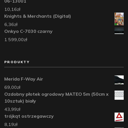
06-13001
10,16
zł
Knights & Merchants (Digital)
6,36
zł
Onkyo C-7030 czarny
1 599,00
zł
PRODUKTY
Merida F-Way Air
69,00
zł
Ozdobny płotek ogrodowy MATEO 5m (50cm x
10sztuk) biały
43,99
zł
trójkąt ostrzegawczy
8,19
zł