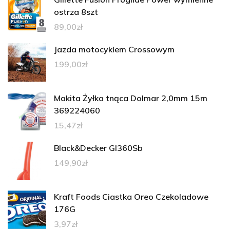
ostrza 8szt
89,00
zł
Jazda motocyklem Crossowym
199,00
zł
Makita Żyłka tnąca Dolmar 2,0mm 15m
369224060
15,47
zł
Black&Decker Gl360Sb
149,90
zł
Kraft Foods Ciastka Oreo Czekoladowe
176G
3,97
zł