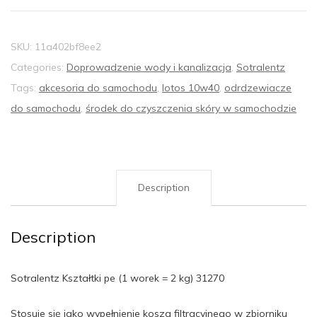
SKU:
11a402bf8ee2
Categories:
Doprowadzenie wody i kanalizacja
,
Sotralentz
Tags:
akcesoria do samochodu
,
lotos 10w40
,
odrdzewiacze
do samochodu
,
środek do czyszczenia skóry w samochodzie
Description
Description
Sotralentz Kształtki pe (1 worek = 2 kg) 31270
Stosuje się jako wypełnienie kosza filtracyjnego w zbiorniku