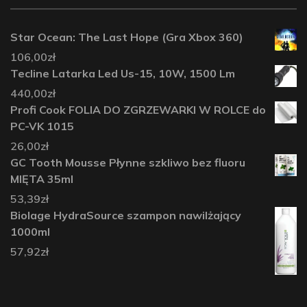
Star Ocean: The Last Hope (Gra Xbox 360)
106,00
zł
Tecline Latarka Led Us-15, 10W, 1500 Lm
440,00
zł
Profi Cook FOLIA DO ZGRZEWARKI W ROLCE do
PC-VK 1015
26,00
zł
GC Tooth Mousse Płynne szkliwo bez fluoru
MIĘTA 35ml
53,39
zł
Biolage HydraSource szampon nawilżający
1000ml
57,92
zł