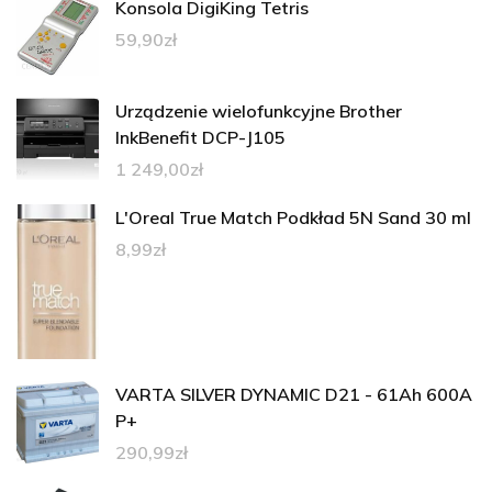
Konsola DigiKing Tetris
59,90
zł
Urządzenie wielofunkcyjne Brother
InkBenefit DCP-J105
1 249,00
zł
L'Oreal True Match Podkład 5N Sand 30 ml
8,99
zł
VARTA SILVER DYNAMIC D21 - 61Ah 600A
P+
290,99
zł