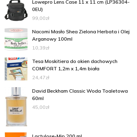
Lowepro Lens Case 11 x 11 cm (LP36304-
0EU)
99,00
zł
Nacomi Masło Shea Zielona Herbata i Olej
Arganowy 100ml
10,39
zł
Tesa Moskitiera do okien dachowych
COMFORT 1,2m x 1,4m biała
24,47
zł
David Beckham Classic Woda Toaletowa
60ml
45,00
zł
Lactulose-Mip 200 ml