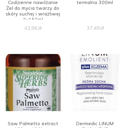
Codzienne nawilżanie
termalna 300ml
Żel do mycia twarzy do
skóry suchej i wrażliwej
2x150ml
42,96
zł
37,49
zł
Saw Palmetto extract
Dermedic LINUM