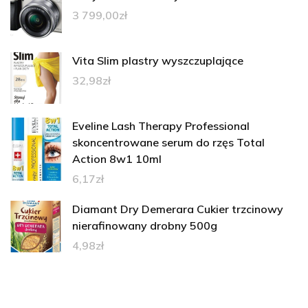
3 799,00
zł
Vita Slim plastry wyszczuplające
32,98
zł
Eveline Lash Therapy Professional
skoncentrowane serum do rzęs Total
Action 8w1 10ml
6,17
zł
Diamant Dry Demerara Cukier trzcinowy
nierafinowany drobny 500g
4,98
zł