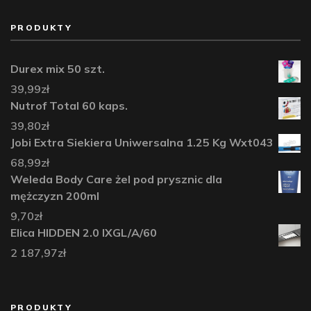
PRODUKTY
Durex mix 50 szt.
39,99
zł
Nutrof Total 60 kaps.
39,80
zł
Jobi Extra Siekiera Uniwersalna 1.25 Kg Wxt043
68,99
zł
Weleda Body Care żel pod prysznic dla
mężczyzn 200ml
9,70
zł
Elica HIDDEN 2.0 IXGL/A/60
2 187,97
zł
PRODUKTY