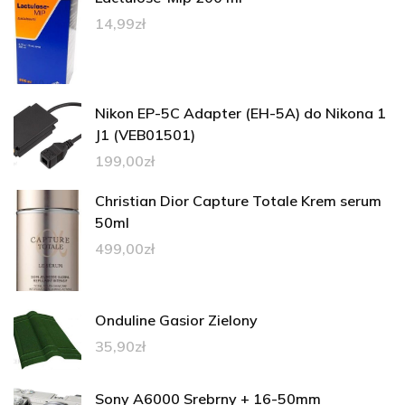
14,99
zł
Nikon EP-5C Adapter (EH-5A) do Nikona 1
J1 (VEB01501)
199,00
zł
Christian Dior Capture Totale Krem serum
50ml
499,00
zł
Onduline Gasior Zielony
35,90
zł
Sony A6000 Srebrny + 16-50mm