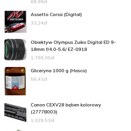
68,99
zł
Assetto Corsa (Digital)
33,24
zł
Obiektyw Olympus Zuiko Digital ED 9-
18mm f/4.0-5.6/ EZ-0918
1 799,00
zł
Gliceryna 1000 g (Hasco)
56,43
zł
Canon CEXV28 bęben kolorowy
(2777B003)
1 028,53
zł