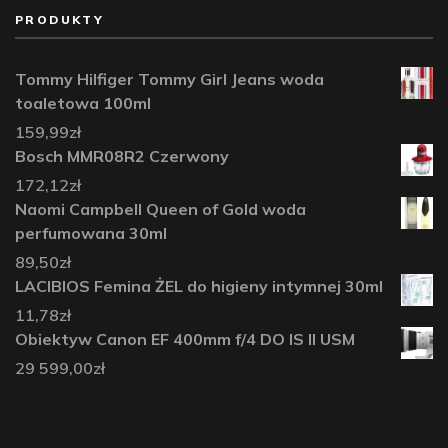
PRODUKTY
Tommy Hilfiger Tommy Girl Jeans woda
toaletowa 100ml
159,99
zł
Bosch MMR08R2 Czerwony
172,12
zł
Naomi Campbell Queen of Gold woda
perfumowana 30ml
89,50
zł
LACIBIOS Femina ŻEL do higieny intymnej 30ml
11,78
zł
Obiektyw Canon EF 400mm f/4 DO IS II USM
29 599,00
zł