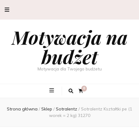
Motywacja na
budżet
Motywacja dla Twojego budżetu
0
Strona główna
/
Sklep
/
Sotralentz
/
Sotralentz Kształtki pe (1
worek = 2 kg) 31270