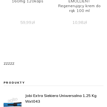
160mg 120kaps
EMOLLIENT
Regenerujący krem do
rąk 100 ml
59,99
zł
10,98
zł
zzzzz
PRODUKTY
Jobi Extra Siekiera Uniwersalna 1.25 Kg
Wxt043