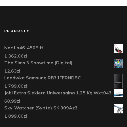
PRODUKTY
Nac Lp46-450E-H
1 362,06
zł
The Sims 3 Showtime (Digital)
12,63
zł
Lodówka Samsung RB31FERNDBC
1 799,00
zł
Jobi Extra Siekiera Uniwersalna 1.25 Kg Wxt043
68,99
zł
Sky-Watcher (Synta) SK 909Az3
1 099,00
zł