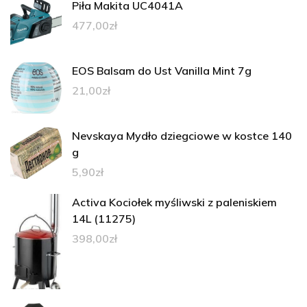
Piła Makita UC4041A
477,00
zł
EOS Balsam do Ust Vanilla Mint 7g
21,00
zł
Nevskaya Mydło dziegciowe w kostce 140
g
5,90
zł
Activa Kociołek myśliwski z paleniskiem
14L (11275)
398,00
zł