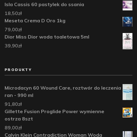
Isla Cassis 60 pastylek do ssania
18,50
zł
Meseta Crema D Oro 1kg
79,00
zł
Dior Miss Dior woda toaletowa 5ml
39,90
zł
PRODUKTY
Microdacyn 60 Wound Care, roztwór do leczenia
ran - 990 ml
91,80
zł
Gillette Fusion Proglide Power wymienne
ostrza 8szt
89,00
zł
Calvin Klein Contradiction Woman Woda