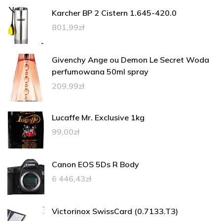
Karcher BP 2 Cistern 1.645-420.0
801,99
zł
Givenchy Ange ou Demon Le Secret Woda
perfumowana 50ml spray
209,99
zł
Lucaffe Mr. Exclusive 1kg
99,00
zł
Canon EOS 5Ds R Body
6 446,43
zł
Victorinox SwissCard (0.7133.T3)