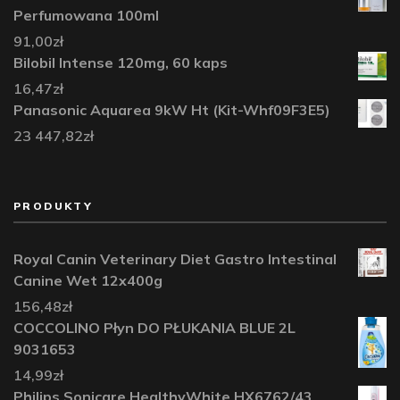
Perfumowana 100ml
91,00
zł
Bilobil Intense 120mg, 60 kaps
16,47
zł
Panasonic Aquarea 9kW Ht (Kit-Whf09F3E5)
23 447,82
zł
PRODUKTY
Royal Canin Veterinary Diet Gastro Intestinal
Canine Wet 12x400g
156,48
zł
COCCOLINO Płyn DO PŁUKANIA BLUE 2L
9031653
14,99
zł
Philips Sonicare HealthyWhite HX6762/43