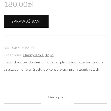
180,00
zł
SPRAWDŹ SAM!
SKU:
54fe039bd985
Categories:
Opony letnie
,
Toyo
Tags:
dodatek do diesla
,
fiat stilo
,
płyn chłodniczy
,
środek do
czyszczenia felg
,
środki do konserwacji profili zamkniętych
Description