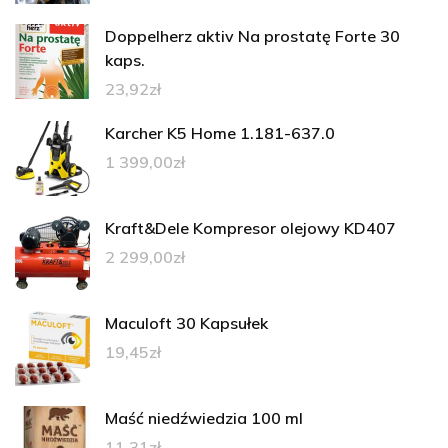
Doppelherz aktiv Na prostatę Forte 30
kaps.
23,92
zł
Karcher K5 Home 1.181-637.0
1 399,00
zł
Kraft&Dele Kompresor olejowy KD407
2 299,00
zł
Maculoft 30 Kapsułek
19,45
zł
Maść niedźwiedzia 100 ml
11,31
zł