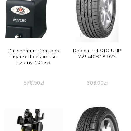
Zassenhaus Santiago
Dębica PRESTO UHP
młynek do espresso
225/40R18 92Y
czarny 40135
576,50
zł
303,00
zł