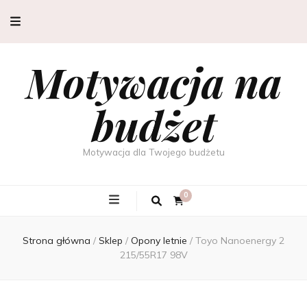
Motywacja na
budżet
Motywacja dla Twojego budżetu
0
Strona główna
/
Sklep
/
Opony letnie
/
Toyo Nanoenergy 2
215/55R17 98V