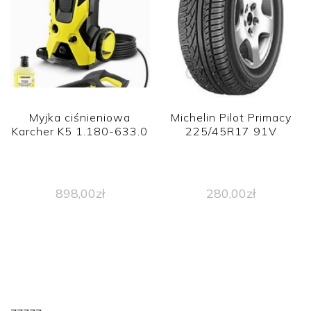
Myjka ciśnieniowa
Michelin Pilot Primacy
Karcher K5 1.180-633.0
225/45R17 91V
898,00
zł
280,00
zł