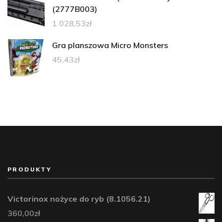
(2777B003)
1 028,53
zł
Gra planszowa Micro Monsters
45,43
zł
PRODUKTY
Victorinox nożyce do ryb (8.1056.21)
360,00
zł