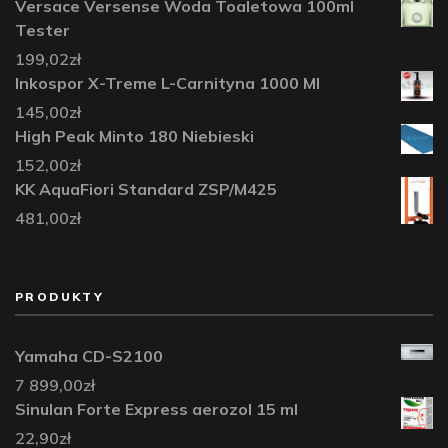
Versace Versense Woda Toaletowa 100ml
Tester
199,02
zł
Inkospor X-Treme L-Carnityna 1000 Ml
145,00
zł
High Peak Minto 180 Niebieski
152,00
zł
KK AquaFiori Standard ZSP/M425
481,00
zł
PRODUKTY
Yamaha CD-S2100
7 899,00
zł
Sinulan Forte Express aerozol 15 ml
22,90
zł