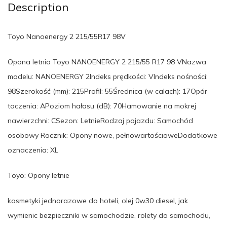
Description
Toyo Nanoenergy 2 215/55R17 98V
Opona letnia Toyo NANOENERGY 2 215/55 R17 98 VNazwa
modelu: NANOENERGY 2Indeks prędkości: VIndeks nośności:
98Szerokość (mm): 215Profil: 55Średnica (w calach): 17Opór
toczenia: APoziom hałasu (dB): 70Hamowanie na mokrej
nawierzchni: CSezon: LetnieRodzaj pojazdu: Samochód
osobowy Rocznik: Opony nowe, pełnowartościoweDodatkowe
oznaczenia: XL
Toyo: Opony letnie
kosmetyki jednorazowe do hoteli, olej 0w30 diesel, jak
wymienic bezpieczniki w samochodzie, rolety do samochodu,