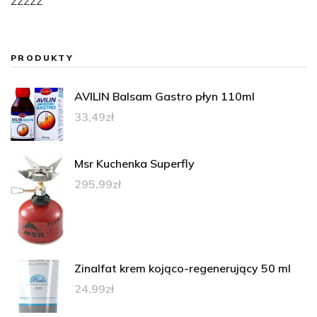
zzzzz
PRODUKTY
AVILIN Balsam Gastro płyn 110ml
33,49
zł
Msr Kuchenka Superfly
295,99
zł
Zinalfat krem kojąco-regenerujący 50 ml
24,99
zł