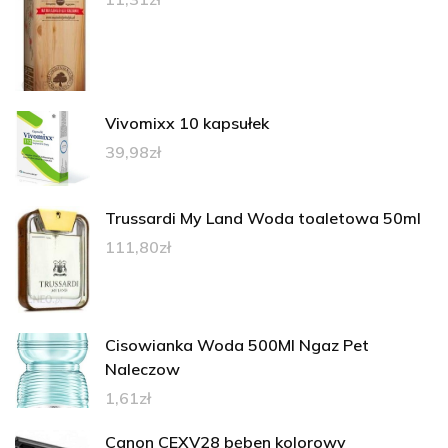
Vivomixx 10 kapsułek
39,98
zł
Trussardi My Land Woda toaletowa 50ml
111,80
zł
Cisowianka Woda 500Ml Ngaz Pet
Naleczow
1,61
zł
Canon CEXV28 bęben kolorowy