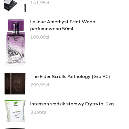
141,95
zł
Lalique Amethyst Eclat Woda
perfumowana 50ml
109,00
zł
The Elder Scrolls Anthology (Gra PC)
299,99
zł
Intenson słodzik stołowy Erytrytol 1kg
33,99
zł