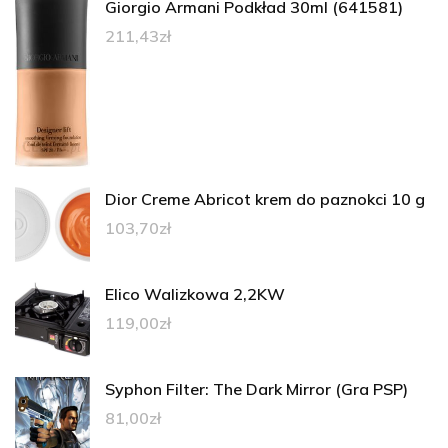
Giorgio Armani Podkład 30ml (641581)
211,43
zł
Dior Creme Abricot krem do paznokci 10 g
103,70
zł
Elico Walizkowa 2,2KW
119,00
zł
Syphon Filter: The Dark Mirror (Gra PSP)
81,00
zł