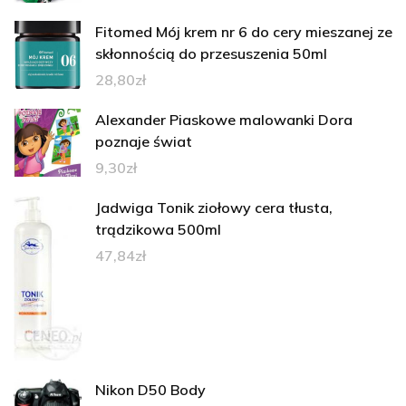
Fitomed Mój krem nr 6 do cery mieszanej ze
skłonnością do przesuszenia 50ml
28,80
zł
Alexander Piaskowe malowanki Dora
poznaje świat
9,30
zł
Jadwiga Tonik ziołowy cera tłusta,
trądzikowa 500ml
47,84
zł
Nikon D50 Body