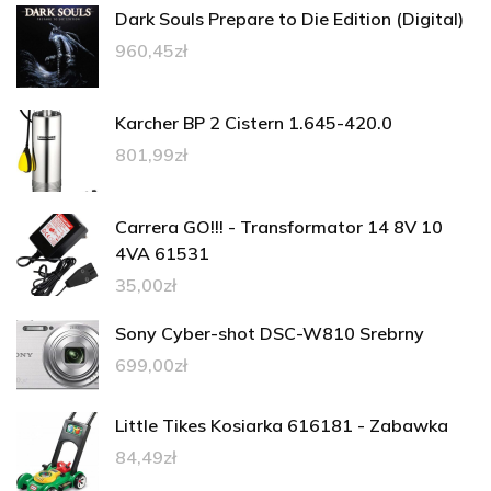
Dark Souls Prepare to Die Edition (Digital)
960,45
zł
Karcher BP 2 Cistern 1.645-420.0
801,99
zł
Carrera GO!!! - Transformator 14 8V 10
4VA 61531
35,00
zł
Sony Cyber-shot DSC-W810 Srebrny
699,00
zł
Little Tikes Kosiarka 616181 - Zabawka
84,49
zł