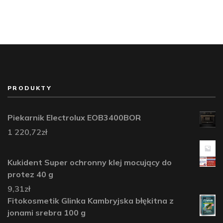
PRODUKTY
Piekarnik Electrolux EOB3400BOR
1 220,72
zł
Kukident Super ochronny klej mocujący do
protez 40 g
9,31
zł
Fitokosmetik Glinka Kambryjska błękitna z
jonami srebra 100 g