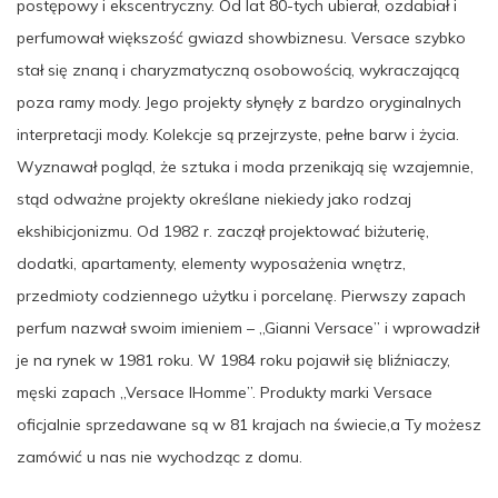
postępowy i ekscentryczny. Od lat 80-tych ubierał, ozdabiał i
perfumował większość gwiazd showbiznesu. Versace szybko
stał się znaną i charyzmatyczną osobowością, wykraczającą
poza ramy mody. Jego projekty słynęły z bardzo oryginalnych
interpretacji mody. Kolekcje są przejrzyste, pełne barw i życia.
Wyznawał pogląd, że sztuka i moda przenikają się wzajemnie,
stąd odważne projekty określane niekiedy jako rodzaj
ekshibicjonizmu. Od 1982 r. zaczął projektować biżuterię,
dodatki, apartamenty, elementy wyposażenia wnętrz,
przedmioty codziennego użytku i porcelanę. Pierwszy zapach
perfum nazwał swoim imieniem – „Gianni Versace” i wprowadził
je na rynek w 1981 roku. W 1984 roku pojawił się bliźniaczy,
męski zapach „Versace lHomme”. Produkty marki Versace
oficjalnie sprzedawane są w 81 krajach na świecie,a Ty możesz
zamówić u nas nie wychodząc z domu.