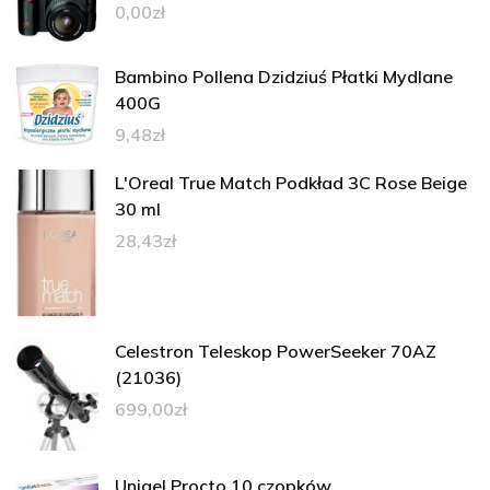
0,00
zł
Bambino Pollena Dzidziuś Płatki Mydlane
400G
9,48
zł
L'Oreal True Match Podkład 3C Rose Beige
30 ml
28,43
zł
Celestron Teleskop PowerSeeker 70AZ
(21036)
699,00
zł
Unigel Procto 10 czopków