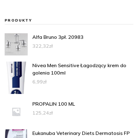
PRODUKTY
Alfa Bruno 3pł. 20983
322,32
zł
Nivea Men Sensitive Łagodzący krem do
golenia 100ml
6,99
zł
PROPALIN 100 ML
125,24
zł
Eukanuba Veterinary Diets Dermatosis FP