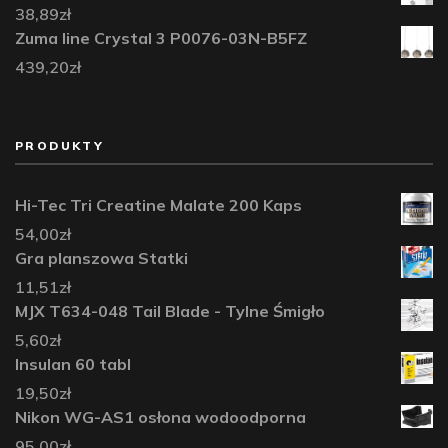
38,89
zł
Zuma line Crystal 3 P0076-03N-B5FZ
439,20
zł
PRODUKTY
Hi-Tec Tri Creatine Malate 200 Kaps
54,00
zł
Gra planszowa Statki
11,51
zł
MJX T634-048 Tail Blade - Tylne Śmigło
5,60
zł
Insulan 60 tabl
19,50
zł
Nikon WG-AS1 osłona wodoodporna
95,00
zł