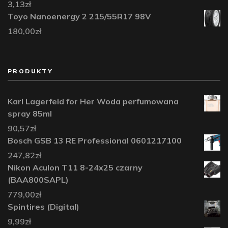
3,13
zł
Toyo Nanoenergy 2 215/55R17 98V
180,00
zł
PRODUKTY
Karl Lagerfeld for Her Woda perfumowana
spray 85ml
90,57
zł
Bosch GSB 13 RE Professional 0601217100
247,82
zł
Nikon Aculon T11 8-24x25 czarny
(BAA800SAPL)
779,00
zł
Spintires (Digital)
9,99
zł