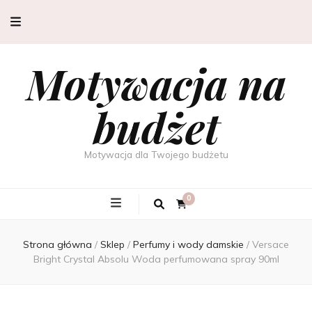
Motywacja na
budżet
Motywacja dla Twojego budżetu
0
Strona główna
/
Sklep
/
Perfumy i wody damskie
/
Versace
Bright Crystal Absolu Woda perfumowana spray 90ml