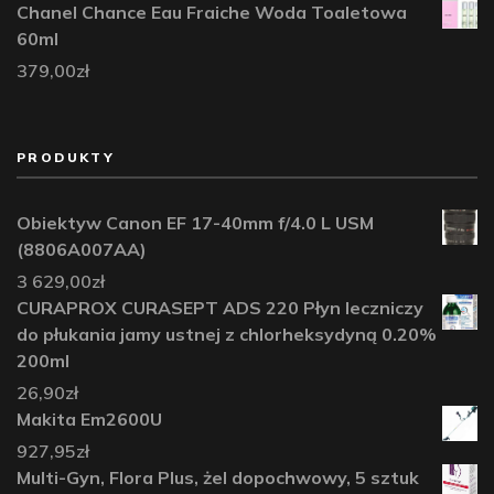
Chanel Chance Eau Fraiche Woda Toaletowa
60ml
379,00
zł
PRODUKTY
Obiektyw Canon EF 17-40mm f/4.0 L USM
(8806A007AA)
3 629,00
zł
CURAPROX CURASEPT ADS 220 Płyn leczniczy
do płukania jamy ustnej z chlorheksydyną 0.20%
200ml
26,90
zł
Makita Em2600U
927,95
zł
Multi-Gyn, Flora Plus, żel dopochwowy, 5 sztuk