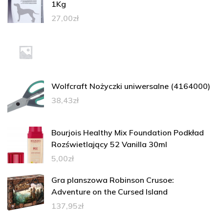
1Kg
27,00
zł
Wolfcraft Nożyczki uniwersalne (4164000)
38,43
zł
Bourjois Healthy Mix Foundation Podkład
Rozświetlający 52 Vanilla 30ml
5,00
zł
Gra planszowa Robinson Crusoe:
Adventure on the Cursed Island
137,95
zł