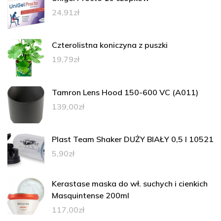
24,91
zł
Czterolistna koniczyna z puszki
19,79
zł
Tamron Lens Hood 150-600 VC (A011)
139,00
zł
Plast Team Shaker DUŻY BIAŁY 0,5 l 10521
5,90
zł
Kerastase maska do wł. suchych i cienkich
Masquintense 200ml
117,00
zł