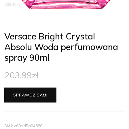
Versace Bright Crystal
Absolu Woda perfumowana
spray 90ml
203,99
zł
SPRAWDŹ SAM!
SKU:
c60dd5a24888