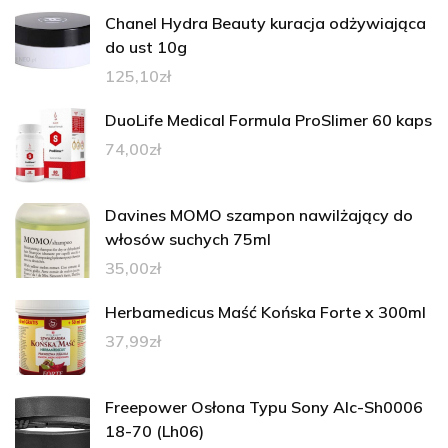
Chanel Hydra Beauty kuracja odżywiająca
do ust 10g
125,10
zł
DuoLife Medical Formula ProSlimer 60 kaps
74,00
zł
Davines MOMO szampon nawilżający do
włosów suchych 75ml
35,00
zł
Herbamedicus Maść Końska Forte x 300ml
37,99
zł
Freepower Osłona Typu Sony Alc-Sh0006
18-70 (Lh06)