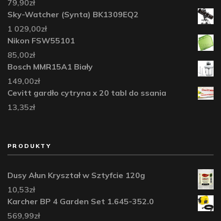
79,90
zł
Sky-Watcher (Synta) BK1309EQ2
1 029,00
zł
Nikon FSW55101
85,00
zł
Bosch MMR15A1 Biały
149,00
zł
Cevitt gardło cytryna x 20 tabl do ssania
13,35
zł
PRODUKTY
Dusy Ałun Kryształ w Sztyfcie 120g
10,53
zł
Karcher BP 4 Garden Set 1.645-352.0
569,99
zł