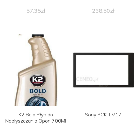
57,35
zł
238,50
zł
K2 Bold Płyn do
Sony PCK-LM17
Nabłyszczania Opon 700Ml