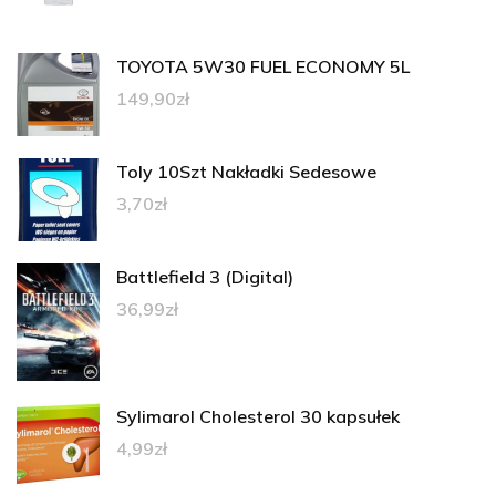
TOYOTA 5W30 FUEL ECONOMY 5L
149,90
zł
Toly 10Szt Nakładki Sedesowe
3,70
zł
Battlefield 3 (Digital)
36,99
zł
Sylimarol Cholesterol 30 kapsułek
4,99
zł