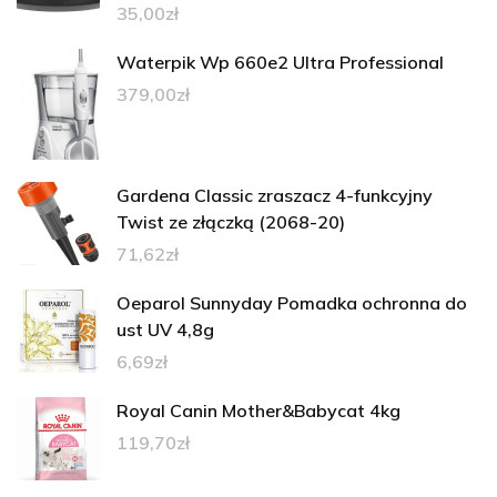
35,00
zł
Waterpik Wp 660e2 Ultra Professional
379,00
zł
Gardena Classic zraszacz 4-funkcyjny
Twist ze złączką (2068-20)
71,62
zł
Oeparol Sunnyday Pomadka ochronna do
ust UV 4,8g
6,69
zł
Royal Canin Mother&Babycat 4kg
119,70
zł