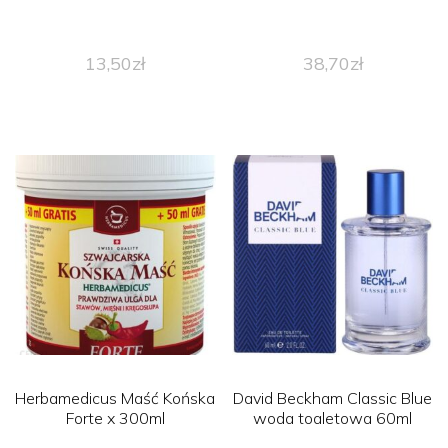
13,50
zł
38,70
zł
Herbamedicus Maść Końska
David Beckham Classic Blue
Forte x 300ml
woda toaletowa 60ml