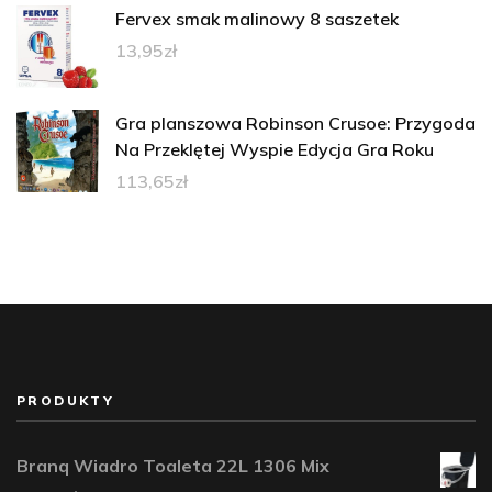
Fervex smak malinowy 8 saszetek
13,95
zł
Gra planszowa Robinson Crusoe: Przygoda
Na Przeklętej Wyspie Edycja Gra Roku
113,65
zł
PRODUKTY
Branq Wiadro Toaleta 22L 1306 Mix