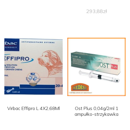
293,88
zł
Virbac Effipro L 4X2,68Ml
Ost Plus 0,04g/2ml 1
ampułko-strzykawka