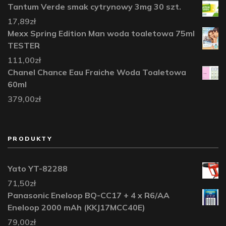
Tantum Verde smak cytrynowy 3mg 30 szt.
17,89
zł
Mexx Spring Edition Man woda toaletowa 75ml
TESTER
111,00
zł
Chanel Chance Eau Fraiche Woda Toaletowa
60ml
379,00
zł
PRODUKTY
Yato YT-82288
71,50
zł
Panasonic Eneloop BQ-CC17 + 4 x R6/AA
Eneloop 2000 mAh (KKJ17MCC40E)
79,00
zł