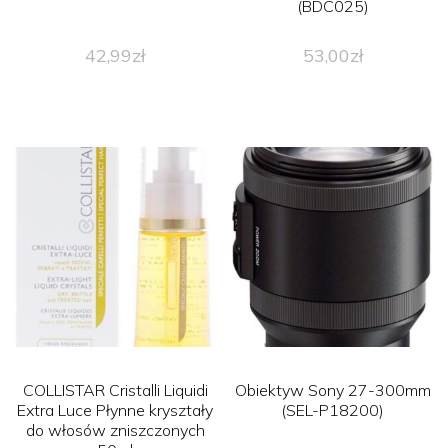
(BDC025)
42,99
zł
53,00
zł
COLLISTAR Cristalli Liquidi
Obiektyw Sony 27-300mm
Extra Luce Płynne kryształy
(SEL-P18200)
do włosów zniszczonych