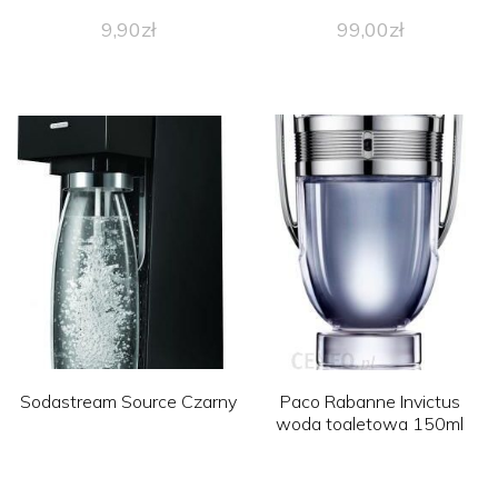
9,90
zł
99,00
zł
Sodastream Source Czarny
Paco Rabanne Invictus
woda toaletowa 150ml