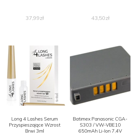
37,99
zł
43,50
zł
Long 4 Lashes Serum
Batimex Panasonic CGA-
Przyspieszające Wzrost
S303 / VW-VBE10
Brwi 3ml
650mAh Li-Ion 7,4V