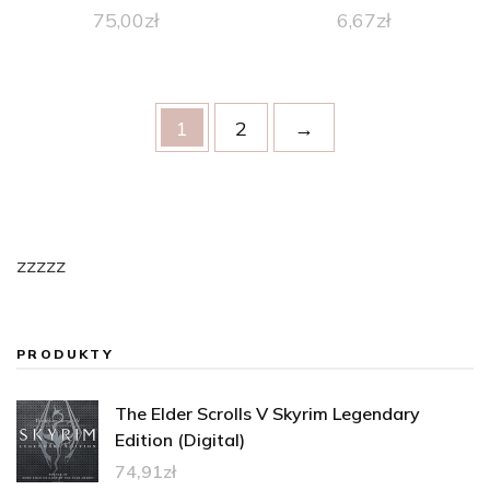
75,00
zł
6,67
zł
1
2
→
zzzzz
PRODUKTY
The Elder Scrolls V Skyrim Legendary
Edition (Digital)
74,91
zł