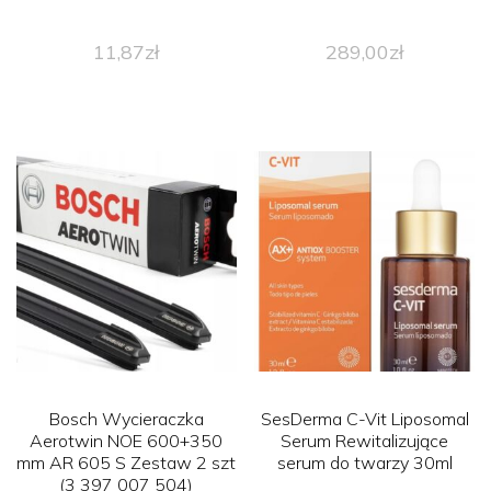
11,87
zł
289,00
zł
Bosch Wycieraczka
SesDerma C-Vit Liposomal
Aerotwin NOE 600+350
Serum Rewitalizujące
mm AR 605 S Zestaw 2 szt
serum do twarzy 30ml
(3 397 007 504)