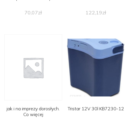
70,07
zł
122,19
zł
jak i na imprezy dorosłych.
Tristar 12V 30l KB7230-12
Co więcej