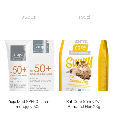
35,95
zł
4,99
zł
Ziaja Med SPF50+ Krem
Brit Care Sunny I’Ve
matujący 50ml
Beautiful Hair 2Kg