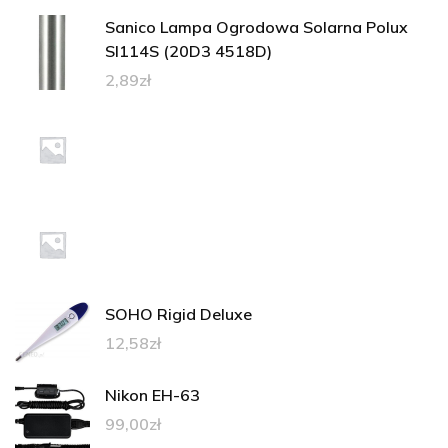
Sanico Lampa Ogrodowa Solarna Polux
Sl114S (20D3 4518D)
2,89
zł
SOHO Rigid Deluxe
12,58
zł
Nikon EH-63
99,00
zł