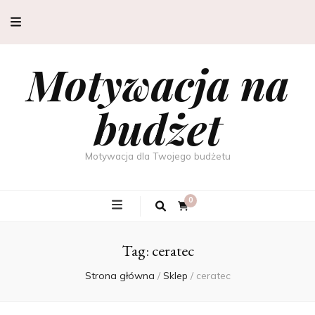
Motywacja na
budżet
Motywacja dla Twojego budżetu
0
Tag:
ceratec
Strona główna
/
Sklep
/
ceratec