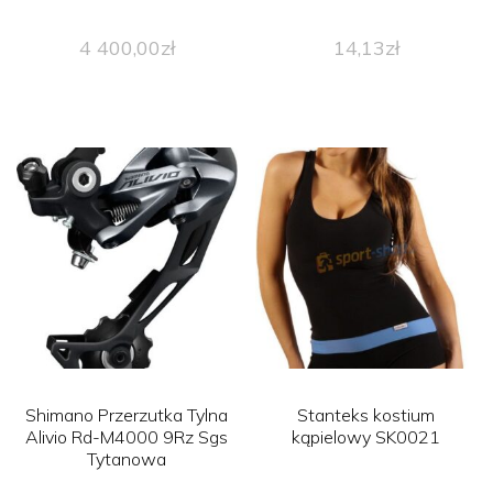
4 400,00
zł
14,13
zł
Shimano Przerzutka Tylna
Stanteks kostium
Alivio Rd-M4000 9Rz Sgs
kąpielowy SK0021
Tytanowa