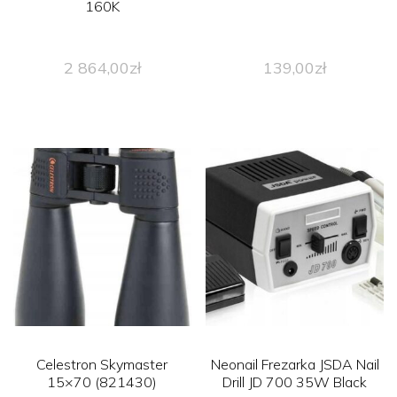
160K
2 864,00
zł
139,00
zł
Celestron Skymaster
Neonail Frezarka JSDA Nail
15×70 (821430)
Drill JD 700 35W Black