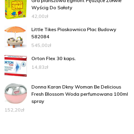
Gra planszowa Egmont Pędzące Żółwie
Wyścig Do Sałaty
42,00
zł
Little Tikes Piaskownica Plac Budowy
582084
545,00
zł
Orton Flex 30 kaps.
14,83
zł
Donna Karan Dkny Woman Be Delicious
Fresh Blossom Woda perfumowana 100ml
spray
152,20
zł