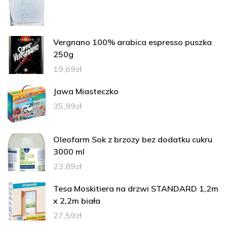
Vergnano 100% arabica espresso puszka
250g
19,69
zł
Jawa Miasteczko
35,99
zł
Oleofarm Sok z brzozy bez dodatku cukru
3000 ml
23,89
zł
Tesa Moskitiera na drzwi STANDARD 1,2m
x 2,2m biała
27,59
zł