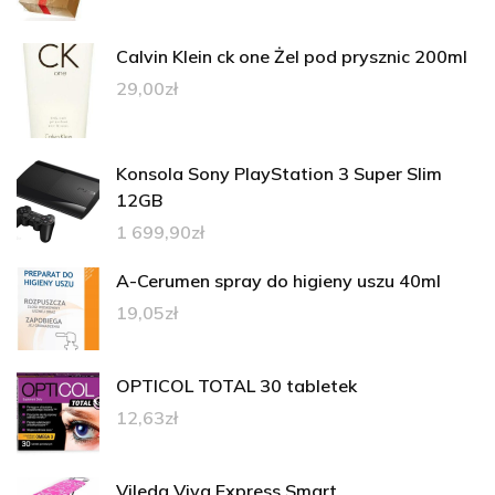
Calvin Klein ck one Żel pod prysznic 200ml
29,00
zł
Konsola Sony PlayStation 3 Super Slim
12GB
1 699,90
zł
A-Cerumen spray do higieny uszu 40ml
19,05
zł
OPTICOL TOTAL 30 tabletek
12,63
zł
Vileda Viva Express Smart