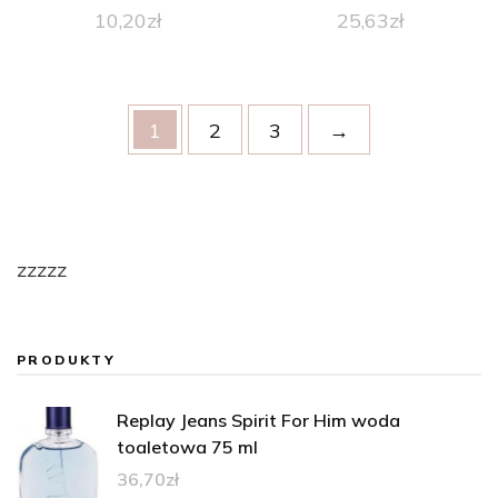
10,20
zł
25,63
zł
1
2
3
→
zzzzz
PRODUKTY
Replay Jeans Spirit For Him woda
toaletowa 75 ml
36,70
zł