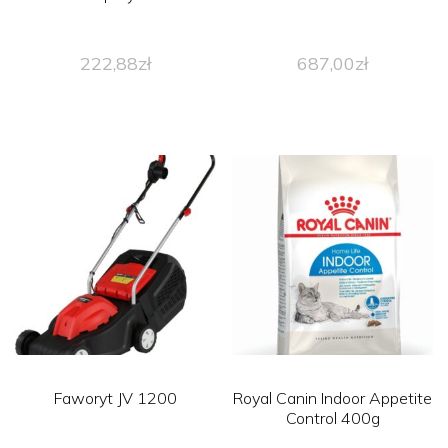
222,88
zł
687,00
zł
Faworyt JV 1200
Royal Canin Indoor Appetite
Control 400g