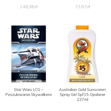
148,38
zł
73,87
zł
Star Wars LCG –
Australian Gold Sunscreen
Poszukiwania Skywalkera
Spray Gel Spf15 Opalanie
237ml