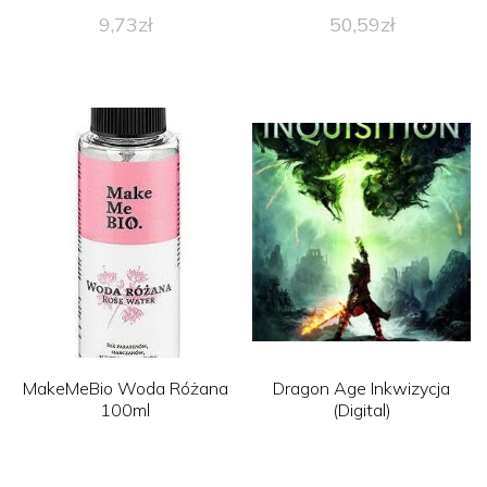
9,73
zł
50,59
zł
MakeMeBio Woda Różana
Dragon Age Inkwizycja
100ml
(Digital)