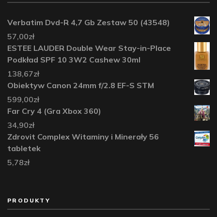
Verbatim Dvd-R 4,7 Gb Zestaw 50 (43548)
57,00
zł
ESTEE LAUDER Double Wear Stay-in-Place
Podkład SPF 10 3W2 Cashew 30ml
138,67
zł
Obiektyw Canon 24mm f/2.8 EF-S STM
599,00
zł
Far Cry 4 (Gra Xbox 360)
34,90
zł
Zdrovit Complex Witaminy i Minerały 56
tabletek
5,78
zł
PRODUKTY