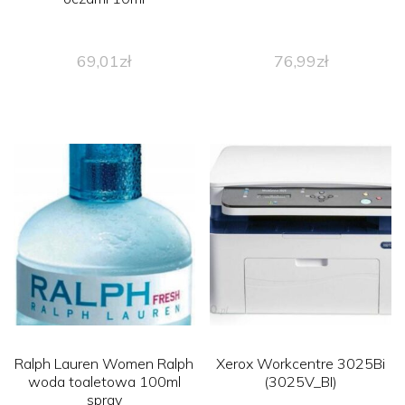
69,01
zł
76,99
zł
Ralph Lauren Women Ralph
Xerox Workcentre 3025Bi
woda toaletowa 100ml
(3025V_BI)
spray