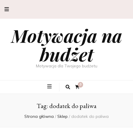
Motywacja na
budżet
Motywacja dla Twojego budżetu
0
Tag:
dodatek do paliwa
Strona główna
/
Sklep
/
dodatek do paliwa