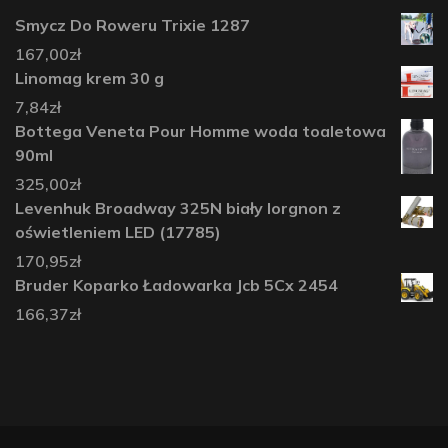
Smycz Do Roweru Trixie 1287
167,00
zł
Linomag krem 30 g
7,84
zł
Bottega Veneta Pour Homme woda toaletowa
90ml
325,00
zł
Levenhuk Broadway 325N biały lorgnon z
oświetleniem LED (17785)
170,95
zł
Bruder Koparko Ładowarka Jcb 5Cx 2454
166,37
zł