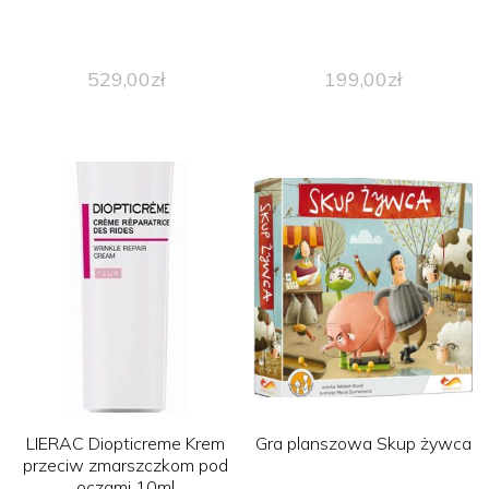
529,00
zł
199,00
zł
LIERAC Diopticreme Krem
Gra planszowa Skup żywca
przeciw zmarszczkom pod
oczami 10ml