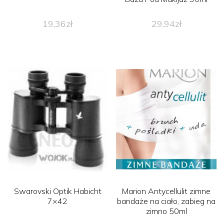
19,36
zł
29,94
zł
Swarovski Optik Habicht
Marion Antycellulit zimne
7×42
bandaże na ciało, zabieg na
zimno 50ml