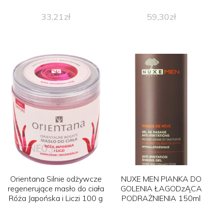
33,21
zł
59,30
zł
Orientana Silnie odżywcze
NUXE MEN PIANKA DO
regenerujące masło do ciała
GOLENIA ŁAGODzĄCA
Róża Japońska i Liczi 100 g
PODRAŻNIENIA 150ml