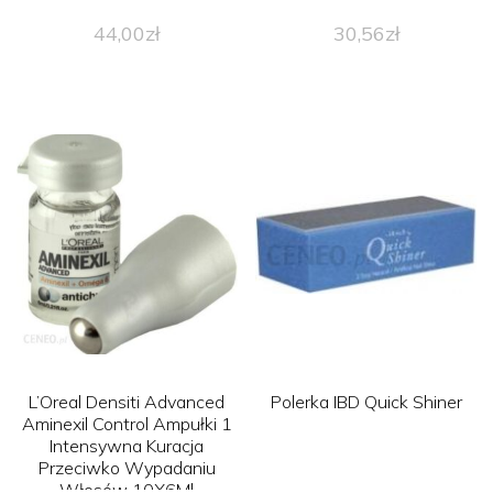
44,00
zł
30,56
zł
L’Oreal Densiti Advanced
Polerka IBD Quick Shiner
Aminexil Control Ampułki 1
Intensywna Kuracja
Przeciwko Wypadaniu
Włosów 10X6Ml