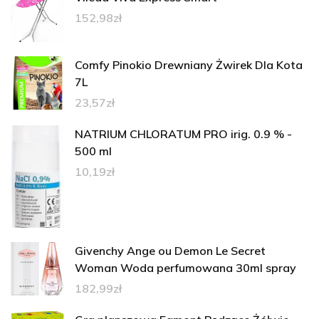
152,98
zł
Comfy Pinokio Drewniany Żwirek Dla Kota
7L
23,57
zł
NATRIUM CHLORATUM PRO irig. 0.9 % -
500 ml
10,19
zł
Givenchy Ange ou Demon Le Secret
Woman Woda perfumowana 30ml spray
182,99
zł