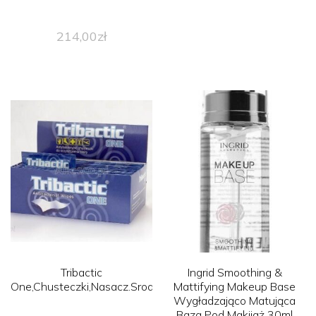
214,00
zł
Tribactic
Ingrid Smoothing &
One,Chusteczki,Nasacz.Srod.Dezyn,40Sasz.
Mattifying Makeup Base
Wygładzająco Matująca
Baza Pod Makijaż 30ml