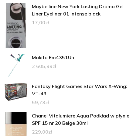
Maybelline New York Lasting Drama Gel
Liner Eyeliner 01 intense black
17,00
zł
Makita Em4351Uh
2 605,99
zł
Fantasy Flight Games Star Wars X-Wing:
VT-49
59,73
zł
Chanel Vitalumiere Aqua Podkład w płynie
SPF 15 nr 20 Beige 30ml
229,00
zł