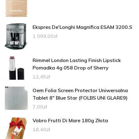
Ekspres De'Longhi Magnifica ESAM 3200.S
1 099,00
zł
Rimmel London Lasting Finish Lipstick
Pomadka 4g 058 Drop of Sherry
12,45
zł
Oem Folia Screen Protector Uniwersalna
Tablet 8" Blue Star (FOLBS UNI GLARE9)
7,00
zł
Vobro Frutti Di Mare 180g Złota
18,40
zł