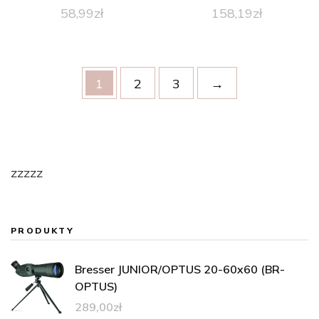
58,99
zł
158,19
zł
1
2
3
→
zzzzz
PRODUKTY
Bresser JUNIOR/OPTUS 20-60x60 (BR-
OPTUS)
289,00
zł