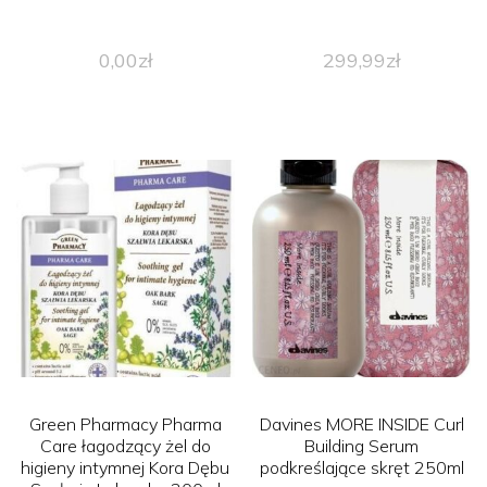
0,00
zł
299,99
zł
Green Pharmacy Pharma
Davines MORE INSIDE Curl
Care łagodzący żel do
Building Serum
higieny intymnej Kora Dębu
podkreślające skręt 250ml