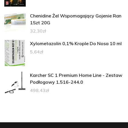
Chenidine Żel Wspomagający Gojenie Ran
1Szt 20G
32,30
zł
Xylometazolin 0,1% Krople Do Nosa 10 ml
5,64
zł
Karcher SC 1 Premium Home Line - Zestaw
Podłogowy 1.516-244.0
498,43
zł