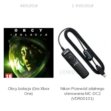
469,00
zł
1 949,00
zł
Obcy Izolacja (Gra Xbox
Nikon Przewód zdalnego
One)
sterowania MC-DC2
(VDR00101)