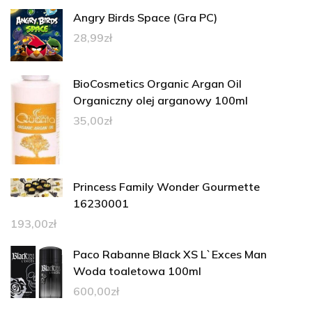
Angry Birds Space (Gra PC)
28,99
zł
BioCosmetics Organic Argan Oil
Organiczny olej arganowy 100ml
35,00
zł
Princess Family Wonder Gourmette
16230001
193,00
zł
Paco Rabanne Black XS L`Exces Man
Woda toaletowa 100ml
600,00
zł