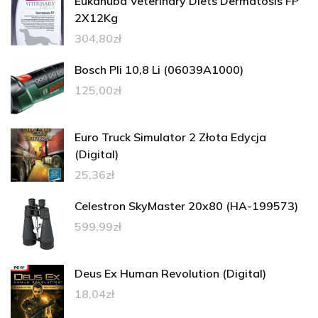
Eukanuba Veterinary Diets Dermatosis FP
2X12Kg
304,80
zł
Bosch Pli 10,8 Li (06039A1000)
125,00
zł
Euro Truck Simulator 2 Złota Edycja
(Digital)
25,36
zł
Celestron SkyMaster 20x80 (HA-199573)
599,99
zł
Deus Ex Human Revolution (Digital)
18,04
zł