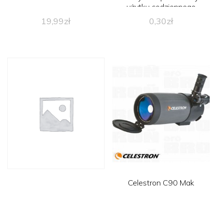
użytku codziennego
19,99
zł
0,30
zł
Celestron C90 Mak