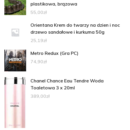
plastikowa, brązowa
55,00
zł
Orientana Krem do twarzy na dzien i noc
drzewo sandałowe i kurkuma 50g
25,19
zł
Metro Redux (Gra PC)
74,90
zł
Chanel Chance Eau Tendre Woda
Toaletowa 3 x 20ml
389,00
zł