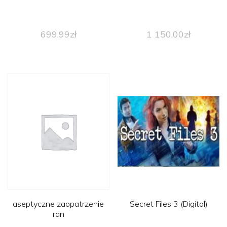
699,99
zł
1 150,00
zł
aseptyczne zaopatrzenie
Secret Files 3 (Digital)
ran