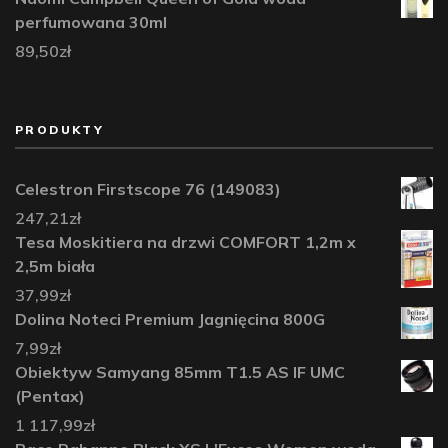
perfumowana 30ml
89,50
zł
PRODUKTY
Celestron Firstscope 76 (149083)
247,21
zł
Tesa Moskitiera na drzwi COMFORT 1,2m x
2,5m biała
37,99
zł
Dolina Noteci Premium Jagnięcina 800G
7,99
zł
Obiektyw Samyang 85mm T1.5 AS IF UMC
(Pentax)
1 117,99
zł