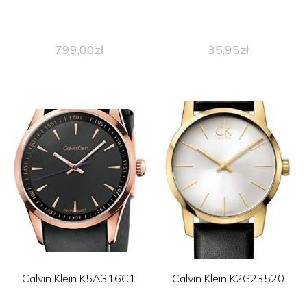
799,00
zł
35,95
zł
Calvin Klein K5A316C1
Calvin Klein K2G23520