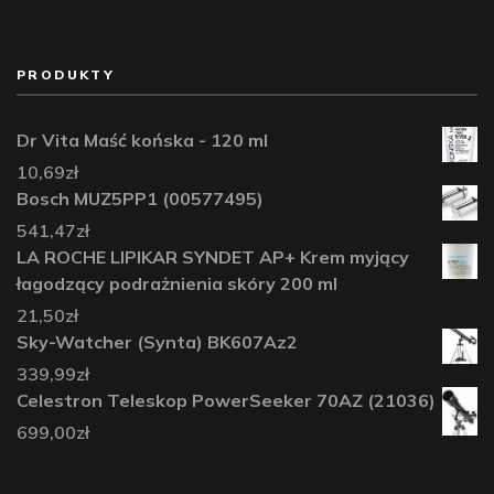
PRODUKTY
Dr Vita Maść końska - 120 ml
10,69
zł
Bosch MUZ5PP1 (00577495)
541,47
zł
LA ROCHE LIPIKAR SYNDET AP+ Krem myjący
łagodzący podrażnienia skóry 200 ml
21,50
zł
Sky-Watcher (Synta) BK607Az2
339,99
zł
Celestron Teleskop PowerSeeker 70AZ (21036)
699,00
zł