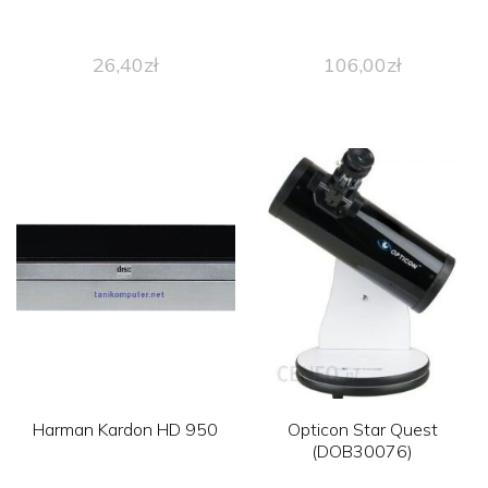
26,40
zł
106,00
zł
Harman Kardon HD 950
Opticon Star Quest
(DOB30076)