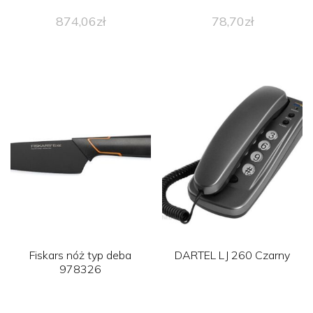
874,06
zł
78,70
zł
Fiskars nóż typ deba
DARTEL LJ 260 Czarny
978326