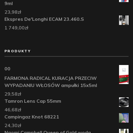
9ml
23,98
zł
Ekspres De'Longhi ECAM 23.460.S
1 749,00
zł
PRODUKTY
00
FARMONA RADICAL KURACJA PRZECIW
WYPADANIU WŁOSÓW ampułki 15x5ml
29,58
zł
Tamron Lens Cap 55mm
46,68
zł
Campingaz Knot 68221
24,30
zł
Naomi Campbell Queen of Gold woda