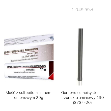
1 049,99
zł
Maść z sulfobituminianem
Gardena combisystem –
amonowym 20g
trzonek aluminiowy 130
(3734-20)