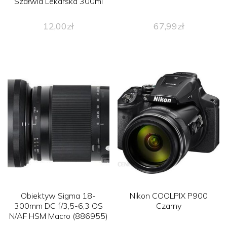
Szałwia Lekarska 300ml
12,00
zł
67,99
zł
Obiektyw Sigma 18-
Nikon COOLPIX P900
300mm DC f/3,5-6,3 OS
Czarny
N/AF HSM Macro (886955)