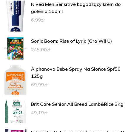
Nivea Men Sensitive Łagodzący krem do
golenia 100ml
6,99
zł
Sonic Boom: Rise of Lyric (Gra Wii U)
245,00
zł
Alphanova Bebe Spray Na Słońce Spf50
125g
69,99
zł
Brit Care Senior All Breed Lamb&Rice 3Kg
49,19
zł