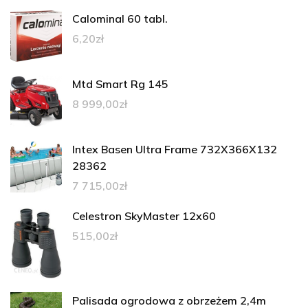
Calominal 60 tabl.
6,20
zł
Mtd Smart Rg 145
8 999,00
zł
Intex Basen Ultra Frame 732X366X132
28362
7 715,00
zł
Celestron SkyMaster 12x60
515,00
zł
Palisada ogrodowa z obrzeżem 2,4m