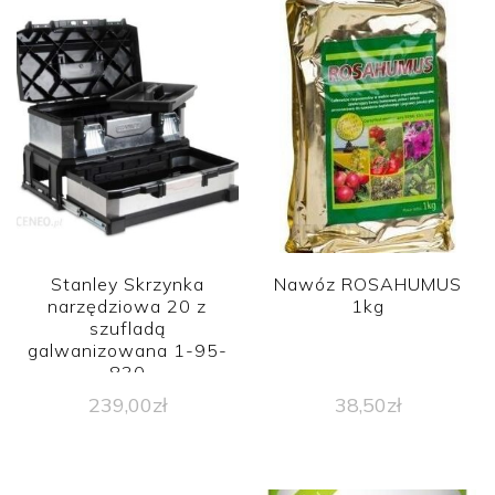
Stanley Skrzynka
Nawóz ROSAHUMUS
narzędziowa 20 z
1kg
szufladą
galwanizowana 1-95-
830
239,00
zł
38,50
zł