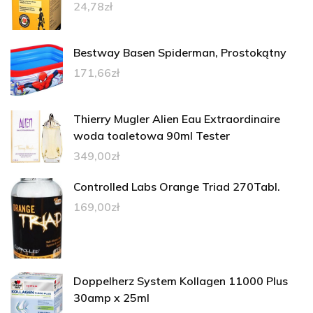
24,78
zł
Bestway Basen Spiderman, Prostokątny
171,66
zł
Thierry Mugler Alien Eau Extraordinaire
woda toaletowa 90ml Tester
349,00
zł
Controlled Labs Orange Triad 270Tabl.
169,00
zł
Doppelherz System Kollagen 11000 Plus
30amp x 25ml