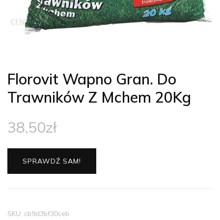
Florovit Wapno Gran. Do
Trawników Z Mchem 20Kg
38,50
zł
SPRAWDŹ SAM!
SKU:
cb9d3bf30ceb