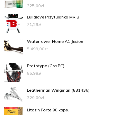
325,00
zł
Lullalove Przytulanka MR B
71,29
zł
Waterrower Home A1 Jesion
5 499,00
zł
Prototype (Gra PC)
86,98
zł
Leatherman Wingman (831436)
329,00
zł
Litozin Forte 90 kaps.