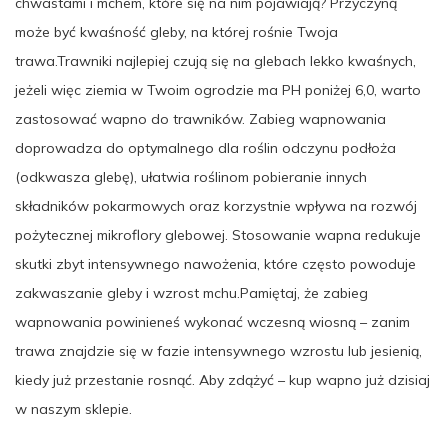
chwastami i mchem, które się na nim pojawiają? Przyczyną
może być kwaśność gleby, na której rośnie Twoja
trawa.Trawniki najlepiej czują się na glebach lekko kwaśnych,
jeżeli więc ziemia w Twoim ogrodzie ma PH poniżej 6,0, warto
zastosować wapno do trawników. Zabieg wapnowania
doprowadza do optymalnego dla roślin odczynu podłoża
(odkwasza glebę), ułatwia roślinom pobieranie innych
składników pokarmowych oraz korzystnie wpływa na rozwój
pożytecznej mikroflory glebowej. Stosowanie wapna redukuje
skutki zbyt intensywnego nawożenia, które często powoduje
zakwaszanie gleby i wzrost mchu.Pamiętaj, że zabieg
wapnowania powinieneś wykonać wczesną wiosną – zanim
trawa znajdzie się w fazie intensywnego wzrostu lub jesienią,
kiedy już przestanie rosnąć. Aby zdążyć – kup wapno już dzisiaj
w naszym sklepie.