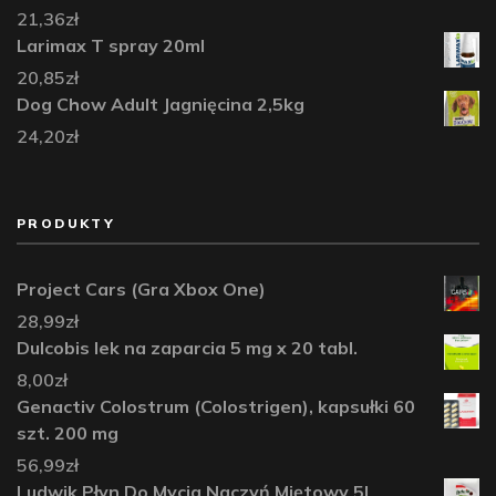
21,36
zł
Larimax T spray 20ml
20,85
zł
Dog Chow Adult Jagnięcina 2,5kg
24,20
zł
PRODUKTY
Project Cars (Gra Xbox One)
28,99
zł
Dulcobis lek na zaparcia 5 mg x 20 tabl.
8,00
zł
Genactiv Colostrum (Colostrigen), kapsułki 60
szt. 200 mg
56,99
zł
Ludwik Płyn Do Mycia Naczyń Miętowy 5L