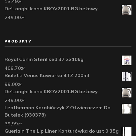
13,49
zł
De'Longhi Icona KBOV2001.BG beżowy
249,00
zł
PRODUKTY
Royal Canin Sterilised 37 2x10kg
409,70
zł
Bialetti Venus Kawiarka 4TZ 200ml
99,00
zł
De'Longhi Icona KBOV2001.BG beżowy
249,00
zł
Leatherman Karabińczyk Z Otwieraczem Do
Butelek (930378)
39,99
zł
Guerlain The Lip Liner Konturówka do ust 0,35g