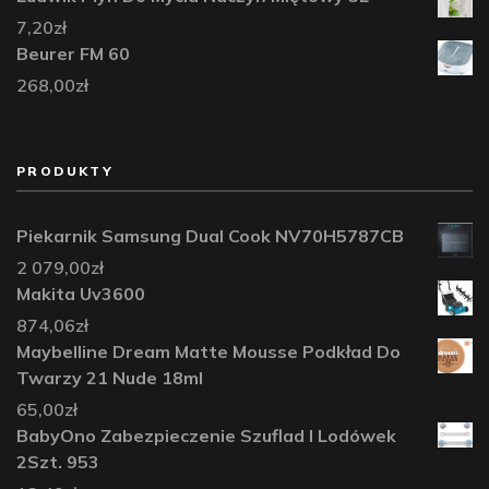
7,20
zł
Beurer FM 60
268,00
zł
PRODUKTY
Piekarnik Samsung Dual Cook NV70H5787CB
2 079,00
zł
Makita Uv3600
874,06
zł
Maybelline Dream Matte Mousse Podkład Do
Twarzy 21 Nude 18ml
65,00
zł
BabyOno Zabezpieczenie Szuflad I Lodówek
2Szt. 953