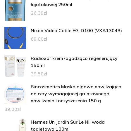
łojotokowej 250ml
26,39
zł
Nikon Video Cable EG-D100 (VXA13043)
69,00
zł
Radioxar krem łagodząco regenerujący
150ml
39,50
zł
Biocosmetics Maska algowa nawilżająca
do cery wymagającej gruntownego
nawilżenia i oczyszczenia 150 g
39,00
zł
Hermes Un Jardin Sur Le Nil woda
toaletowa 100ml