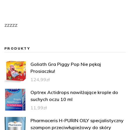
zzzzz
PRODUKTY
Goliath Gra Piggy Pop Nie pękaj
Prosiaczku!
124,99
zł
Optrex Actidrops nawilżające krople do
suchych oczu 10 ml
11,99
zł
Pharmaceris H-PURIN OILY specjalistyczny
szampon przeciwłupieżowy do skóry