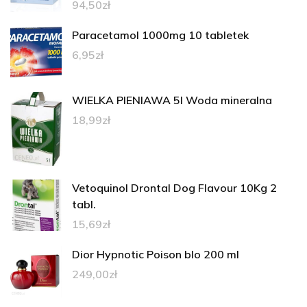
94,50
zł
Paracetamol 1000mg 10 tabletek
6,95
zł
WIELKA PIENIAWA 5l Woda mineralna
18,99
zł
Vetoquinol Drontal Dog Flavour 10Kg 2
tabl.
15,69
zł
Dior Hypnotic Poison blo 200 ml
249,00
zł