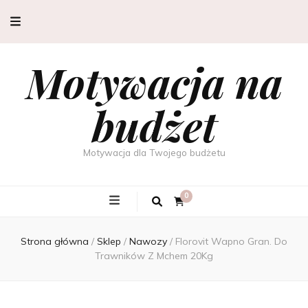
Motywacja na
budżet
Motywacja dla Twojego budżetu
0
Strona główna
/
Sklep
/
Nawozy
/
Florovit Wapno Gran. Do
Trawników Z Mchem 20Kg