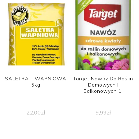
SALETRA – WAPNIOWA
Target Nawóz Do Roślin
5kg
Domowych I
Balkonowych 1l
22,00
zł
9,99
zł