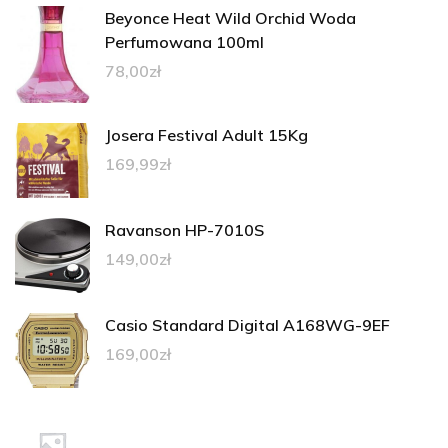
Beyonce Heat Wild Orchid Woda
Perfumowana 100ml
78,00
zł
Josera Festival Adult 15Kg
169,99
zł
Ravanson HP-7010S
149,00
zł
Casio Standard Digital A168WG-9EF
169,00
zł