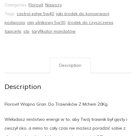
Categories:
Florovit
,
Nawozy
Tags:
castrol edge 5w40
,
jaki środek do konserwacji
podwozia
,
olej silnikowy 5w30
,
środek do czyszczenia
tapicerki
,
stp
,
taryfikator mandatów
Description
Description
Florovit Wapno Gran. Do Trawników Z Mchem 20Kg
Wkładasz mnóstwo energii w to, aby Twój trawnik był gęsty i
cieszył oko, a mimo to cały czas nie możesz poradzić sobie z