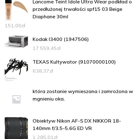
Lancome Teint Idole Ultra Wear podkład o
przedłużonej trwałości spf15 03 Beige
Diaphane 30ml
151,00
zł
Kodak I3400 (1947506)
17 559,45
zł
TEXAS Kultywator (91070000100)
638,37
zł
która zostanie wymieszana i zamrożona w
mgnieniu oka.
Obiektyw Nikon AF-S DX NIKKOR 18-
140mm f/3.5-5.6G ED VR
1 285,01
zł