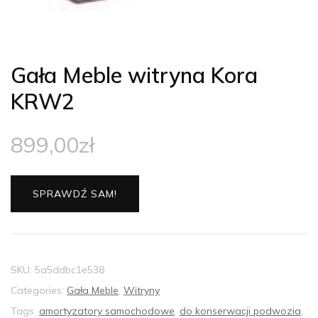
Gała Meble witryna Kora
KRW2
899,00
zł
SPRAWDŹ SAM!
SKU:
5a5ddbc1e538
Categories:
Gała Meble
,
Witryny
Tags:
amortyzatory samochodowe
,
do konserwacji podwozia
,