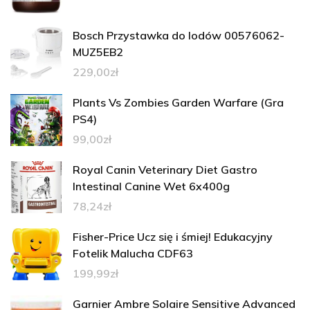
Bosch Przystawka do lodów 00576062-
MUZ5EB2
229,00
zł
Plants Vs Zombies Garden Warfare (Gra
PS4)
99,00
zł
Royal Canin Veterinary Diet Gastro
Intestinal Canine Wet 6x400g
78,24
zł
Fisher-Price Ucz się i śmiej! Edukacyjny
Fotelik Malucha CDF63
199,99
zł
Garnier Ambre Solaire Sensitive Advanced