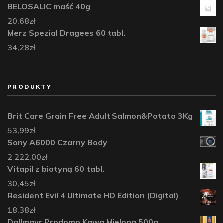
BELOSALIC maść 40g
20,68
zł
Merz Spezial Dragees 60 tabl.
34,28
zł
PRODUKTY
Brit Care Grain Free Adult Salmon&Potato 3Kg
53,99
zł
Sony A6000 Czarny Body
2 222,00
zł
Vitapil z biotyną 60 tabl.
30,45
zł
Resident Evil 4 Ultimate HD Edition (Digital)
18,38
zł
Dallmayr Prodomo Kawa Mielona 500g