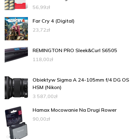
56,99
zł
Far Cry 4 (Digital)
23,72
zł
REMINGTON PRO Sleek&Curl S6505
118,00
zł
Obiektyw Sigma A 24-105mm f/4 DG OS
HSM (Nikon)
3 587,00
zł
Hamax Mocowanie Na Drugi Rower
90,00
zł