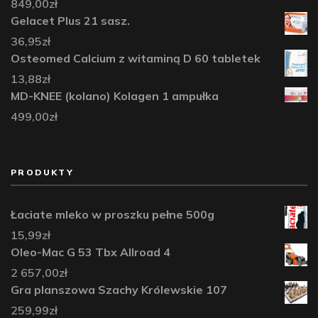
849,00
zł
Gelacet Plus 21 sasz.
36,95
zł
Osteomed Calcium z witaminą D 60 tabletek
13,88
zł
MD-KNEE (kolano) Kolagen 1 ampułka
499,00
zł
PRODUKTY
Łaciate mleko w proszku pełne 500g
15,99
zł
Oleo-Mac G 53 Tbx Allroad 4
2 657,00
zł
Gra planszowa Szachy Królewskie 107
259,99
zł