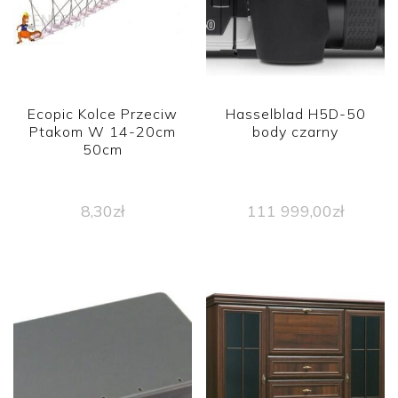
Ecopic Kolce Przeciw
Hasselblad H5D-50
Ptakom W 14-20cm
body czarny
50cm
8,30
zł
111 999,00
zł