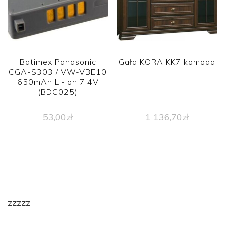
Batimex Panasonic
Gała KORA KK7 komoda
CGA-S303 / VW-VBE10
650mAh Li-Ion 7,4V
(BDC025)
53,00
zł
1 136,70
zł
zzzzz