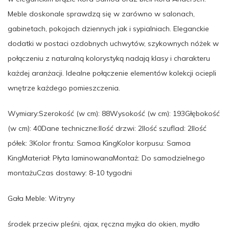
Meble doskonale sprawdzą się w zarówno w salonach,
gabinetach, pokojach dziennych jak i sypialniach. Eleganckie
dodatki w postaci ozdobnych uchwytów, szykownych nóżek w
połączeniu z naturalną kolorystyką nadają klasy i charakteru
każdej aranżacji. Idealne połączenie elementów kolekcji ociepli
wnętrze każdego pomieszczenia.
Wymiary:Szerokość (w cm): 88Wysokość (w cm): 193Głębokość
(w cm): 40Dane techniczne:Ilość drzwi: 2Ilość szuflad: 2Ilość
półek: 3Kolor frontu: Samoa KingKolor korpusu: Samoa
KingMateriał: Płyta laminowanaMontaż: Do samodzielnego
montażuCzas dostawy: 8-10 tygodni
Gała Meble: Witryny
środek przeciw pleśni, ajax, ręczna myjka do okien, mydło