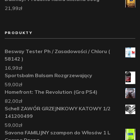
21,99
zł
PRODUKTY
Besway Tester Ph / Zasadowości / Chloru (
58142 )
16,99
zł
Sportsbalm Balsam Rozgrzewający
59,00
zł
Homefront: The Revolution (Gra PS4)
82,00
zł
Schell ZAWÓR GRZEJNIKOWY KATOWY 1/2
141200499
59,00
zł
Savona FAMILIJNY szampon do Włosów 1 L