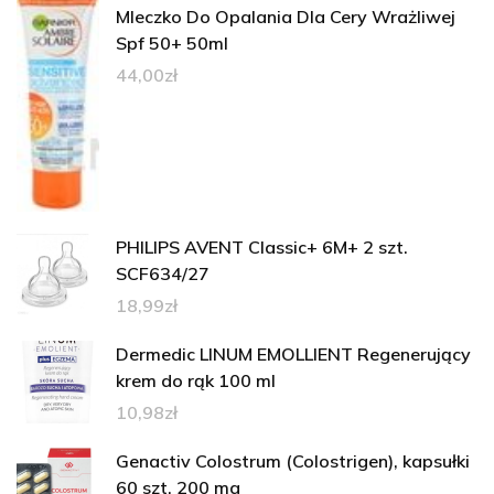
Mleczko Do Opalania Dla Cery Wrażliwej
Spf 50+ 50ml
44,00
zł
PHILIPS AVENT Classic+ 6M+ 2 szt.
SCF634/27
18,99
zł
Dermedic LINUM EMOLLIENT Regenerujący
krem do rąk 100 ml
10,98
zł
Genactiv Colostrum (Colostrigen), kapsułki
60 szt. 200 mg