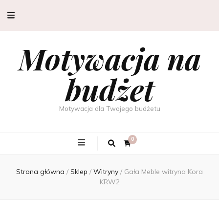
Motywacja na
budżet
Motywacja dla Twojego budżetu
0
Strona główna
/
Sklep
/
Witryny
/
Gała Meble witryna Kora
KRW2