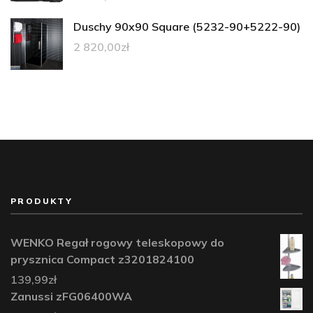
Duschy 90x90 Square (5232-90+5222-90)
2 820,00
zł
PRODUKTY
WENKO Regał rogowy teleskopowy do
prysznica Compact z3201824100
139,99
zł
Zanussi zFG06400WA