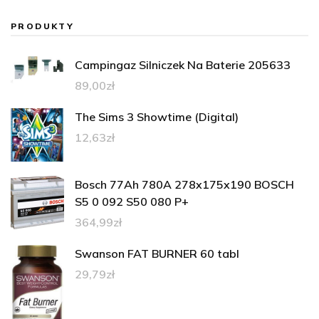
PRODUKTY
Campingaz Silniczek Na Baterie 205633
89,00
zł
The Sims 3 Showtime (Digital)
12,63
zł
Bosch 77Ah 780A 278x175x190 BOSCH
S5 0 092 S50 080 P+
364,99
zł
Swanson FAT BURNER 60 tabl
29,79
zł