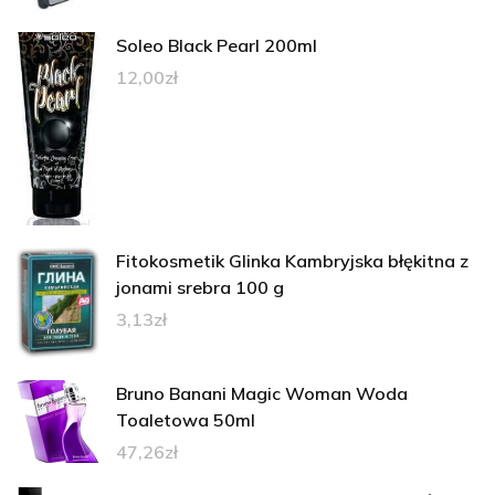
Soleo Black Pearl 200ml
12,00
zł
Fitokosmetik Glinka Kambryjska błękitna z
jonami srebra 100 g
3,13
zł
Bruno Banani Magic Woman Woda
Toaletowa 50ml
47,26
zł