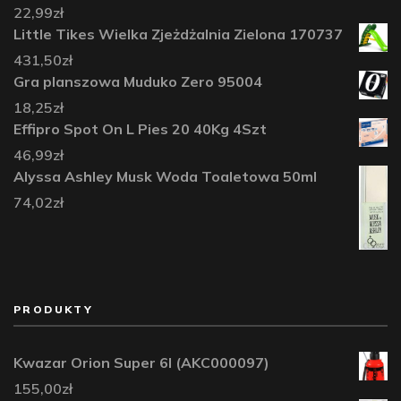
22,99
zł
Little Tikes Wielka Zjeżdżalnia Zielona 170737
431,50
zł
Gra planszowa Muduko Zero 95004
18,25
zł
Effipro Spot On L Pies 20 40Kg 4Szt
46,99
zł
Alyssa Ashley Musk Woda Toaletowa 50ml
74,02
zł
PRODUKTY
Kwazar Orion Super 6l (AKC000097)
155,00
zł