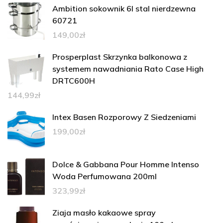
Ambition sokownik 6l stal nierdzewna
60721
149,00
zł
Prosperplast Skrzynka balkonowa z
systemem nawadniania Rato Case High
DRTC600H
144,99
zł
Intex Basen Rozporowy Z Siedzeniami
199,00
zł
Dolce & Gabbana Pour Homme Intenso
Woda Perfumowana 200ml
323,99
zł
Ziaja masło kakaowe spray