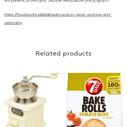
wtryskiwacze benzyny, zestaw wkrętaków precyzyjnych
https://foodworks.pl/pl/aktualnosci/czy-opas-wolcow-jest-
oplacalny
Related products