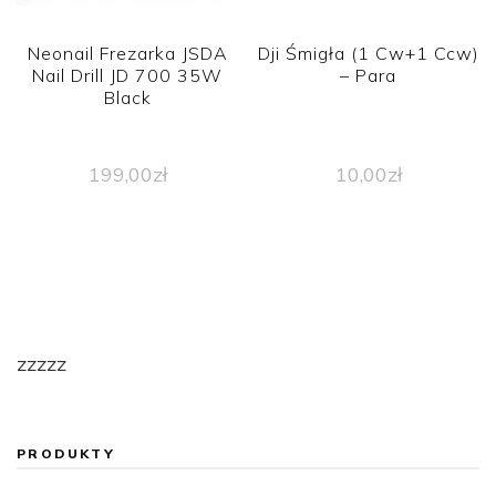
Neonail Frezarka JSDA
Dji Śmigła (1 Cw+1 Ccw)
Nail Drill JD 700 35W
– Para
Black
199,00
zł
10,00
zł
zzzzz
PRODUKTY