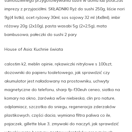
samodzielnego przygotowywania sushi w domu lub podczas
imprezy z przyjaciółmi. SKŁADNIKI Ryż do sushi 250g, liście nori
9g(4 listki), ocet ryżowy 30ml, sos sojowy 32 ml (4x8ml), imbir
różowy 20g (2x10g), pasta wasabi 5g (2×2,5g), mata
bambusowa, pałeczki do sushi 2 pary
House of Asia: Kuchnie świata
calostim k2, meblin opinie, rękawiczki nitrylowe s 100szt,
dozowniki do papieru toaletowego, jak sprawdzić czy
akumulator jest naładowany na prostowniku, uchwyty
magnetyczne do telefonu, sharp fp-f30euh ceneo, siatka na
komary na okno, żarówka w5w niebieska, clin pro nature,
odplamiacz, szczotka do sniegu, regeneracja zderzaków
plastikowych, części dacia, wymiana filtra paliwa co ile,
pajaczek, gillette blue 3, zmywaki do naczyń, jak sprawdzić