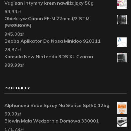
Vagisan intymny krem nawilżający 50g
69,99
zł
Obiektyw Canon EF-M 22mm f/2 STM
(5985B005)
945,00
zł
Beaba Aplikator Do Nosa Minidoo 920311
28,37
zł
Konsola New Nintendo 3DS XL Czarna
989,99
zł
PRODUKTY
Alphanova Bebe Spray Na Słońce Spf50 125g
69,99
zł
Biowin Mała Wędzarnia Domowa 330001
171,73
zł