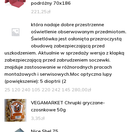
podróżny 70x186
221,25
zł
która nadaje dobre przestrzenne
oświetlenie obserwowanym przedmiotom.
Świetlówka jest osłonięta przezroczystą
obudową zabezpieczającą przed
uszkodzeniem. Aktualnie w sprzedaży wersja z klapką
zabezpieczającą przed zabrudzeniem soczewki.
znajduje zastosowanie w różnorodnych pracach
montażowych i serwisowych.Moc optyczna lupy
(powiększenie): 5 dioptrii (2
25 120 240 105 220 242 145 280,00
zł
VEGAMARKET Chrupki gryczane-
czosnkowe 50g
3,35
zł
Nice Shel 75