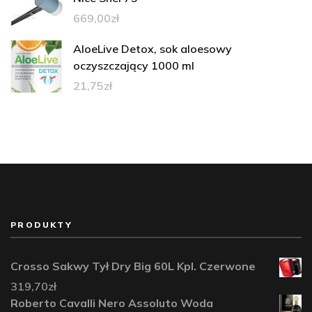
669,00
zł
AloeLive Detox, sok aloesowy
oczyszczający 1000 ml
21,75
zł
PRODUKTY
Crosso Sakwy Tył Dry Big 60L Kpl. Czerwone
319,70
zł
Roberto Cavalli Nero Assoluto Woda