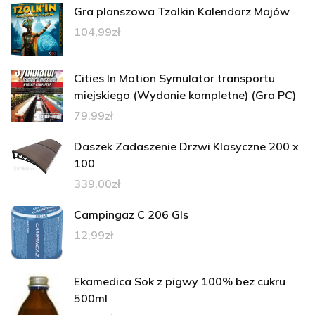
Gra planszowa Tzolkin Kalendarz Majów
104,99
zł
Cities In Motion Symulator transportu
miejskiego (Wydanie kompletne) (Gra PC)
79,99
zł
Daszek Zadaszenie Drzwi Klasyczne 200 x
100
339,00
zł
Campingaz C 206 Gls
12,99
zł
Ekamedica Sok z pigwy 100% bez cukru
500ml