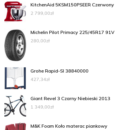
KitchenAid 5KSM150PSEER Czerwony
2 799,00
zł
Michelin Pilot Primacy 225/45R17 91V
280,00
zł
Grohe Rapid-Sl 38840000
427,34
zł
Giant Revel 3 Czarny Niebieski 2013
1 349,00
zł
M&K Foam Koło materac piankowy