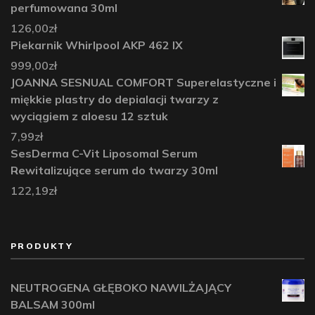
perfumowana 30ml
126,00
zł
Piekarnik Whirlpool AKP 462 IX
999,00
zł
JOANNA SESNUAL COMFORT Superelastyczne i
miękkie plastry do depialacji twarzy z
wyciągiem z aloesu 12 sztuk
7,99
zł
SesDerma C-Vit Liposomal Serum
Rewitalizujące serum do twarzy 30ml
122,19
zł
PRODUKTY
NEUTROGENA GŁĘBOKO NAWILŻAJĄCY
BALSAM 300ml