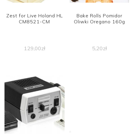
Zest for Live Holand HL
Bake Rolls Pomidor
CM8521-CM
Oliwki Oregano 160g
129,00
zł
5,20
zł