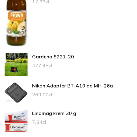
17,99
zł
Gardena 8221-20
477,45
zł
Nikon Adapter BT-A10 do MH-26a
269,00
zł
Linomag krem 30 g
7,84
zł