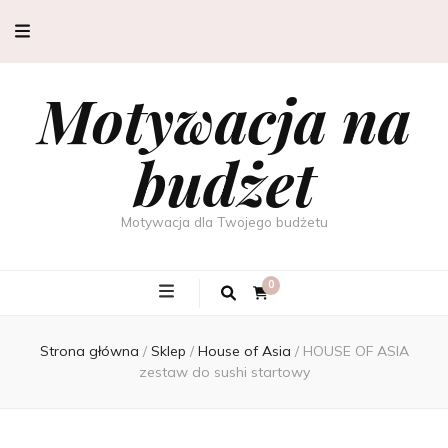
Motywacja na
budżet
Motywacja dla Twojego budżetu
0
Strona główna
/
Sklep
/
House of Asia
/
HOUSE OF ASIA
zestaw do sushi startowy