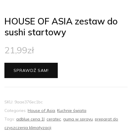
HOUSE OF ASIA zestaw do
sushi startowy
21,99
zł
SPRAWDŹ SAM!
SKU:
9aae376ec1bc
Categories:
House of Asia
,
Kuchnie świata
Tags:
adblue cena 1l
,
ceratec
,
guma w sprayu
,
preparat do
czyszczenia klimatyzacji