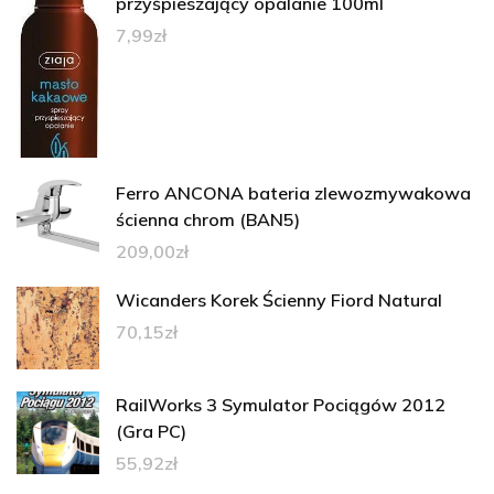
przyśpieszający opalanie 100ml
7,99
zł
Ferro ANCONA bateria zlewozmywakowa
ścienna chrom (BAN5)
209,00
zł
Wicanders Korek Ścienny Fiord Natural
70,15
zł
RailWorks 3 Symulator Pociągów 2012
(Gra PC)
55,92
zł