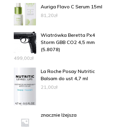
Auriga Flavo C Serum 15ml
81,20
zł
Wiatrówka Beretta Px4
Storm GBB CO2 4,5 mm
(5.8078)
499,00
zł
La Roche Posay Nutritic
Balsam do ust 4,7 ml
21,00
zł
znacznie lżejsza