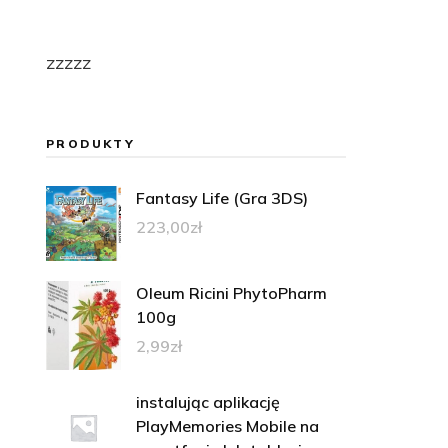
zzzzz
PRODUKTY
Fantasy Life (Gra 3DS)
223,00
zł
Oleum Ricini PhytoPharm
100g
2,99
zł
instalując aplikację
PlayMemories Mobile na