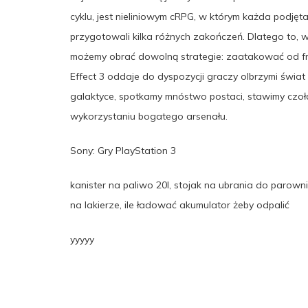
cyklu, jest nieliniowym cRPG, w którym każda podję
przygotowali kilka różnych zakończeń. Dlatego to, 
możemy obrać dowolną strategie: zaatakować od fro
Effect 3 oddaje do dyspozycji graczy olbrzymi świat
galaktyce, spotkamy mnóstwo postaci, stawimy czoł
wykorzystaniu bogatego arsenału.
Sony: Gry PlayStation 3
kanister na paliwo 20l, stojak na ubrania do parown
na lakierze, ile ładować akumulator żeby odpalić
yyyyy