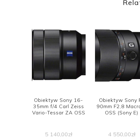
Rela
Obiektyw Sony 16-
Obiektyw Sony 
35mm f/4 Carl Zeiss
90mm F2,8 Macr
Vario-Tessar ZA OSS
OSS (Sony E)
5 140,00
zł
4 550,00
zł