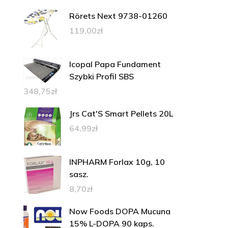
Rörets Next 9738-01260
119,00
zł
Icopal Papa Fundament
Szybki Profil SBS
348,75
zł
Jrs Cat'S Smart Pellets 20L
64,99
zł
INPHARM Forlax 10g, 10
sasz.
8,70
zł
Now Foods DOPA Mucuna
15% L-DOPA 90 kaps.