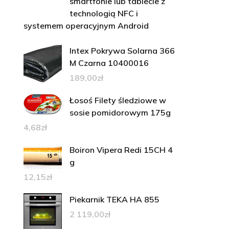
smartfonie lub tablecie z
technologią NFC i
systemem operacyjnym Android
Intex Pokrywa Solarna 366
M Czarna 10400016
189,00
zł
Łosoś Filety śledziowe w
sosie pomidorowym 175g
4,68
zł
Boiron Vipera Redi 15CH 4
g
12,15
zł
Piekarnik TEKA HA 855
2 119,00
zł