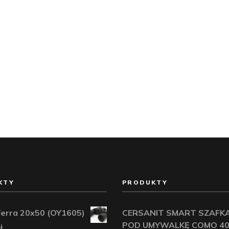
KTY
PRODUKTY
Terra 20x50 (OY1605)
CERSANIT SMART SZAFK
POD UMYWALKĘ COMO 40
ł