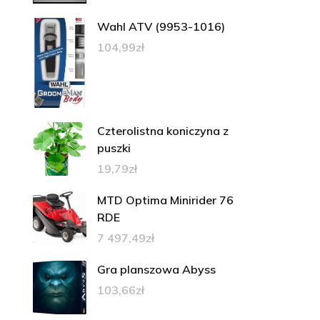
Wahl ATV (9953-1016)
104,99
zł
Czterolistna koniczyna z
puszki
19,79
zł
MTD Optima Minirider 76
RDE
7 497,49
zł
Gra planszowa Abyss
103,66
zł