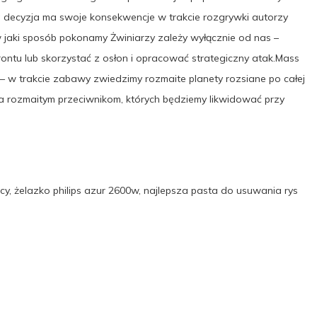
ta decyzja ma swoje konsekwencje w trakcie rozgrywki autorzy
w jaki sposób pokonamy Żwiniarzy zależy wyłącznie od nas –
ntu lub skorzystać z osłon i opracować strategiczny atak.Mass
 – w trakcie zabawy zwiedzimy rozmaite planety rozsiane po całej
a rozmaitym przeciwnikom, których będziemy likwidować przy
icy, żelazko philips azur 2600w, najlepsza pasta do usuwania rys