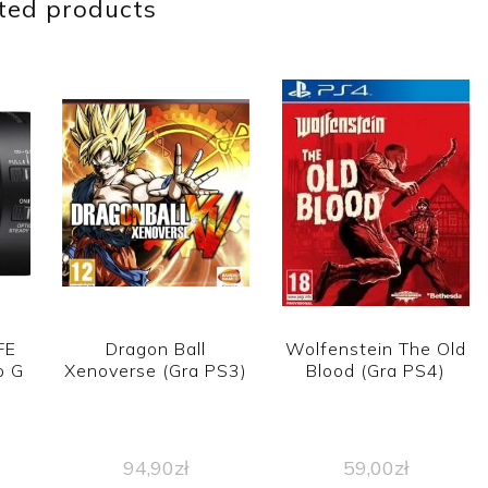
ted products
FE
Dragon Ball
Wolfenstein The Old
o G
Xenoverse (Gra PS3)
Blood (Gra PS4)
94,90
zł
59,00
zł