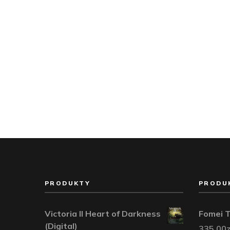
PRODUKTY
PRODU
Victoria II Heart of Darkness
Fomei 
(Digital)
335,00
z