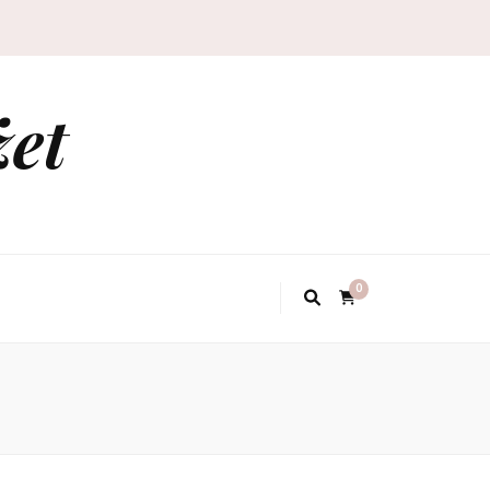
żet
0