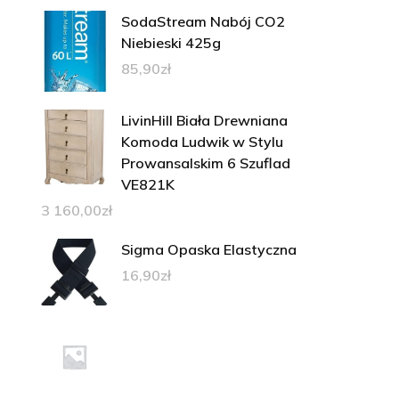
SodaStream Nabój CO2
Niebieski 425g
85,90
zł
LivinHill Biała Drewniana
Komoda Ludwik w Stylu
Prowansalskim 6 Szuflad
VE821K
3 160,00
zł
Sigma Opaska Elastyczna
16,90
zł