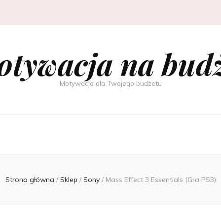
tywacja na bud
Motywacja dla Twojego budżetu
Strona główna
/
Sklep
/
Sony
/
Mass Effect 3 Essentials (Gra PS3)