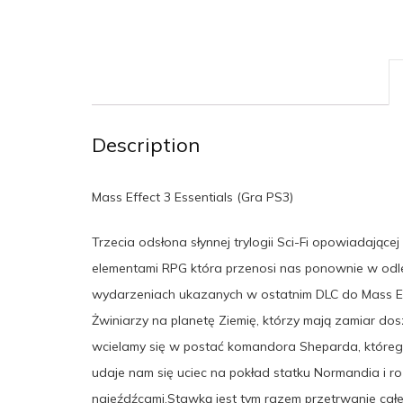
Description
Mass Effect 3 Essentials (Gra PS3)
Trzecia odsłona słynnej trylogii Sci-Fi opowiadając
elementami RPG która przenosi nas ponownie w odleg
wydarzeniach ukazanych w ostatnim DLC do Mass Eff
Żwiniarzy na planetę Ziemię, którzy mają zamiar dos
wcielamy się w postać komandora Sheparda, które
udaje nam się uciec na pokład statku Normandia i
najeźdźcami.Stawką jest tym razem przetrwanie cał