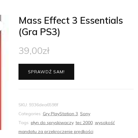
Mass Effect 3 Essentials
(Gra PS3)
39,00
zł
SPRAWDŹ SAM!
SKU:
9336dea6598f
Categories:
Gry PlayStation 3
,
Sony
Tags:
płyn do spryskiwaczy
,
tec 2000
,
wysokość
mandatu za przekroczenie prędkości