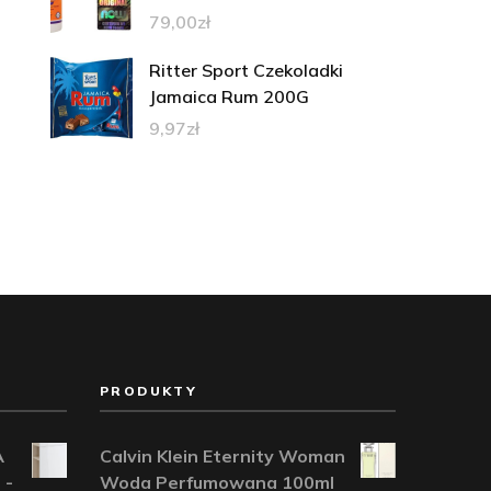
79,00
zł
Ritter Sport Czekoladki
Jamaica Rum 200G
9,97
zł
PRODUKTY
A
Calvin Klein Eternity Woman
 -
Woda Perfumowana 100ml