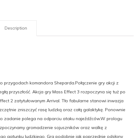
Description
ej o przygodach komandora Sheparda.Połączenie gry akcji z
łą przyszłość. Akcja gry Mass Effect 3 rozpoczyna się tuż po
ect 2 zatytułowanym Arrival. Tło fabularne stanowi inwazja
zczętnie zniszczyć rasę ludzką oraz całą galaktykę. Ponownie
go zadanie polega na odparciu ataku najeźdźców.W prologu
 rozpoczynamy gromadzenie sojuszników oraz walkę z
ego gatunku ludzkiego. Gra podobnie jak poprzednie odsłony