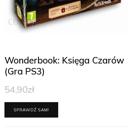
Wonderbook: Księga Czarów
(Gra PS3)
54,90
zł
SPRAWDŹ SAM!