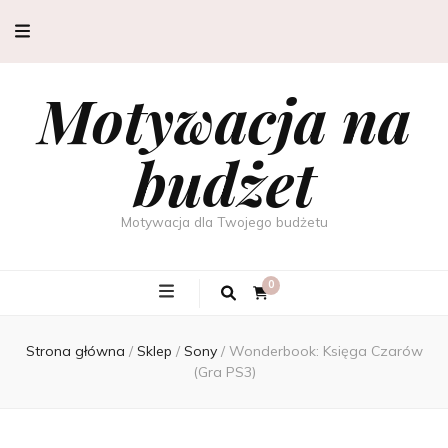
Motywacja na
budżet
Motywacja dla Twojego budżetu
0
Strona główna
/
Sklep
/
Sony
/
Wonderbook: Księga Czarów
(Gra PS3)