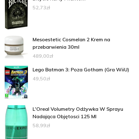
52,73
zł
Mesoestetic Cosmelan 2 Krem na
przebarwienia 30ml
489,00
zł
Lego Batman 3: Poza Gotham (Gra WiiU)
49,50
zł
L'Oreal Volumetry Odżywka W Sprayu
Nadająca Objętosci 125 Ml
58,99
zł