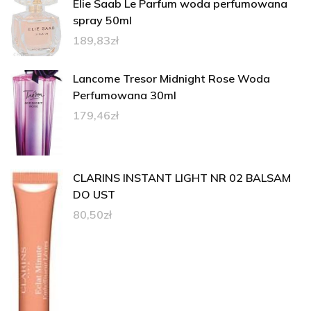
Elie Saab Le Parfum woda perfumowana
spray 50ml
189,83
zł
Lancome Tresor Midnight Rose Woda
Perfumowana 30ml
179,46
zł
CLARINS INSTANT LIGHT NR 02 BALSAM
DO UST
80,50
zł