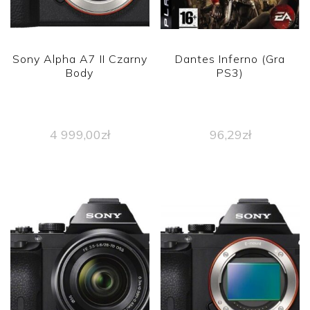
Sony Alpha A7 II Czarny
Dantes Inferno (Gra
Body
PS3)
4 999,00
zł
96,29
zł