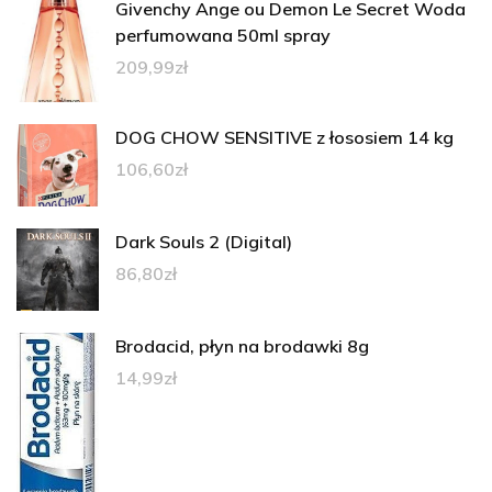
Givenchy Ange ou Demon Le Secret Woda
perfumowana 50ml spray
209,99
zł
DOG CHOW SENSITIVE z łososiem 14 kg
106,60
zł
Dark Souls 2 (Digital)
86,80
zł
Brodacid, płyn na brodawki 8g
14,99
zł