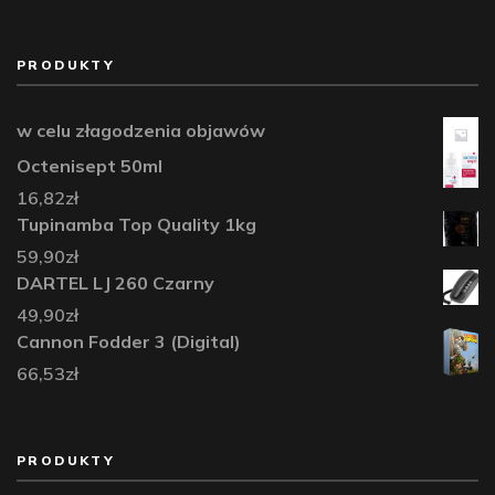
PRODUKTY
w celu złagodzenia objawów
Octenisept 50ml
16,82
zł
Tupinamba Top Quality 1kg
59,90
zł
DARTEL LJ 260 Czarny
49,90
zł
Cannon Fodder 3 (Digital)
66,53
zł
PRODUKTY