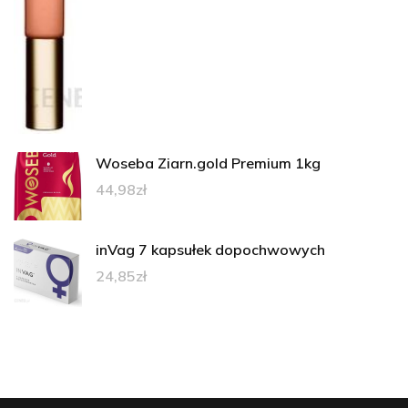
Woseba Ziarn.gold Premium 1kg
44,98
zł
inVag 7 kapsułek dopochwowych
24,85
zł