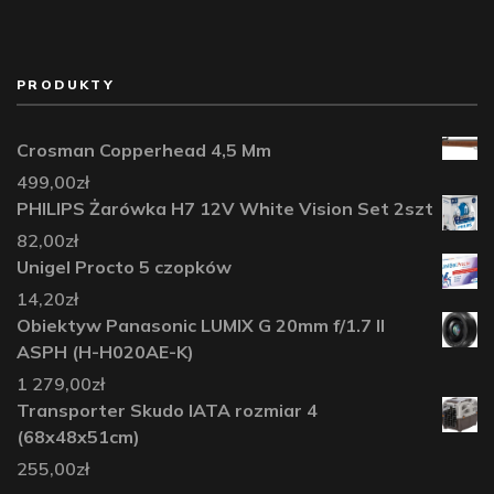
PRODUKTY
Crosman Copperhead 4,5 Mm
499,00
zł
PHILIPS Żarówka H7 12V White Vision Set 2szt
82,00
zł
Unigel Procto 5 czopków
14,20
zł
Obiektyw Panasonic LUMIX G 20mm f/1.7 II
ASPH (H-H020AE-K)
1 279,00
zł
Transporter Skudo IATA rozmiar 4
(68x48x51cm)
255,00
zł