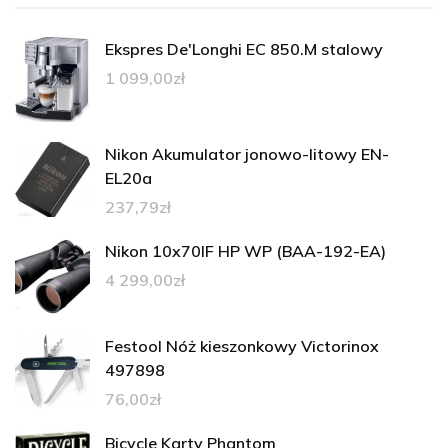
Ekspres De'Longhi EC 850.M stalowy
1 099,00
zł
Nikon Akumulator jonowo-litowy EN-
EL20a
237,79
zł
Nikon 10x70IF HP WP (BAA-192-EA)
4 299,00
zł
Festool Nóż kieszonkowy Victorinox
497898
76,00
zł
Bicycle Karty Phantom