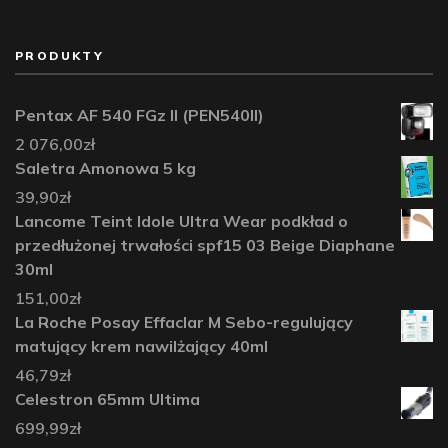
PRODUKTY
Pentax AF 540 FGz II (PEN540II)
2 076,00
zł
Saletra Amonowa 5 kg
39,90
zł
Lancome Teint Idole Ultra Wear podkład o
przedłużonej trwałości spf15 03 Beige Diaphane
30ml
151,00
zł
La Roche Posay Effaclar M Sebo-regulujący
matujący krem nawilżający 40ml
46,79
zł
Celestron 65mm Ultima
699,99
zł