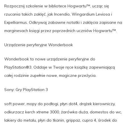
Rozpocznij szkolenie w bibliotece Hogwartu™, ucząc się
rzucania takich zaklęć, jak Incendio, Wingardium Leviosa i
Expelliarmus. Odkrywaj zabawne notatki i zaklęcia zapisane na
marginesach księgi przez poprzednich uczniów Hogwartu™.
Urządzenie peryferyjne Wonderbook
Wonderbook to nowe urządzenie peryferyjne do
PlayStation®3. Oddaje w Twoje ręce książkę zapewniającą
całej rodzinie zupełnie nowe, magiczne przeżycia.
Sony: Gry PlayStation 3
soft power, mopy do podłogi, płyn dot4, drążek kierowniczy,
odkurzacz kerch xtreme 3000, żarówka duża, domestos do wc,
lakiery do metalu, płyn do tkanin, grippaz, cupra 4, środek do