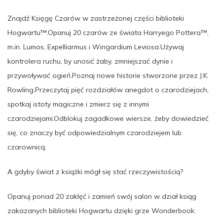
Znajdź Księgę Czarów w zastrzeżonej części biblioteki
Hogwartu™.Opanuj 20 czarów ze świata Harryego Pottera™,
m.in. Lumos, Expelliarmus i Wingardium Leviosa.Używaj
kontrolera ruchu, by unosić żaby, zmniejszać dynie i
przywoływać ogień.Poznaj nowe historie stworzone przez J.K.
Rowling.Przeczytaj pięć rozdziałów anegdot o czarodziejach,
spotkaj istoty magiczne i zmierz się z innymi
czarodziejami.Odblokuj zagadkowe wiersze, żeby dowiedzieć
się, co znaczy być odpowiedzialnym czarodziejem lub
czarownicą.
A gdyby świat z książki mógł się stać rzeczywistością?
Opanuj ponad 20 zaklęć i zamień swój salon w dział ksiąg
zakazanych biblioteki Hogwartu dzięki grze Wonderbook: