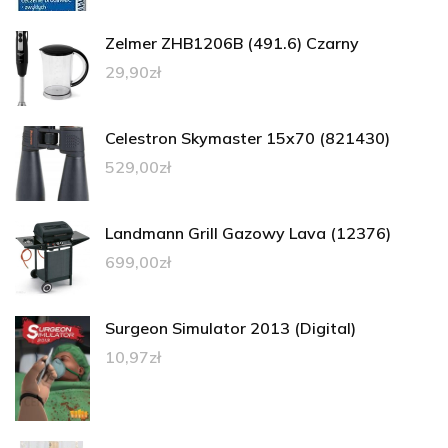
Zelmer ZHB1206B (491.6) Czarny
29,90
zł
Celestron Skymaster 15x70 (821430)
529,00
zł
Landmann Grill Gazowy Lava (12376)
699,00
zł
Surgeon Simulator 2013 (Digital)
10,97
zł