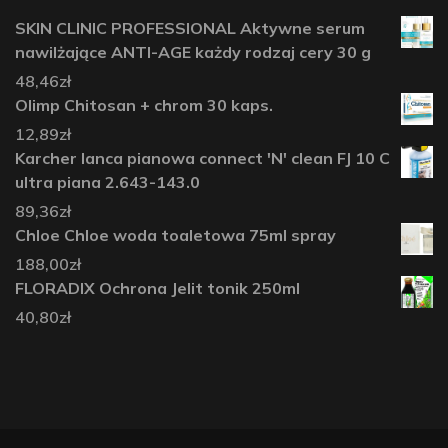
SKIN CLINIC PROFESSIONAL Aktywne serum
nawilżające ANTI-AGE każdy rodzaj cery 30 g
48,46
zł
Olimp Chitosan + chrom 30 kaps.
12,89
zł
Karcher lanca pianowa connect 'N' clean FJ 10 C
ultra piana 2.643-143.0
89,36
zł
Chloe Chloe woda toaletowa 75ml spray
188,00
zł
FLORADIX Ochrona Jelit tonik 250ml
40,80
zł