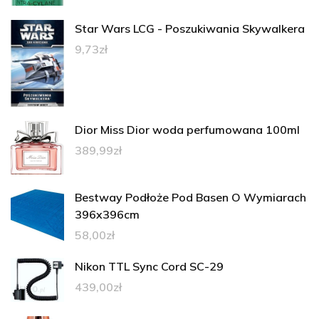
Star Wars LCG - Poszukiwania Skywalkera
9,73
zł
Dior Miss Dior woda perfumowana 100ml
389,99
zł
Bestway Podłoże Pod Basen O Wymiarach
396x396cm
58,00
zł
Nikon TTL Sync Cord SC-29
439,00
zł