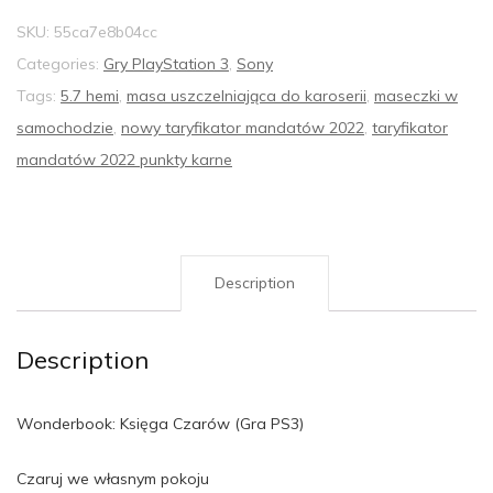
SKU:
55ca7e8b04cc
Categories:
Gry PlayStation 3
,
Sony
Tags:
5.7 hemi
,
masa uszczelniająca do karoserii
,
maseczki w
samochodzie
,
nowy taryfikator mandatów 2022
,
taryfikator
mandatów 2022 punkty karne
Description
Description
Wonderbook: Księga Czarów (Gra PS3)
Czaruj we własnym pokoju