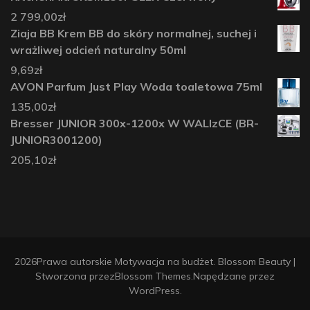
2 799,00
zł
Ziaja BB Krem BB do skóry normalnej, suchej i
wrażliwej odcień naturalny 50ml
9,69
zł
AVON Parfum Just Play Woda toaletowa 75ml
135,00
zł
Bresser JUNIOR 300x-1200x W WALIzCE (BR-
JUNIOR3001200)
205,10
zł
2026Prawa autorskie
Motywacja na budżet
.
Blossom Beauty |
Stworzona przez
Blossom Themes
.Napędzane przez
WordPress
.