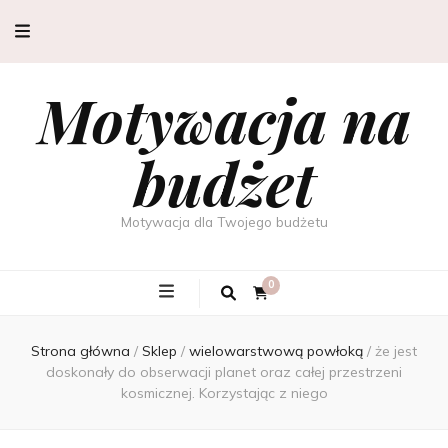
Motywacja na
budżet
Motywacja dla Twojego budżetu
0
Strona główna
/
Sklep
/
wielowarstwową powłoką
/
że jest
doskonały do obserwacji planet oraz całej przestrzeni
kosmicznej. Korzystając z niego