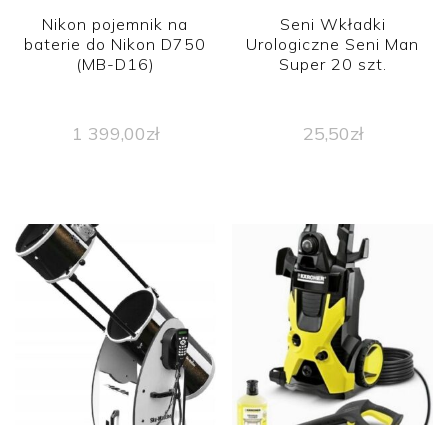
Nikon pojemnik na
Seni Wkładki
baterie do Nikon D750
Urologiczne Seni Man
(MB-D16)
Super 20 szt.
1 399,00
zł
25,50
zł