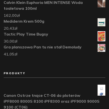
Calvin Klein Euphoria MEN INTENSE Woda
toaletowa 100ml
162,00
zł
Mediderm Krem 500g
20,43
zł
Tactic Play Time Bugsy
30,00
zł
Gra planszowa Pan tu nie stał Demoludy
41,05
zł
PRODUKTY
Canon Ostrze tnące CT-06 do ploterów
iPF8000 8000S 8100 iPF8300 oraz iPF9000 9000S
9100 (CT06)