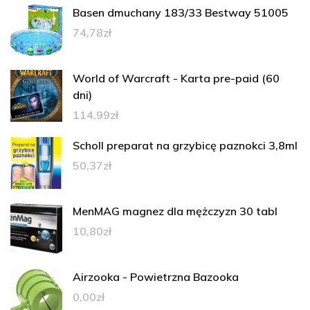
Basen dmuchany 183/33 Bestway 51005
74,78
zł
World of Warcraft - Karta pre-paid (60
dni)
114,99
zł
Scholl preparat na grzybicę paznokci 3,8ml
50,37
zł
MenMAG magnez dla mężczyzn 30 tabl
10,80
zł
Airzooka - Powietrzna Bazooka
0,00
zł