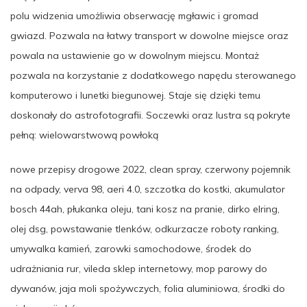
polu widzenia umożliwia obserwację mgławic i gromad
gwiazd. Pozwala na łatwy transport w dowolne miejsce oraz
powala na ustawienie go w dowolnym miejscu. Montaż
pozwala na korzystanie z dodatkowego napędu sterowanego
komputerowo i lunetki biegunowej. Staje się dzięki temu
doskonały do astrofotografii. Soczewki oraz lustra są pokryte
pełną: wielowarstwową powłoką
nowe przepisy drogowe 2022, clean spray, czerwony pojemnik
na odpady, verva 98, aeri 4.0, szczotka do kostki, akumulator
bosch 44ah, płukanka oleju, tani kosz na pranie, dirko elring,
olej dsg, powstawanie tlenków, odkurzacze roboty ranking,
umywalka kamień, zarowki samochodowe, środek do
udrażniania rur, vileda sklep internetowy, mop parowy do
dywanów, jaja moli spożywczych, folia aluminiowa, środki do