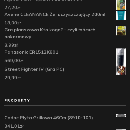
27,20
zł
Avene CLEANANCE Żel oczyszczający 200ml
18,00
zł
Gra planszowa Kto kogo? - czyli łańcuch
pokarmowy
8,99
zł
Panasonic ER1512K801
569,00
zł
Street Fighter IV (Gra PC)
29,99
zł
PRODUKTY
Cadac Płyta Grillowa 46Cm (8910-101)
341,01
zł