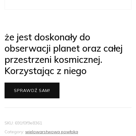
że jest doskonały do
obserwacji planet oraz całej
przestrzeni kosmicznej.
Korzystając z niego
SPRAWDŹ SAM!
SKU:
691f0f9e8361
Category:
wielowarstwową powłoką