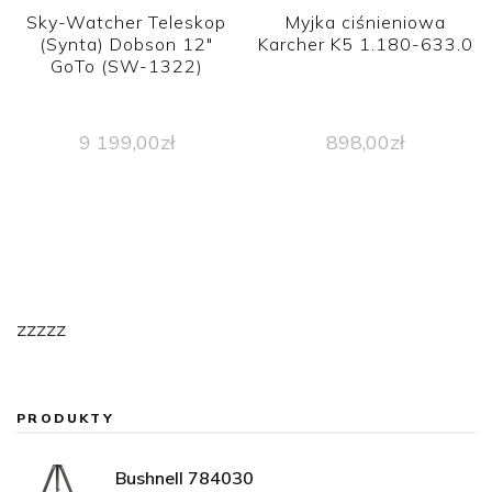
Sky-Watcher Teleskop
Myjka ciśnieniowa
(Synta) Dobson 12″
Karcher K5 1.180-633.0
GoTo (SW-1322)
9 199,00
zł
898,00
zł
zzzzz
PRODUKTY
Bushnell 784030