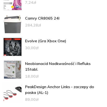
7,24
zł
Camry CR8065 24l
284,28
zł
Evolve (Gra Xbox One)
30,00
zł
Neobianacid Nadkwaśność i Refluks
15tabl.
18,00
zł
PeakDesign Anchor Links - zaczepy do
paska (AL-1)
89,00
zł