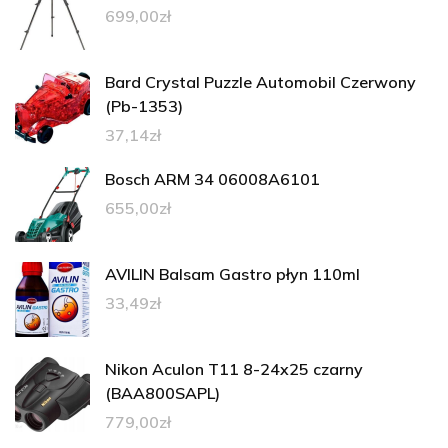
699,00
zł
Bard Crystal Puzzle Automobil Czerwony
(Pb-1353)
37,14
zł
Bosch ARM 34 06008A6101
655,00
zł
AVILIN Balsam Gastro płyn 110ml
33,49
zł
Nikon Aculon T11 8-24x25 czarny
(BAA800SAPL)
779,00
zł