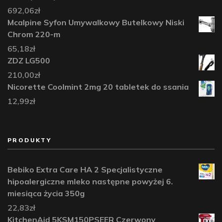
692,06
zł
Mcalpine Syfon Umywalkowy Butelkowy Niski
Chrom 220-m
65,18
zł
ZDZ LG500
210,00
zł
Nicorette Coolmint 2mg 20 tabletek do ssania
12,99
zł
PRODUKTY
Bebiko Extra Care HA 2 Specjalistyczne
hipoalergiczne mleko następne powyżej 6.
miesiąca życia 350g
22,83
zł
KitchenAid 5KSM150PSEER Czerwony