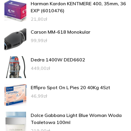
Harman Kardon KENTMERE 400, 35mm, 36
EXP (6010476)
21,80
zł
Carson MM-618 Monokular
99,99
zł
Dedra 1400W DED6602
449,00
zł
Effipro Spot On L Pies 20 40Kg 4Szt
46,99
zł
Dolce Gabbana Light Blue Woman Woda
Toaletowa 100ml
219,00
zł