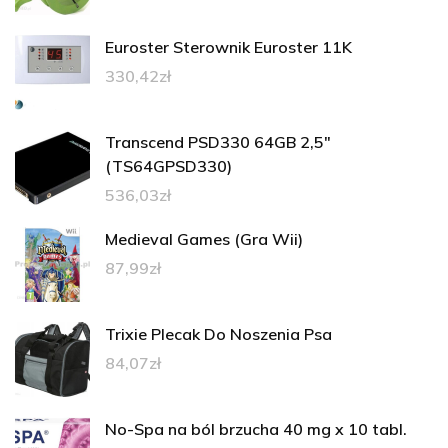
Euroster Sterownik Euroster 11K
330,42
zł
Transcend PSD330 64GB 2,5"
(TS64GPSD330)
536,03
zł
Medieval Games (Gra Wii)
87,99
zł
Trixie Plecak Do Noszenia Psa
84,07
zł
No-Spa na ból brzucha 40 mg x 10 tabl.