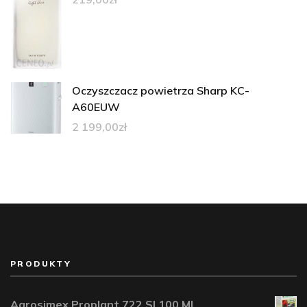
Oczyszczacz powietrza Sharp KC-
A60EUW
2 199,00
zł
PRODUKTY
Agrosimex Proplant 722 Sl 100 Ml